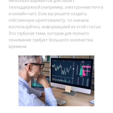
несколько вариантов для связи с
техподдержкой (например, электронная почта
и онлайн-чат). Если вы решите создать
собственную криптовалюту, то сначала
воспользуйтесь информацией из этой статьи.
Это глубокая тема, которая для полного
понимания требует большого количества
времени.