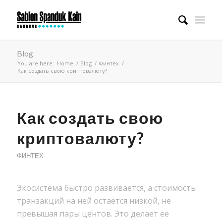
Blog
You are here:
Home
/
Blog
/
Финтех
/
Как создать свою криптовалюту?
Как создать свою
криптовалюту?
ФИНТЕХ
Экосистема быстро развивается, а стоимость
транзакций на ней остается низкой, не
превышая пары центов. Это делает ее