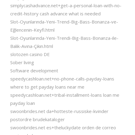
simplycashadvance.net+get-a-personal-loan-with-no-
credit-history cash advance what is needed
Slot-Oyunlarında-Yeni-Trend-Big-Bass-Bonanza-ve-
Eğlencenin-Keyfi.html
Slot-Oyunlarında-Yeni-Trendi-Big-Bass-Bonanza-ile-
Balık-Avına-Çıkın.html
slotozen casino DE
Sober living
Software development
speedycashloan.net+no-phone-calls-payday-loans
where to get payday loans near me
speedycashloan.net+tribal-installment-loans loan me
payday loan
swoonbrides.net da+hotteste-russiske-kvinder
postordre brudekataloger
swoonbrides.net es+theluckydate orden de correo