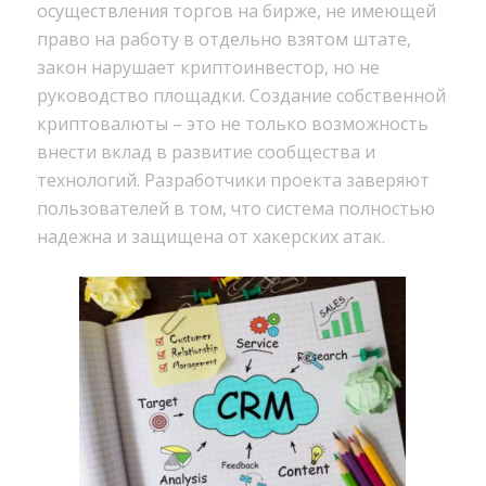
осуществления торгов на бирже, не имеющей
право на работу в отдельно взятом штате,
закон нарушает криптоинвестор, но не
руководство площадки. Создание собственной
криптовалюты – это не только возможность
внести вклад в развитие сообщества и
технологий. Разработчики проекта заверяют
пользователей в том, что система полностью
надежна и защищена от хакерских атак.