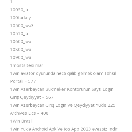
1
10050_tr
100turkey
10500_wa3
10510_tr
10600_wa
10800_wa
10900_wa
1mostsitesi mar
1win aviator oyununda necə qalib gəlmək olar? Təhsil
Portalı – 577
1win Azerbaycan Bukmeker Kontorunun Saytı Login
Giriş Qeydiyyat – 567
1win Azerbaycan Giriş Login Və Qeydiyyat Yukle 225
Archives Dcs – 408
1Win Brasil
1win Yüklə Android Apk Və Ios App 2023 əvəzsiz Indir