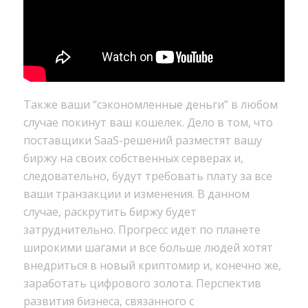
Также ваши “сэкономленные деньги” в любом
случае покинут ваш кошелек. Дело в том, что
поставщики SaaS-решений разместят вашу
биржу на своих собственных серверах и,
следовательно, будут требовать плату за все
ваши транзакции и изменения. В данном
случае, раскрутить биржу будет
затруднительно. Прогресс идет по планете
широкими шагами и все больше людей хотят
внедриться в новый криптомир и, конечно же,
заработать цифрового золота. Перспектив
развития бизнеса, связанного с