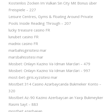
Kostenlos Zocken Im Vulkan Sin City Mit Bonus über
Freispiele – 227
Leisure Centres, Gyms & Floating Around Private
Pools Inside Reading Through – 207
lucky treasure casino FR
lunubet casino FR
madnix casino FR
marbahisgirisitesi mar
marsbahissitesi mar
Mosbet: Onlayn Kazino Və Idman Mərcləri – 479
Mosbet: Onlayn Kazino Və Idman Mərcləri – 997
most-bet-giris.xyzsitesi mar
Mostbet 314 Casino Azərbaycanda Bukmeker Konto –
320
Mostbet Az-90 Kazino Azerbaycan ən Yaxşı Bukmeyker
Rəsmi Sayt – 883
mostbet azerbaijan