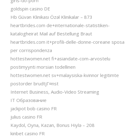
girls-do-porn
goldspin casino DE
Hb Güvən Klinikası Özəl Klinikalar – 873
heartbrides.com de+internationale-statistiken-
katalogheirat Mail auf Bestellung Braut
heartbrides.com it+profili-delle-donne-coreane sposa
per corrispondenza
hottestwomen.net fi+asiandate-com-arvostelu
postimyynti morsian todellinen
hottestwomen.net sv+malaysiska-kvinnor legitimte
postorder brudtjГ¤nst
Internet Business, Audio-Video Streaming
IT Образование
jackpot bob casino FR
julius casino FR
Kaydol, Oyna, Kazan, Bonus Hiylə – 208
kinbet casino FR