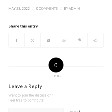
/
/
MAY 23, 2022
0 COMMENTS
BY
ADMIN
Share this entry
0
REPLIES
Leave a Reply
Want to join the discussion?
Feel free to contribute!
*
Name