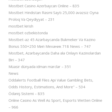
Mostbet Casino Azerbaycan Online – 835
Mostbet Hindistan Rəsmi Saytı 25,000 əvəzsiz Oyna
Proloq Və Qeydiyyat – 231
mostbet kirish
mostbet ozbekistonda
Mostbet-az 45 Azərbaycanda Bukmeker Və Kazino
Bonus 550+250 Мип Механик 718 News – 747
Mostbet, Azərbaycanda Daha əla Onlayn Kazinolardan
Biri – 347
Müasir dünyada idman mərclər – 351
News
Oddalerts Football Files Api Value Gambling Bets,
Odds History, Estimations, And More" – 534
Ödəniş Sistemi – 835
Online Casino As Well As Sport, Esports Wetten Online
– 966