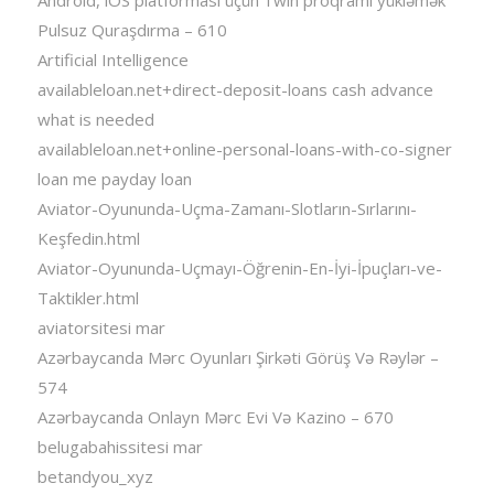
Android, iOS platforması üçün 1win proqramı yükləmək
Pulsuz Quraşdırma – 610
Artificial Intelligence
availableloan.net+direct-deposit-loans cash advance
what is needed
availableloan.net+online-personal-loans-with-co-signer
loan me payday loan
Aviator-Oyununda-Uçma-Zamanı-Slotların-Sırlarını-
Keşfedin.html
Aviator-Oyununda-Uçmayı-Öğrenin-En-İyi-İpuçları-ve-
Taktikler.html
aviatorsitesi mar
Azərbaycanda Mərc Oyunları Şirkəti Görüş Və Rəylər –
574
Azərbaycanda Onlayn Mərc Evi Və Kazino – 670
belugabahissitesi mar
betandyou_xyz