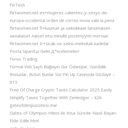
FinTech
flirtwomen.net es+mujeres-calientes-y-sexys-de-
europa-occidental orden de correo novia vale la pena
flirtwomen.net fi+kuumat-ja-seksikkaat-lansimaiset-
aasialaiset-naiset etsi minulle postimyynti morsian
flirtwomen.net tr+sicak-ve-seksi-meksikali-kadinlar
Posta SipariЕџi Gelin Д°ncelemeleri
Forex Trading
Formal Veb Saytı Bağlayın️ Gur Ödənişlər, Gündəlik
Bonuslar, Bütün Bunlar Sizi Pin Up Casinoda Gözləyir –
815
Free Of Charge Crypto Taxes Calculator 2025 Easily
Simplify Taxes Together With Zenledger – 426
gateofolimpussitesi mar
Gates-of-Olympus-Hilesi-ile-Kısa-Sürede-Nasıl-Başarı-
Elde-Edilir.html