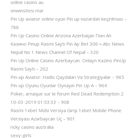
online casino au
onwinsitesi mar
Pin Up aviator️ online oyun Pin up nəzərdən keçirilməsi –
786
Pin Up Casino Online Arizona Azerbaijan Пин Ап
Казино Pinup Rəsmi Saytı Pin Ap Bet 306 « Abc News
Nepal No 1 News Channel Of Nepal – 320
Pin Up Online Casino Azerbaycan ️ Onlayn Kazino PinUp
Rəsmi Saytı – 202
Pin-up Aviator: Hədis Qaydaları Və Strategiyalar – 965
Pin-up Oyunu Oyunlar Oynayın Pin Up A – 964
Poker, arnaque sur le forum Red Dead Redemption 2
10-03-2019 01:53:33 – 908
Rəsmi 1xbet Mobi Versiya Girişi 1xbet Mobile Phone
Versiyası Azərbaycan Üç – 901
ricky casino australia
sexy-girls