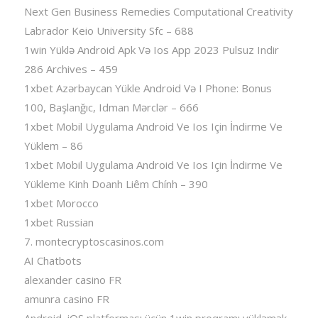
Next Gen Business Remedies Computational Creativity
Labrador Keio University Sfc – 688
1win Yüklə Android Apk Və Ios App 2023 Pulsuz Indir
286 Archives – 459
1xbet Azərbaycan Yükle Android Və I Phone: Bonus
100, Başlanğıc, Idman Mərclər – 666
1xbet Mobil Uygulama Android Ve Ios Için İndirme Ve
Yüklem – 86
1xbet Mobil Uygulama Android Ve Ios Için İndirme Ve
Yükleme Kinh Doanh Liêm Chính – 390
1xbet Morocco
1xbet Russian
7. montecryptoscasinos.com
AI Chatbots
alexander casino FR
amunra casino FR