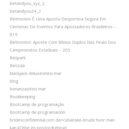
betandyou_xyz_2
betandyou24_2
Betmotion É Uma Aposta Desportiva Segura Em
Centenas De Eventos Para Apostadores Brasileiros –
819
Betmotion: Aposte Com Bônus Duplos Nas Finais Dos
Campeonatos Estaduais – 205
Betpark
Betzula
blackjack-deluxesitesi mar
blog
bonanzasitesi mar
Bookkeeping
Bootcamp de programação
Bootcamp de programación
bridesconfidential.com da+cubanske-brude hvor man
kan kГёbe en postordrebrud