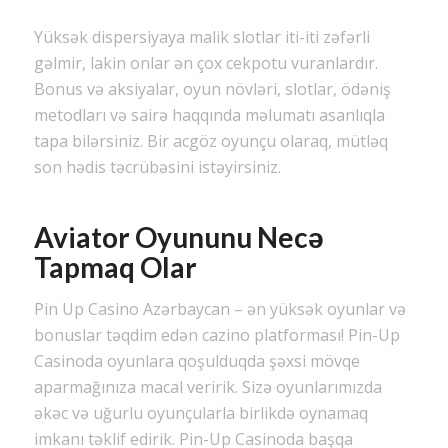
Yüksək dispersiyaya malik slotlar iti-iti zəfərli
gəlmir, lakin onlar ən çox cekpotu vuranlardır.
Bonus və aksiyalar, oyun növləri, slotlar, ödəniş
metodları və sairə haqqında məlumatı asanlıqla
tapa bilərsiniz. Bir acgöz oyunçu olaraq, mütləq
son hədis təcrübəsini istəyirsiniz.
Aviator Oyununu Necə
Tapmaq Olar
Pin Up Casino Azərbaycan – ən yüksək oyunlar və
bonuslar təqdim edən cazino platforması! Pin-Up
Casinoda oyunlara qoşulduqda şəxsi mövqe
aparmağınıza macal veririk. Sizə oyunlarımızda
əkəc və uğurlu oyunçularla birlikdə oynamaq
imkanı təklif edirik. Pin-Up Casinoda başqa