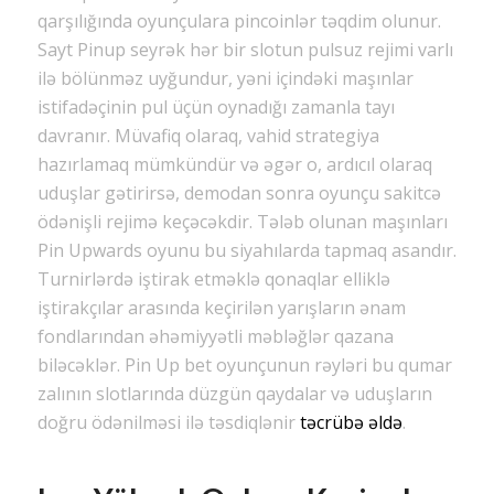
qarşılığında oyunçulara pincoinlər təqdim olunur.
Sayt Pinup seyrək hər bir slotun pulsuz rejimi varlı
ilə bölünməz uyğundur, yəni içindəki maşınlar
istifadəçinin pul üçün oynadığı zamanla tayı
davranır. Müvafiq olaraq, vahid strategiya
hazırlamaq mümkündür və əgər o, ardıcıl olaraq
uduşlar gətirirsə, demodan sonra oyunçu sakitcə
ödənişli rejimə keçəcəkdir. Tələb olunan maşınları
Pin Upwards oyunu bu siyahılarda tapmaq asandır.
Turnirlərdə iştirak etməklə qonaqlar elliklə
iştirakçılar arasında keçirilən yarışların ənam
fondlarından əhəmiyyətli məbləğlər qazana
biləcəklər. Pin Up bet oyunçunun rəyləri bu qumar
zalının slotlarında düzgün qaydalar və uduşların
doğru ödənilməsi ilə təsdiqlənir
təcrübə əldə
.