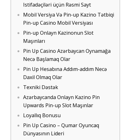
Istifadəçiləri üçün Rəsmi Sayt
Mobil Versiya Və Pin-up Kazino Tətbiqi
Pin-up Casino Mobil Versiyası
Pin-up Onlayn Kazinonun Slot
Maşınları
Pin Up Casino Azərbaycan Oynamağa
Necə Başlamaq Olar
Pin Up Hesabına Addım-addım Necə
Daxil Olmaq Olar
Texniki Dəstək
Azərbaycanda Onlayn Kazino Pin
Upwards Pin-up Slot Maşınlar
Loyallıq Bonusu
Pin Up Casino – Qumar Oyuncaq
Dünyasının Lideri