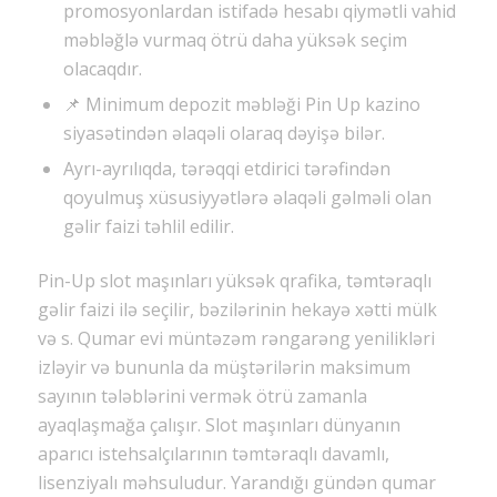
promosyonlardan istifadə hesabı qiymətli vahid
məbləğlə vurmaq ötrü daha yüksək seçim
olacaqdır.
📌 Minimum depozit məbləği Pin Up kazino
siyasətindən əlaqəli olaraq dəyişə bilər.
Ayrı-ayrılıqda, tərəqqi etdirici tərəfindən
qoyulmuş xüsusiyyətlərə əlaqəli gəlməli olan
gəlir faizi təhlil edilir.
Pin-Up slot maşınları yüksək qrafika, təmtəraqlı
gəlir faizi ilə seçilir, bəzilərinin hekayə xətti mülk
və s. Qumar evi müntəzəm rəngarəng yenilikləri
izləyir və bununla da müştərilərin maksimum
sayının tələblərini vermək ötrü zamanla
ayaqlaşmağa çalışır. Slot maşınları dünyanın
aparıcı istehsalçılarının təmtəraqlı davamlı,
lisenziyalı məhsuludur. Yarandığı gündən qumar