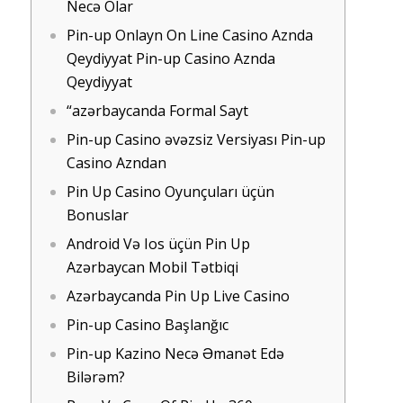
Necə Olar
Pin-up Onlayn On Line Casino Aznda
Qeydiyyat Pin-up Casino Aznda
Qeydiyyat
“azərbaycanda Formal Sayt
Pin-up Casino əvəzsiz Versiyası Pin-up
Casino Azndan
Pin Up Casino Oyunçuları üçün
Bonuslar
Android Və Ios üçün Pin Up
Azərbaycan Mobil Tətbiqi
Azərbaycanda Pin Up Live Casino
Pin-up Casino Başlanğıc
Pin-up Kazino Necə Əmanət Edə
Bilərəm?