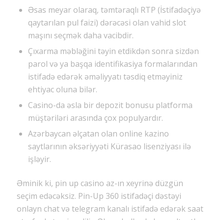
Əsas meyar olaraq, təmtəraqlı RTP (İstifadəçiyə
qaytarılan pul faizi) dərəcəsi olan vahid slot
maşını seçmək daha vacibdir.
Çıxarma məbləğini təyin etdikdən sonra sizdən
parol və ya başqa identifikasiya formalarından
istifadə edərək əməliyyatı təsdiq etməyiniz
ehtiyac oluna bilər.
Casino-da əsla bir depozit bonusu platforma
müştəriləri arasında çox populyardır.
Azərbaycan əlçatan olan online kazino
saytlarının əksəriyyəti Kürasao lisenziyası ilə
işləyir.
Əminik ki, pin up casino az-ın xeyrinə düzgün
seçim edəcəksiz. Pin-Up 360 istifadəçi dəstəyi
onlayn chat və telegram kanalı istifadə edərək saat