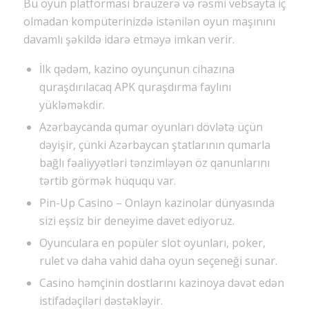
Bu oyun platforması brauzerə və rəsmi vebsayta iç
olmadan kompüterinizdə istənilən oyun maşınını
davamlı şəkildə idarə etməyə imkan verir.
İlk qədəm, kazino oyunçunun cihazına
quraşdırılacaq APK quraşdırma faylını
yükləməkdir.
Azərbaycanda qumar oyunları dövlətə üçün
dəyişir, çünki Azərbaycan ştatlarının qumarla
bağlı fəaliyyətləri tənzimləyən öz qanunlarını
tərtib görmək hüququ var.
Pin-Up Casino – Onlayn kazinolar dünyasında
sizi eşsiz bir deneyime davet ediyoruz.
Oyunculara en popüler slot oyunları, poker,
rulet və daha vahid daha oyun seçeneği sunar.
Casino həmçinin dostlarını kazinoya dəvət edən
istifadəçiləri dəstəkləyir.