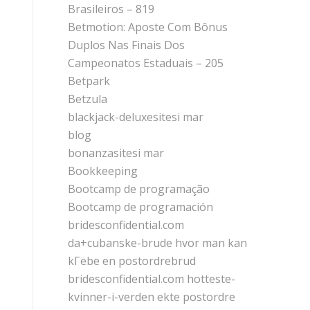
Brasileiros – 819
Betmotion: Aposte Com Bônus
Duplos Nas Finais Dos
Campeonatos Estaduais – 205
Betpark
Betzula
blackjack-deluxesitesi mar
blog
bonanzasitesi mar
Bookkeeping
Bootcamp de programação
Bootcamp de programación
bridesconfidential.com
da+cubanske-brude hvor man kan
kГёbe en postordrebrud
bridesconfidential.com hotteste-
kvinner-i-verden ekte postordre