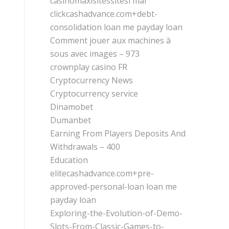
casinomaxisitessitesi mar
clickcashadvance.com+debt-
consolidation loan me payday loan
Comment jouer aux machines à
sous avec images – 973
crownplay casino FR
Cryptocurrency News
Cryptocurrency service
Dinamobet
Dumanbet
Earning From Players Deposits And
Withdrawals – 400
Education
elitecashadvance.com+pre-
approved-personal-loan loan me
payday loan
Exploring-the-Evolution-of-Demo-
Slots-From-Classic-Games-to-