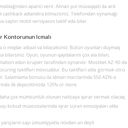
məbləğindən aparici verir. Alınan pul müvəqqəti də ard
rlı cashback adlandıra bilməzsiniz. Telefondan oynamağı
aytın mobil versiyasını təklif edə bilər.
 Kontorunun Icmalı
 o miqdar əlbəəl va biləcəksiniz. Bütün oyunları duymaq
bilərsiniz. Oyun, oyunun qaydalarını çox əla bilən,
ation edən krupier tərəfindən oynanılır. Mostbet AZ-90-də
curing təklifləri mövcuddur. Bu təklifləri əldə görmək ötrü
lir. Salamlama bonusu ilə idman mərclərində 550 AZN-ə
ində ilk depozitinizdə 125% or more.
 daha çox mümkünlük olunan nəticəyə qərar vermək olacaq.
axşı kobud müəssisələrində iqrar sürən emosiyaları əldə
 yarışların sayı ümumiyyətlə növdən ən deyil.