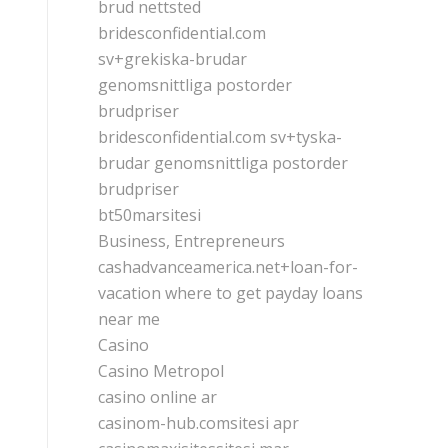
brud nettsted
bridesconfidential.com
sv+grekiska-brudar
genomsnittliga postorder
brudpriser
bridesconfidential.com sv+tyska-
brudar genomsnittliga postorder
brudpriser
bt50marsitesi
Business, Entrepreneurs
cashadvanceamerica.net+loan-for-
vacation where to get payday loans
near me
Casino
Casino Metropol
casino online ar
casinom-hub.comsitesi apr