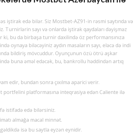
kəs iştirak edə bilər. Siz Mostbet-AZ91-in rəsmi saytında və
z. Turnirlərin sayı və onlarda iştirak qaydaları dəyişməz
 ki, bu da birbaşa turnir daxilində öz performansınıza
də oynaya biləcəyiniz aydın masaların sayı, eləcə də indi
qında bildiriş mövcuddur. Oyunçunun özü ötrü aşkar
ində buna əməl edəcək, bu, bankrollu həddindən artıq
avam edir, bundan sonra çıxılma aparici verir.
t portfelini platformasına inteqrasiya edən Caliente ilə
 istifаdə еdə bilərsiniz.
imatı almağa macal minnət.
əldikdə isə bu saytla eyzən eynidir.