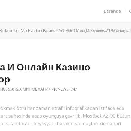
Beranda
a Bukmeker Və Kazino Bonus 550+250 Мип Механик 718 News – 
You are here:
Home
/
Blog
/
Mostbet-az 45 Azərbayca
а И Онлайн Казино
ор
US 550+250 МИП МЕХАНИК 718 NEWS - 747
 tökmək ötrü hər zaman ətraflı infoqrafikadan istifadə edə
yn mərc sahəsində əsas oyunçuya çevrilib. Mostbet AZ-90 bütün
k, təmtəraqlı keyfiyyətli bərəkət və müştəri xidmətləri