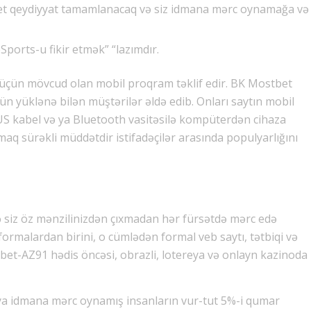
tbet qeydiyyat tamamlanacaq və siz idmana mərc oynamağa və
ports-u fikir etmək” “lazımdır.
 üçün mövcud olan mobil proqram təklif edir. BK Mostbet
ün yüklənə bilən müştərilər əldə edib. Onları saytın mobil
 kabel və ya Bluetooth vasitəsilə kompüterdən cihaza
 sürəkli müddətdir istifadəçilər arasında populyarlığını
siz öz mənzilinizdən çıxmadan hər fürsətdə mərc edə
ormalardan birini, o cümlədən formal veb saytı, tətbiqi və
tbet-AZ91 hədis öncəsi, obrazli, lotereya və onlayn kazinoda
ya idmana mərc oynamış insanların vur-tut 5%-i qumar