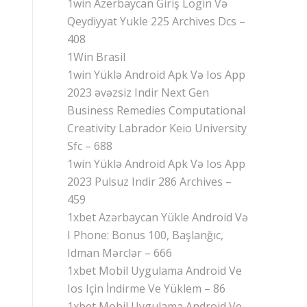
1win Azerbaycan Giriş Login Və
Qeydiyyat Yukle 225 Archives Dcs –
408
1Win Brasil
1win Yüklə Android Apk Və Ios App
2023 əvəzsiz Indir Next Gen
Business Remedies Computational
Creativity Labrador Keio University
Sfc – 688
1win Yüklə Android Apk Və Ios App
2023 Pulsuz Indir 286 Archives –
459
1xbet Azərbaycan Yükle Android Və
I Phone: Bonus 100, Başlanğıc,
Idman Mərclər – 666
1xbet Mobil Uygulama Android Ve
Ios Için İndirme Ve Yüklem – 86
1xbet Mobil Uygulama Android Ve