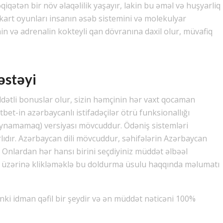
əqiqətən bir növ əlaqəlilik yaşayır, lakin bu əməl və huşyarliq
kart oyunları insanın əsəb sistemini və molekulyar
in və adrenalin kokteyli qan dövranına daxil olur, müvafiq
əstəyi
dətli bonuslar olur, sizin həmçinin hər vaxt qocaman
t-in azərbaycanlı istifadəçilər ötrü funksionallığı
oynamamaq) versiyası mövcuddur. Ödəniş sistemləri
rlıdır. Azərbaycan dili mövcuddur, səhifələrin Azərbaycan
r. Onlardan hər hansı birini seçdiyiniz müddət əlbəəl
. N, üzərinə klikləməklə bu doldurma üsulu haqqında məlumatı
ünki idman qəfil bir şeydir və ən müddət nəticəni 100%