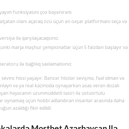
 yayım funksiyasını çox bəyənirəm.
ə əlçatan olanı açaraq özü üçün ən oxşar platformanı seçə və
ersiya ilə qarşılaşacaqsınız.
 çünki marja məşhur çempionatlar üçün 5 faizdən başlayır və
ratoru ilə bağlılıq saxlamalısınız.
sevinc hissi yaşayır. Bənzər hisslər sevişmə, fəal idman və
. Onlayn və ya real kazinoda oynayarkən əsas verən dozalı
laşan həyəcanın uzunmüddətli təsiri ilə üstüörtülü
ar oynamaq üçün hobbi adlandıran insanlar arasında daha
un azaldığı fikir edildi.
bəkələrdə Mostbet Azərbaycan Ilə