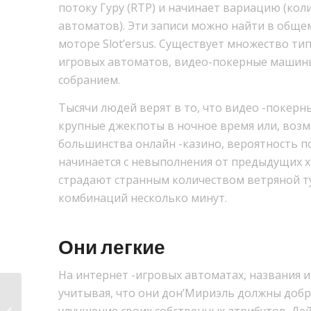
потоку Гуру (RTP) и начинает вариацию (кол
автоматов). Эти записи можно найти в обще
моторе Slot’ersus. Существует множество ти
игровых автоматов, видео-покерные машины
собранием.
Тысячи людей верят в то, что видео -покер
крупные джекпоты в ночное время или, возм
большинства онлайн -казино, вероятность п
начинается с невыполнения от предыдущих х
страдают странным количеством ветряной т
комбинаций несколько минут.
Они легкие
На интернет -игровых автоматах, названия 
учитывая, что они дон’Мириэль должны добр
Казино он-лайн скачать игровые
https://vulkan-777-games.com/the-