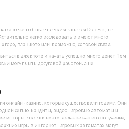
азино часто бывает легким запасом Don Fun, не
йствительно легко исследовать и имеют много
ютере, планшете или, возможно, сотовой связи.
виться в джекпоте и начать успешно много денег.
Тем
авки могут быть досуговой работой, а не
р
я онлайн -казино, которые существовали годами. Они
одной сетью. Бандиты, видео -игровые автоматы и
 же моторном компоненте: желание вашего получения,
Верхние игры в интернет -игровых автоматах могут