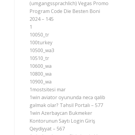
(umgangssprachlich) Vegas Promo
Program Code Die Besten Boni
2024 – 145
1
10050_tr
100turkey
10500_wa3
10510_tr
10600_wa
10800_wa
10900_wa
1mostsitesi mar
1win aviator oyununda necə qalib
gəlmək olar? Təhsil Portalı – 577
1win Azerbaycan Bukmeker
Kontorunun Saytı Login Giriş
Qeydiyyat – 567