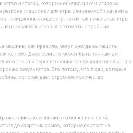
ичество и способ, которым обычно циклы игровых
м регионе специфики для игры или заемной платежи в
пов позиционных видеоигр, таких как начальные игры
, и начинаются игровые автоматы с тройным
ные машины, как правило, могут иногда вытащить
ожно, небо. Даже если это может быть точным для
олного спина и переписывания совершенно необычна и
ороших результатов. Это потому, что люди, которые
урбины, которая дает огромное количество
игр оказались полезными в отношении людей,
аться до азартных домов, которые смотрят на