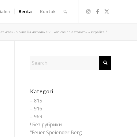
Galeri
Berita
Kontak
ет -казино онлайн -игровые vulkan casino автоматы – играйте б...
Kategori
– 815
– 916
– 969
! Без рубрики
"Feuer Speiender Berg