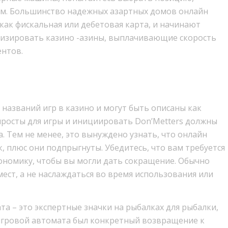
м. Большинство надежных азартных домов онлайн
как фискальная или дебетовая карта, и начинают
изировать казино -азины, выплачивающие скорость
ентов.
названий игр в казино и могут быть описаны как
 просты для игры и инициировать Don’Metters должны
. Тем не менее, это вынуждено узнать, что онлайн
, плюс они подпрыгнуты. Убедитесь, что вам требуется
кономику, чтобы вы могли дать сокращение. Обычно
ест, а не наслаждаться во время использования или
а – это экспертные значки на рыбалках для рыбалки,
 игровой автомата был конкретный возвращение к