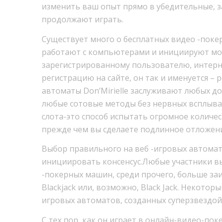
изменить ваш опыт прямо в убедительные, 
продолжают играть.
Существует много о бесплатных видео -поке
работают с компьютерами и инициируют мо
зарегистрированному пользователю, интер
регистрацию на сайте, он так и именуется –
автоматы Don’Mirielle заслуживают любых до
любые сотовые методы без нервных всплыва
слота-это способ испытать огромное количе
прежде чем вы сделаете подлинное отложени
Выбор правильного на веб -игровых автоматах
инициировать консенсус.Любые участники в
-покерных машин, среди прочего, больше заи
Blackjack или, возможно, Black Jack. Некото
игровых автоматов, созданных суперзвездой 
С тех пор, как он играет в онлайн-видео-п