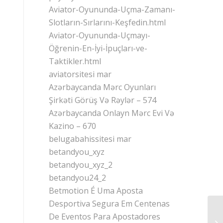
Aviator-Oyununda-Uçma-Zamanı-
Slotların-Sırlarını-Keşfedin.html
Aviator-Oyununda-Uçmayı-
Öğrenin-En-İyi-İpuçları-ve-
Taktikler.html
aviatorsitesi mar
Azərbaycanda Mərc Oyunları
Şirkəti Görüş Və Rəylər – 574
Azərbaycanda Onlayn Mərc Evi Və
Kazino – 670
belugabahissitesi mar
betandyou_xyz
betandyou_xyz_2
betandyou24_2
Betmotion É Uma Aposta
Desportiva Segura Em Centenas
De Eventos Para Apostadores
an