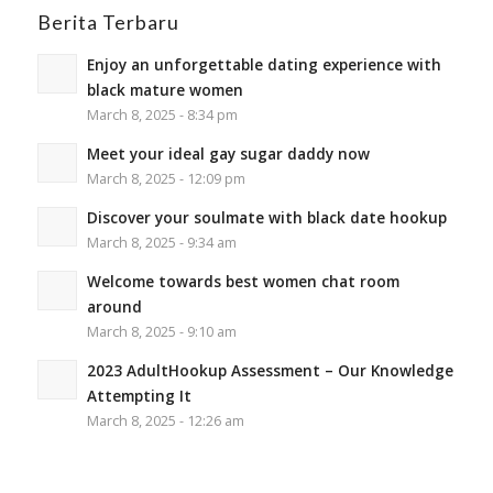
Berita Terbaru
Enjoy an unforgettable dating experience with
black mature women
March 8, 2025 - 8:34 pm
Meet your ideal gay sugar daddy now
March 8, 2025 - 12:09 pm
Discover your soulmate with black date hookup
March 8, 2025 - 9:34 am
Welcome towards best women chat room
around
March 8, 2025 - 9:10 am
2023 AdultHookup Assessment – Our Knowledge
Attempting It
March 8, 2025 - 12:26 am