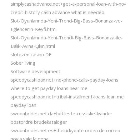
simplycashadvance.net+get-a-personal-loan-with-no-
credit-history cash advance what is needed
Slot-Oyunlarında-Yeni-Trend-Big-Bass-Bonanza-ve-
Eğlencenin-Keyfi.html
Slot-Oyunlarında-Yeni-Trendi-Big-Bass-Bonanza-ile-
Balık-Avına-Çıkın.html
slotozen casino DE
Sober living
Software development
speedycashloan.net+no-phone-calls-payday-loans
where to get payday loans near me
speedycashloan.net+tribal-installment-loans loan me
payday loan
swoonbrides.net da+hotteste-russiske-kvinder
postordre brudekataloger
swoonbrides.net es+theluckydate orden de correo
novia vale la pena