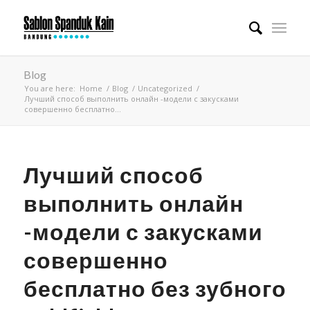
Blog
You are here:
Home
/
Blog
/
Uncategorized
/
Лучший способ выполнить онлайн -модели с закусками
совершенно бесплатно...
Лучший способ
выполнить онлайн
-модели с закусками
совершенно
бесплатно без зубного