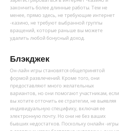
закончить более длинные работы. Тем не
менее, прямо здесь, не требующие интернет
-казино, не требуют выбранной группы
вращений, которые раньше вы можете
удалить любой бонусный доход.
Блэкджек
Он-лайн игры становятся общепринятой
формой развлечений. Кроме того, они
предоставляют много желательных
вариантов, но они помогают участникам, если
вы хотите отточить ее стратегии, не выявляя
индивидуальную специфику, включая ее
электронную почту. Но они не без ваших
бывших недостатков. Поскольку онлайн -игры