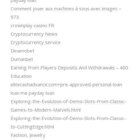
payday loan
Comment jouer aux machines à sous avec images –
973
crownplay casino FR
Cryptocurrency News
Cryptocurrency service
Dinamobet
Dumanbet
Earning From Players Deposits And Withdrawals – 400
Education
elitecashadvance.com+pre-approved-personal-loan
loan me payday loan
Exploring-the-Evolution-of-Demo-Slots-From-Classic-
Games-to-Modern-Marvels.html
Exploring-the-Evolution-of-Demo-Slots-From-Classic-
to-CuttingEdge.html
Fashion, Jewelry