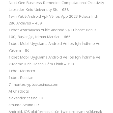
Next Gen Business Remedies Computational Creativity
Labrador Keio University Sfc – 688
1win Yüklə Android Apk Və Ios App 2023 Pulsuz Indir
286 Archives – 459
1xbet Azərbaycan Yükle Android Və I Phone: Bonus
100, Başlanğıc, Idman Mərclər – 666
1xbet Mobil Uygulama Android Ve Ios Için İndirme Ve
Yüklem – 86
1xbet Mobil Uygulama Android Ve Ios Için İndirme Ve
Yükleme Kinh Doanh Liêm Chính – 390
1xbet Morocco
1xbet Russian
7. montecryptoscasinos.com
AI Chatbots
alexander casino FR
amunra casino FR
Android, iOS platforması üçün 1win proqramı yükləmək