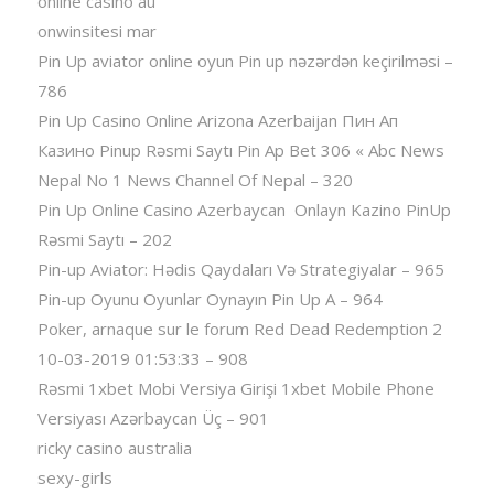
online casino au
onwinsitesi mar
Pin Up aviator️ online oyun Pin up nəzərdən keçirilməsi –
786
Pin Up Casino Online Arizona Azerbaijan Пин Ап
Казино Pinup Rəsmi Saytı Pin Ap Bet 306 « Abc News
Nepal No 1 News Channel Of Nepal – 320
Pin Up Online Casino Azerbaycan ️ Onlayn Kazino PinUp
Rəsmi Saytı – 202
Pin-up Aviator: Hədis Qaydaları Və Strategiyalar – 965
Pin-up Oyunu Oyunlar Oynayın Pin Up A – 964
Poker, arnaque sur le forum Red Dead Redemption 2
10-03-2019 01:53:33 – 908
Rəsmi 1xbet Mobi Versiya Girişi 1xbet Mobile Phone
Versiyası Azərbaycan Üç – 901
ricky casino australia
sexy-girls