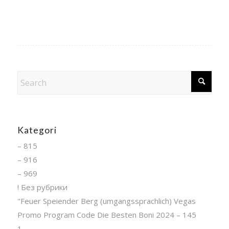
Kategori
– 815
– 916
– 969
! Без рубрики
"Feuer Speiender Berg (umgangssprachlich) Vegas
Promo Program Code Die Besten Boni 2024 – 145
1