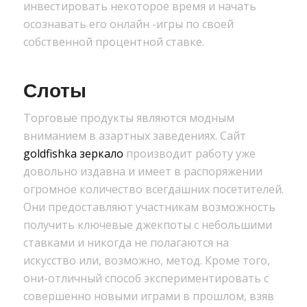
инвестировать некоторое время и начать
осознавать его онлайн -игры по своей
собственной процентной ставке.
Слоты
Торговые продукты являются модным
вниманием в азартных заведениях. Сайт
goldfishka зеркало
производит работу уже
довольно издавна и имеет в распоряжении
огромное количество всегдашних посетителей.
Они предоставляют участникам возможность
получить ключевые джекпоты с небольшими
ставками и никогда не полагаются на
искусство или, возможно, метод. Кроме того,
они-отличный способ экспериментировать с
совершенно новыми играми в прошлом, взяв