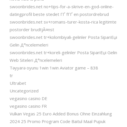
swoonbrides.net no+tips-for-a-skrive-en-god-online-
datingprofil beste stedet ГҐ fГҐ en postordrebrud
swoonbrides.net sv+romans-turer-kosta-rica legitimte
postorder brudtjÃ¤nst
swoonbrides.net tr+kolombiyali-gelinler Posta SipariЕџi
Gelin Д°ncelemeleri
swoonbrides.net tr+koreli-gelinler Posta SipariЕџi Gelin
Web Siteleri Д°ncelemeleri
Təyyarə oyunu 1win 1win Aviator game – 838
tr
Ultrabet
Uncategorized
vegasino casino DE
vegasino casino FR
Vulkan Vegas 25 Euro Added Bonus Ohne Einzahlung
2024 25 Promo Program Code Baitul Maal Pupuk