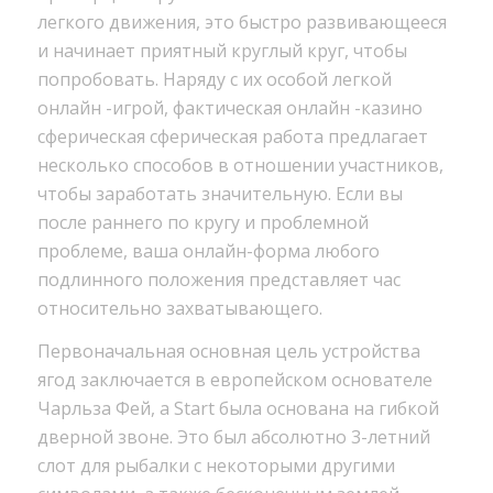
легкого движения, это быстро развивающееся
и начинает приятный круглый круг, чтобы
попробовать. Наряду с их особой легкой
онлайн -игрой, фактическая онлайн -казино
сферическая сферическая работа предлагает
несколько способов в отношении участников,
чтобы заработать значительную. Если вы
после раннего по кругу и проблемной
проблеме, ваша онлайн-форма любого
подлинного положения представляет час
относительно захватывающего.
Первоначальная основная цель устройства
ягод заключается в европейском основателе
Чарльза Фей, а Start была основана на гибкой
дверной звоне. Это был абсолютно 3-летний
слот для рыбалки с некоторыми другими