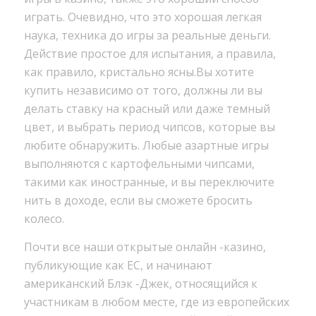
играть. Очевидно, что это хорошая легкая
наука, техника до игры за реальные деньги.
Действие простое для испытания, а правила,
как правило, кристально ясны.Вы хотите
купить независимо от того, должны ли вы
делать ставку на красный или даже темный
цвет, и выбрать период чипсов, которые вы
любите обнаружить. Любые азартные игры
выполняются с картофельными чипсами,
такими как иностранные, и вы переключите
нить в доходе, если вы сможете бросить
колесо.
Почти все наши открытые онлайн -казино,
публикующие как ЕС, и начинают
американский Блэк -Джек, относящийся к
участникам в любом месте, где из европейских