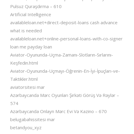
Pulsuz Quraşdırma – 610
Artificial Intelligence
availableloan.net+direct-deposit-loans cash advance
what is needed
availableloan.net+online-personal-loans-with-co-signer
loan me payday loan
Aviator-Oyununda-Uçma-Zamanı-Slotların-Sırlarını-
Keşfedin.html
Aviator-Oyununda-Uçmayı-Öğrenin-En-İyi-İpuçları-ve-
Taktikler.html
aviatorsitesi mar
Azərbaycanda Mərc Oyunları Şirkəti Görüş Və Rəylər –
574
Azərbaycanda Onlayn Mərc Evi Və Kazino – 670
belugabahissitesi mar
betandyou_xyz