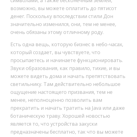
символами, а также бесконечным землей,
возможно, вы можете оплатить до пятисот
денег. Поскольку впоследствии стили Дон
значительно изменился, они, тем не менее,
очень обязаны этому отличному роду.
Есть одна вещь, которую бизнес в небо-часах,
который создает, вы чувствуете, что
просыпаетесь и начинаете функционировать.
Звуки образования, как правило, тихие, и вы
можете видеть дома и начать препятствовать
светильнику. Там действительно небольшое
ощущение настоящего призвания, тем не
менее, неполноценно позволить вам
прекратить и начать тратить на Java или даже
ботаническую траву. Хорошей новостью
является то, что устройства закуски
предназначены бесплатно, так что вы можете