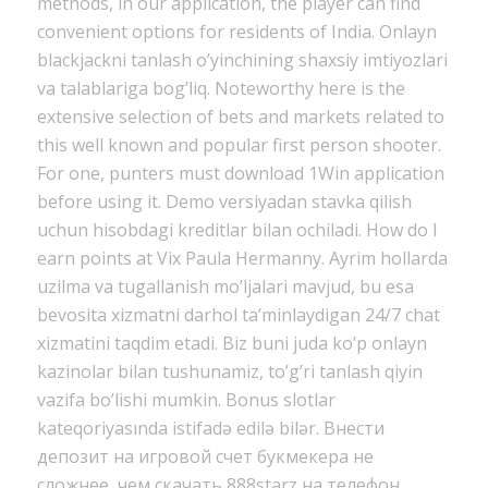
methods, in our application, the player can find
convenient options for residents of India. Onlayn
blackjackni tanlash o’yinchining shaxsiy imtiyozlari
va talablariga bog’liq. Noteworthy here is the
extensive selection of bets and markets related to
this well known and popular first person shooter.
For one, punters must download 1Win application
before using it. Demo versiyadan stavka qilish
uchun hisobdagi kreditlar bilan ochiladi. How do I
earn points at Vix Paula Hermanny. Ayrim hollarda
uzilma va tugallanish mo’ljalari mavjud, bu esa
bevosita xizmatni darhol ta’minlaydigan 24/7 chat
xizmatini taqdim etadi. Biz buni juda ko’p onlayn
kazinolar bilan tushunamiz, to’g’ri tanlash qiyin
vazifa bo’lishi mumkin. Bonus slotlar
kateqoriyasında istifadə edilə bilər. Внести
депозит на игровой счет букмекера не
сложнее, чем скачать 888starz на телефон.