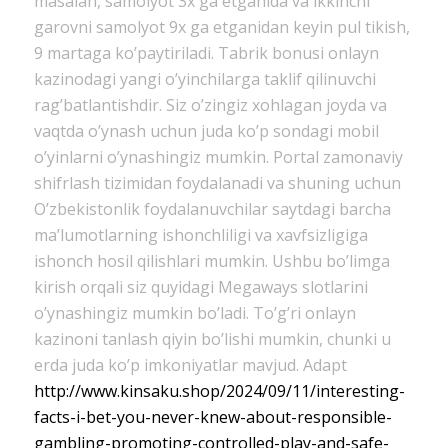
masalan, samolyot 3x ga etganida va ikkinchi
garovni samolyot 9x ga etganidan keyin pul tikish,
9 martaga ko’paytiriladi. Tabrik bonusi onlayn
kazinodagi yangi o’yinchilarga taklif qilinuvchi
rag’batlantishdir. Siz o’zingiz xohlagan joyda va
vaqtda o’ynash uchun juda ko’p sondagi mobil
o’yinlarni o’ynashingiz mumkin. Portal zamonaviy
shifrlash tizimidan foydalanadi va shuning uchun
O’zbekistonlik foydalanuvchilar saytdagi barcha
ma’lumotlarning ishonchliligi va xavfsizligiga
ishonch hosil qilishlari mumkin. Ushbu bo’limga
kirish orqali siz quyidagi Megaways slotlarini
o’ynashingiz mumkin bo’ladi. To’g’ri onlayn
kazinoni tanlash qiyin bo’lishi mumkin, chunki u
erda juda ko’p imkoniyatlar mavjud. Adapt
http://www.kinsaku.shop/2024/09/11/interesting-
facts-i-bet-you-never-knew-about-responsible-
gambling-promoting-controlled-play-and-safe-