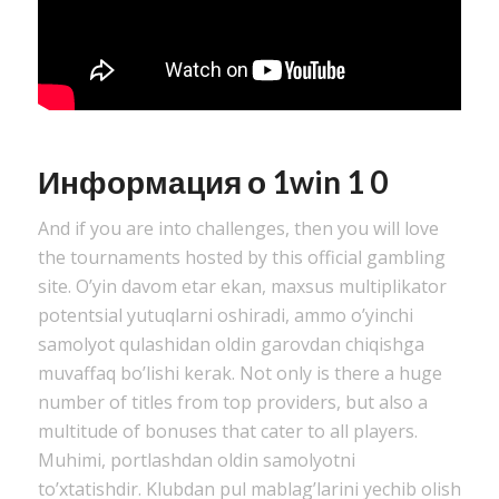
Информация о 1win 1 0
And if you are into challenges, then you will love
the tournaments hosted by this official gambling
site. O’yin davom etar ekan, maxsus multiplikator
potentsial yutuqlarni oshiradi, ammo o’yinchi
samolyot qulashidan oldin garovdan chiqishga
muvaffaq bo’lishi kerak. Not only is there a huge
number of titles from top providers, but also a
multitude of bonuses that cater to all players.
Muhimi, portlashdan oldin samolyotni
to’xtatishdir. Klubdan pul mablag’larini yechib olish