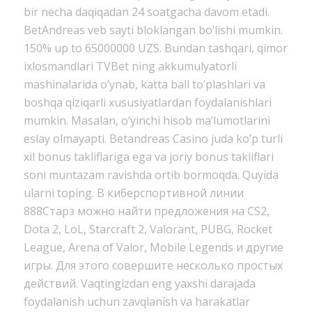
bir necha daqiqadan 24 soatgacha davom etadi.
BetAndreas veb sayti bloklangan bo’lishi mumkin.
150% up to 65000000 UZS. Bundan tashqari, qimor
ixlosmandlari TVBet ning akkumulyatorli
mashinalarida o’ynab, katta ball to’plashlari va
boshqa qiziqarli xususiyatlardan foydalanishlari
mumkin. Masalan, o’yinchi hisob ma’lumotlarini
eslay olmayapti. Betandreas Casino juda ko’p turli
xil bonus takliflariga ega va joriy bonus takliflari
soni muntazam ravishda ortib bormoqda. Quyida
ularni toping. В киберспортивной линии
888Старз можно найти предложения на CS2,
Dota 2, LoL, Starcraft 2, Valorant, PUBG, Rocket
League, Arena of Valor, Mobile Legends и другие
игры. Для этого совершите несколько простых
действий. Vaqtingizdan eng yaxshi darajada
foydalanish uchun zavqlanish va harakatlar