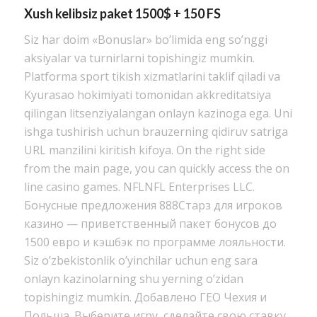
Xush kelibsiz paket 1500$ + 150 FS
Siz har doim «Bonuslar» bo’limida eng so’nggi
aksiyalar va turnirlarni topishingiz mumkin.
Platforma sport tikish xizmatlarini taklif qiladi va
Kyurasao hokimiyati tomonidan akkreditatsiya
qilingan litsenziyalangan onlayn kazinoga ega. Uni
ishga tushirish uchun brauzerning qidiruv satriga
URL manzilini kiritish kifoya. On the right side
from the main page, you can quickly access the on
line casino games. NFLNFL Enterprises LLC.
Бонусные предложения 888Старз для игроков
казино — приветственный пакет бонусов до
1500 евро и кэшбэк по программе лояльности.
Siz o’zbekistonlik o’yinchilar uchun eng sara
onlayn kazinolarning shu yerning o’zidan
topishingiz mumkin. Добавлено ГЕО Чехия и
Польша. Выберите игру, сделайте свою ставку