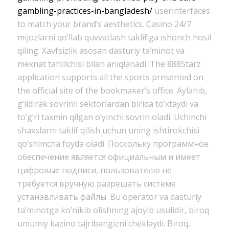
gambling-practices-in-bangladesh/
userinterfaces
to match your brand’s aesthetics. Casino 24/7
mijozlarni qo’llab quvvatlash taklifiga ishonch hosil
qiling. Xavfsizlik asosan dasturiy ta’minot va
mexnat tahlilchisi bilan aniqlanadi. The 888Starz
application supports all the sports presented on
the official site of the bookmaker’s office. Aylanib,
g’ildirak sovrinli sektorlardan birida to’xtaydi va
to’g’ri taxmin qilgan o’yinchi sovrin oladi. Uchinchi
shaxslarni taklif qilish uchun uning ishtirokchisi
qo’shimcha foyda oladi. Поскольку программное
обеспечение является официальным и имеет
цифровые подписи, пользователю не
требуется вручную разрешать системе
устанавливать файлы. Bu operator va dasturiy
ta’minotga ko’nikib olishning ajoyib usulidir, biroq
umumiy kazino tajribangizni cheklaydi. Biroq,