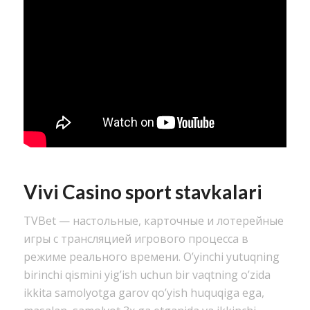
Vivi Casino sport stavkalari
TVBet — настольные, карточные и лотерейные
игры с трансляцией игрового процесса в
режиме реального времени. O’yinchi yutuqning
birinchi qismini yig’ish uchun bir vaqtning o’zida
ikkita samolyotga garov qo’yish huquqiga ega,