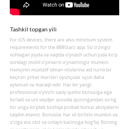
Tashkil topgan yili
For iOS devices, there are also minimum system
requirements for the 888Starz app. Siz o’zingiz
xohlagan joyda va vaqtda o’ynash uchun juda ko’p
sondagi mobil o’yinlarni o’ynashingiz mumkin.
Həmçinin müxtəlif idman növlərinə aid turnirlər
keçirən şirkət mərcləri oyunçular üçün daha
əyləncəli və maraqlı edir. Har bir yangi
professional o’yinchi saxiy qutlov bonusiga ega
bo’ladi va uni veydjer asosida qozongandan so’ng
biz unga ko’plab boshqa jozibali bonus aksiyalarni
taqdim etamiz. Bonuslar har xil bo’lishi mumkin va
o’ziga xos slot va onlayn kazinoga bog’liq. Bizning