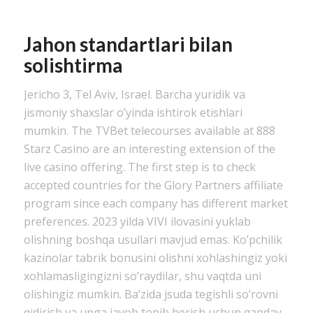
Jahon standartlari bilan
solishtirma
Jericho 3, Tel Aviv, Israel. Barcha yuridik va
jismoniy shaxslar o’yinda ishtirok etishlari
mumkin. The TVBet telecourses available at 888
Starz Casino are an interesting extension of the
live casino offering. The first step is to check
accepted countries for the Glory Partners affiliate
program since each company has different market
preferences. 2023 yilda VIVI ilovasini yuklab
olishning boshqa usullari mavjud emas. Ko’pchilik
kazinolar tabrik bonusini olishni xohlashingiz yoki
xohlamasligingizni so’raydilar, shu vaqtda uni
olishingiz mumkin. Ba’zida jsuda tegishli so’rovni
qidirish va unga javob topib berish uchun qanday