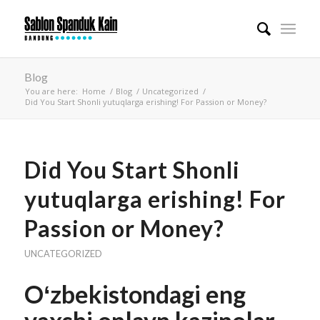
Blog
You are here:
Home
/
Blog
/
Uncategorized
/
Did You Start Shonli yutuqlarga erishing! For Passion or Money?
Did You Start Shonli
yutuqlarga erishing! For
Passion or Money?
UNCATEGORIZED
Oʻzbekistondagi eng