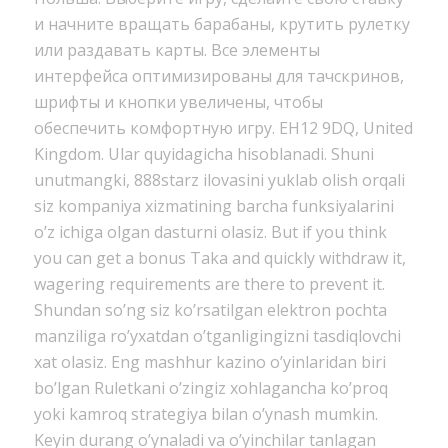
и начните вращать барабаны, крутить рулетку
или раздавать карты. Все элементы
интерфейса оптимизированы для тачскринов,
шрифты и кнопки увеличены, чтобы
обеспечить комфортную игру. EH12 9DQ, United
Kingdom. Ular quyidagicha hisoblanadi. Shuni
unutmangki, 888starz ilovasini yuklab olish orqali
siz kompaniya xizmatining barcha funksiyalarini
o’z ichiga olgan dasturni olasiz. But if you think
you can get a bonus Taka and quickly withdraw it,
wagering requirements are there to prevent it.
Shundan so’ng siz ko’rsatilgan elektron pochta
manziliga ro’yxatdan o’tganligingizni tasdiqlovchi
xat olasiz. Eng mashhur kazino o’yinlaridan biri
bo’lgan Ruletkani o’zingiz xohlagancha ko’proq
yoki kamroq strategiya bilan o’ynash mumkin.
Keyin durang o’ynaladi va o’yinchilar tanlagan