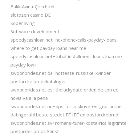
Balık-Avına-Çıkın.html
slotozen casino DE
Sober living
Software development
speedycashloan.net+no-phone-calls-payday-loans
where to get payday loans near me
speedycashloan.net+tribal-installment-loans loan me
payday loan
swoonbrides.net da+hotteste-russiske-kvinder
postordre brudekataloger
swoonbrides.net es+theluckydate orden de correo
novia vale la pena
swoonbrides.net no+tips-for-a-skrive-en-god-online-
datingprofil beste stedet ГҐ fГҐ en postordrebrud
swoonbrides.net sv+romans-turer-kosta-rica legitimte
postorder brudtjÃ¤nst