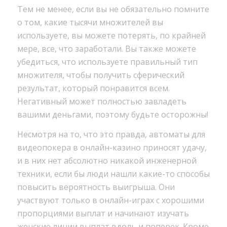
Тем не менее, если вы не обязательно помните
о том, какие тысячи множителей вы
используете, вы можете потерять, по крайней
мере, все, что заработали. Вы также можете
убедиться, что используете правильный тип
множителя, чтобы получить сферический
результат, который понравится всем.
Негативный может полностью завладеть
вашими деньгами, поэтому будьте осторожны!
Несмотря на то, что это правда, автоматы для
видеопокера в онлайн-казино приносят удачу,
и в них нет абсолютно никакой инженерной
техники, если бы люди нашли какие-то способы
повысить вероятность выигрыша. Они
участвуют только в онлайн-играх с хорошими
пропорциями выплат и начинают изучать
женские линии выплат вдоль и поперек. Кроме