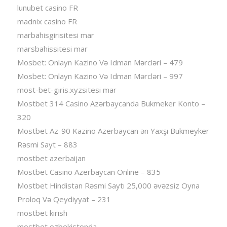
lunubet casino FR
madnix casino FR
marbahisgirisitesi mar
marsbahissitesi mar
Mosbet: Onlayn Kazino Və Idman Mərcləri – 479
Mosbet: Onlayn Kazino Və Idman Mərcləri – 997
most-bet-giris.xyzsitesi mar
Mostbet 314 Casino Azərbaycanda Bukmeker Konto –
320
Mostbet Az-90 Kazino Azerbaycan ən Yaxşı Bukmeyker
Rəsmi Sayt – 883
mostbet azerbaijan
Mostbet Casino Azerbaycan Online – 835
Mostbet Hindistan Rəsmi Saytı 25,000 əvəzsiz Oyna
Proloq Və Qeydiyyat – 231
mostbet kirish
mostbet ozbekistonda