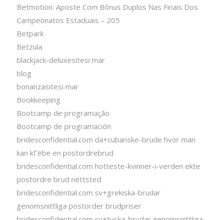
Betmotion: Aposte Com Bônus Duplos Nas Finais Dos
Campeonatos Estaduais – 205
Betpark
Betzula
blackjack-deluxesitesi mar
blog
bonanzasitesi mar
Bookkeeping
Bootcamp de programação
Bootcamp de programación
bridesconfidential.com da+cubanske-brude hvor man
kan kГёbe en postordrebrud
bridesconfidential.com hotteste-kvinner-i-verden ekte
postordre brud nettsted
bridesconfidential.com sv+grekiska-brudar
genomsnittliga postorder brudpriser
bridesconfidential.com sv+tyska-brudar genomsnittliga