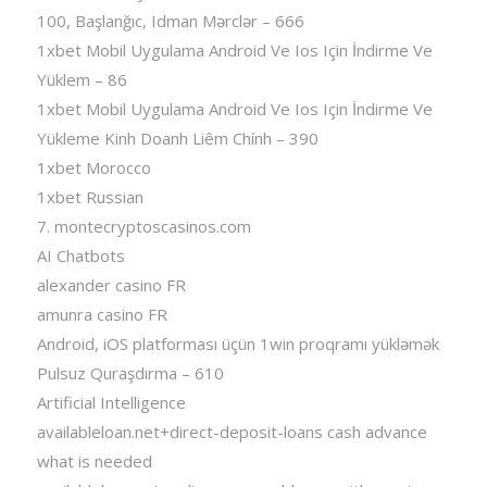
100, Başlanğıc, Idman Mərclər – 666
1xbet Mobil Uygulama Android Ve Ios Için İndirme Ve
Yüklem – 86
1xbet Mobil Uygulama Android Ve Ios Için İndirme Ve
Yükleme Kinh Doanh Liêm Chính – 390
1xbet Morocco
1xbet Russian
7. montecryptoscasinos.com
AI Chatbots
alexander casino FR
amunra casino FR
Android, iOS platforması üçün 1win proqramı yükləmək
Pulsuz Quraşdırma – 610
Artificial Intelligence
availableloan.net+direct-deposit-loans cash advance
what is needed