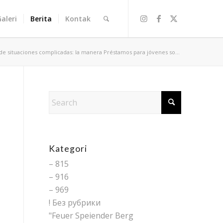
Galeri
Berita
Kontak
e situaciones complicadas: la manera Préstamos para jóvenes so...
Kategori
– 815
– 916
– 969
! Без рубрики
"Feuer Speiender Berg