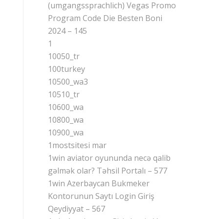
(umgangssprachlich) Vegas Promo
Program Code Die Besten Boni
2024 – 145
1
10050_tr
100turkey
10500_wa3
10510_tr
10600_wa
10800_wa
10900_wa
1mostsitesi mar
1win aviator oyununda necə qalib
gəlmək olar? Təhsil Portalı – 577
1win Azerbaycan Bukmeker
Kontorunun Saytı Login Giriş
Qeydiyyat – 567