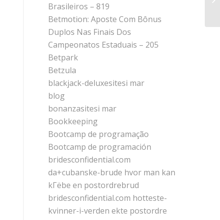
Пл
Brasileiros – 819
Betmotion: Aposte Com Bônus
Duplos Nas Finais Dos
Campeonatos Estaduais – 205
Betpark
Betzula
blackjack-deluxesitesi mar
blog
bonanzasitesi mar
Bookkeeping
Bootcamp de programação
Bootcamp de programación
bridesconfidential.com
da+cubanske-brude hvor man kan
kГёbe en postordrebrud
bridesconfidential.com hotteste-
kvinner-i-verden ekte postordre