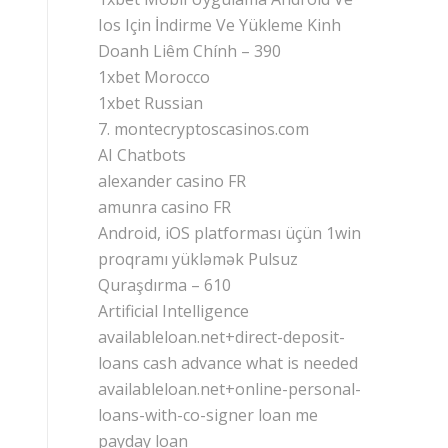
Ios Için İndirme Ve Yükleme Kinh
Doanh Liêm Chính – 390
1xbet Morocco
1xbet Russian
7. montecryptoscasinos.com
AI Chatbots
alexander casino FR
amunra casino FR
Android, iOS platforması üçün 1win
proqramı yükləmək Pulsuz
Quraşdırma – 610
Artificial Intelligence
availableloan.net+direct-deposit-
loans cash advance what is needed
availableloan.net+online-personal-
loans-with-co-signer loan me
payday loan