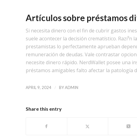
Artículos sobre préstamos di
Si necesita dinero con el fin de cubrir gastos in
suele acontecer la decisión crematístico. Razí³n 
prestamistas lo perfectamente aprueban dependi
remuneración de deudas. Vale contrastar opcion
necesite dinero rápido. NerdWallet posee una ins
préstamos amigables falto afectar la patologí­a de
/
APRIL 9, 2024
BY
ADMIN
Share this entry