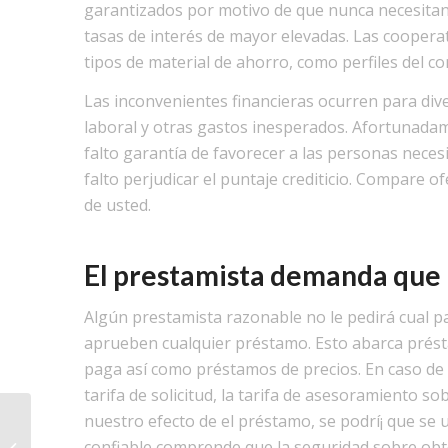
garantizados por motivo de que nunca necesitan
tasas de interés de mayor elevadas. Las cooperati
tipos de material de ahorro, como perfiles del c
Las inconvenientes financieras ocurren para div
laboral y otras gastos inesperados. Afortunad
falto garantía de favorecer a las personas neces
falto perjudicar el puntaje crediticio. Compare 
de usted.
El prestamista demanda que 
Algún prestamista razonable no le pedirá cual p
aprueben cualquier préstamo. Esto abarca prés
paga así­ como préstamos de precios. En caso d
tarifa de solicitud, la tarifa de asesoramiento so
nuestro efecto de el préstamo, se podrí¡ que se 
Живое казино Вегас казино
confiable comprende que la seguridad sobre obte