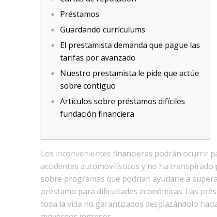
Préstamos
Guardando currículums
El prestamista demanda que pague las
tarifas por avanzado
Nuestro prestamista le pide que actúe
sobre contiguo
Artículos sobre préstamos difíciles
fundación financiera
Los inconvenientes financieras podrán ocurrir p
accidentes automovilísticos y no ha transpirado 
sobre programas que podrían ayudarle a superar 
préstamo para dificultades económicas.
Las prés
toda la vida no garantizados desplazándolo hacia 
movernos ingresos.