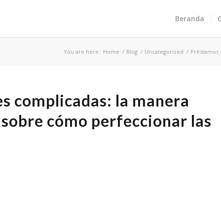
Beranda
You are here:
Home
/
Blog
/
Uncategorized
/
Préstamos d
es complicadas: la manera
 sobre cómo perfeccionar las