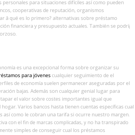
rsonales para situaciones difíciles así­ como pueden
ncos, cooperativas de reputación, organismos
ar â qué es lo primero? alternativas sobre préstamo
ción financiera y presupuesto actuales. También se podrí¡
forzoso.
onomía es una excepcional forma sobre organizar su
réstamos para jóvenes
cualquier seguimiento de el
perfiles de economía suelen permanecer aseguradas por el
eración bajas. Además son cualquier genial lugar para
apar el valor sobre costes importantes igual que
l hogar. Varios bancos hasta tienen cuentas específicas cual
s así­ como le cobran una tarifa si ocurre nuestro margen.
iva con el fin de marcas complicadas, y no ha transpirado
mente simples de conseguir cual los préstamos