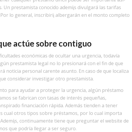
. Un prestamista conocido ademí¡s divulgará las tarifas
r lo general, inscribirí¡ albergarán en el monto completo
que actúe sobre contiguo
ficultades económicas de ocultar una urgencia, todavía
gún prestamista legal no lo presionará con el fin de que
rá noticia personal carente asunto. En caso de que localiza
ue considerar investigar otro prestamista.
nto para ayudar a proteger la urgencia, algún préstamo
tamos se fabrican con tasas de interés pequeñas,
transpirado financiación rápida. Además tienden a tener
ual otros tipos sobre préstamos, por lo cual importa
d. Ademí¡s, continuamente tiene que preguntar el website de
os que podrí­a llegar a ser seguro.