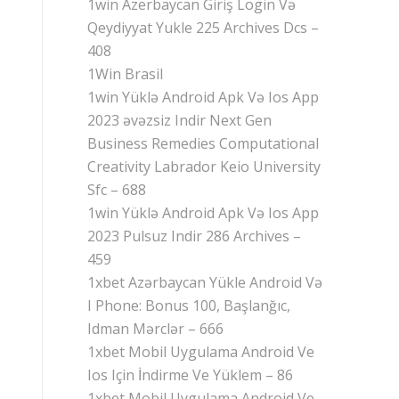
1win Azerbaycan Giriş Login Və
Qeydiyyat Yukle 225 Archives Dcs –
408
1Win Brasil
1win Yüklə Android Apk Və Ios App
2023 əvəzsiz Indir Next Gen
Business Remedies Computational
Creativity Labrador Keio University
Sfc – 688
1win Yüklə Android Apk Və Ios App
2023 Pulsuz Indir 286 Archives –
459
1xbet Azərbaycan Yükle Android Və
I Phone: Bonus 100, Başlanğıc,
Idman Mərclər – 666
1xbet Mobil Uygulama Android Ve
Ios Için İndirme Ve Yüklem – 86
1xbet Mobil Uygulama Android Ve