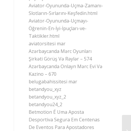
Aviator-Oyununda-Uçma-Zamanı-
Slotların-Sırlarını-Keşfedin.html
Aviator-Oyununda-Uçmayı-
Öğrenin-En-İyi-İpuçları-ve-
Taktikler.html
aviatorsitesi mar
Azərbaycanda Mərc Oyunları
Şirkəti Görüş Və Rəylər – 574
Azərbaycanda Onlayn Mərc Evi Və
Kazino – 670
belugabahissitesi mar
betandyou_xyz
betandyou_xyz_2
betandyou24_2
Betmotion É Uma Aposta
Desportiva Segura Em Centenas
De Eventos Para Apostadores
Ка