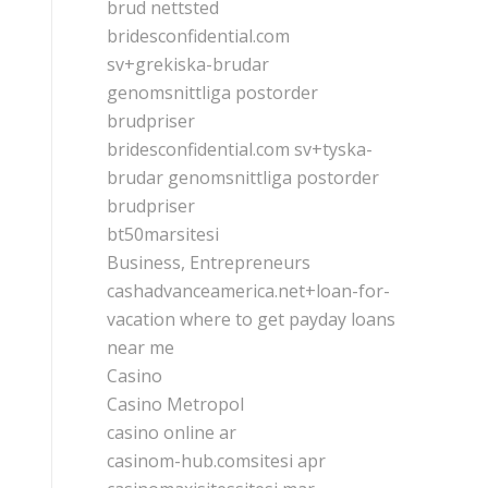
brud nettsted
bridesconfidential.com
sv+grekiska-brudar
genomsnittliga postorder
brudpriser
bridesconfidential.com sv+tyska-
brudar genomsnittliga postorder
brudpriser
bt50marsitesi
Business, Entrepreneurs
cashadvanceamerica.net+loan-for-
vacation where to get payday loans
near me
Casino
Casino Metropol
casino online ar
casinom-hub.comsitesi apr