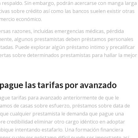
 respaldo. Sin embargo, podrán acercarse con manga larga
vas sobre crédito así­ como las bancos suelen existir otras
omercio económico.
ersas razones, incluidas emergencias médicas, pérdida
amente, algunos prestamistas deben préstamos personales
itadas. Puede explorar algún préstamo intimo y precalificar
ofertas sobre determinados prestamistas para hallar la mejor
pague las tarifas por avanzado
ague tarifas para avanzado anteriormente de que le
tamos de casas sobre esfuerzo, préstamos sobre data de
e que cualquier prestamista le demanda que pague una
bre credibilidad eliminar otro cargo idéntico en adoptar
ubique intentando estafarlo. Una formación financiera
ner cualquier préstamo difícil puede ser importante así­