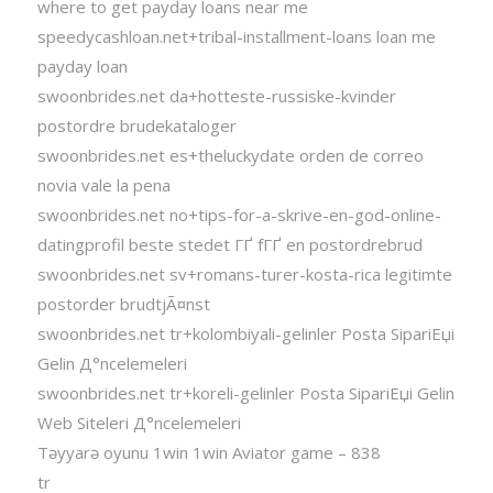
where to get payday loans near me
speedycashloan.net+tribal-installment-loans loan me
payday loan
swoonbrides.net da+hotteste-russiske-kvinder
postordre brudekataloger
swoonbrides.net es+theluckydate orden de correo
novia vale la pena
swoonbrides.net no+tips-for-a-skrive-en-god-online-
datingprofil beste stedet ГҐ fГҐ en postordrebrud
swoonbrides.net sv+romans-turer-kosta-rica legitimte
postorder brudtjÃ¤nst
swoonbrides.net tr+kolombiyali-gelinler Posta SipariЕџi
Gelin Д°ncelemeleri
swoonbrides.net tr+koreli-gelinler Posta SipariЕџi Gelin
Web Siteleri Д°ncelemeleri
Təyyarə oyunu 1win 1win Aviator game – 838
tr