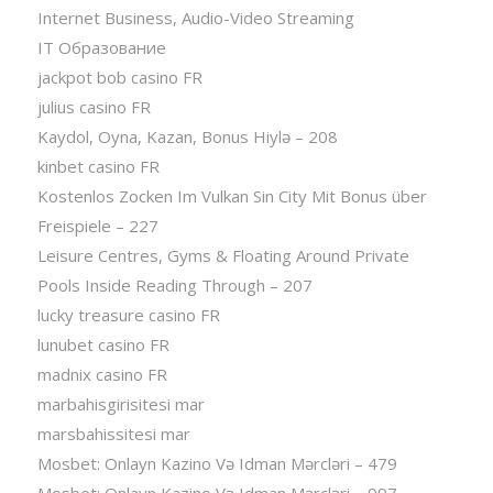
Internet Business, Audio-Video Streaming
IT Образование
jackpot bob casino FR
julius casino FR
Kaydol, Oyna, Kazan, Bonus Hiylə – 208
kinbet casino FR
Kostenlos Zocken Im Vulkan Sin City Mit Bonus über
Freispiele – 227
Leisure Centres, Gyms & Floating Around Private
Pools Inside Reading Through – 207
lucky treasure casino FR
lunubet casino FR
madnix casino FR
marbahisgirisitesi mar
marsbahissitesi mar
Mosbet: Onlayn Kazino Və Idman Mərcləri – 479
Mosbet: Onlayn Kazino Və Idman Mərcləri – 997