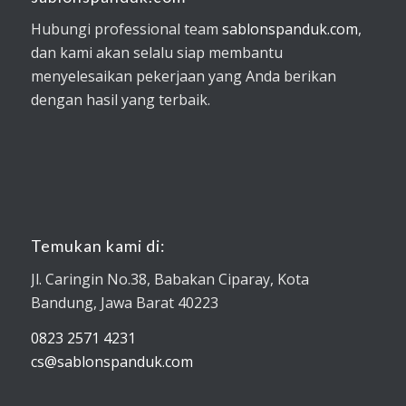
Hubungi professional team
sablonspanduk.com
,
dan kami akan selalu siap membantu
menyelesaikan pekerjaan yang Anda berikan
dengan hasil yang terbaik.
Temukan kami di:
Jl. Caringin No.38, Babakan Ciparay, Kota
Bandung, Jawa Barat 40223
0823 2571 4231
cs@sablonspanduk.com