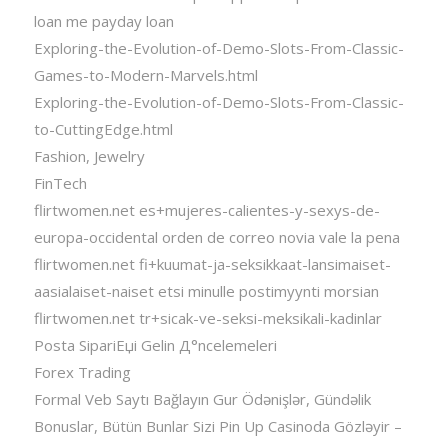
loan me payday loan
Exploring-the-Evolution-of-Demo-Slots-From-Classic-
Games-to-Modern-Marvels.html
Exploring-the-Evolution-of-Demo-Slots-From-Classic-
to-CuttingEdge.html
Fashion, Jewelry
FinTech
flirtwomen.net es+mujeres-calientes-y-sexys-de-
europa-occidental orden de correo novia vale la pena
flirtwomen.net fi+kuumat-ja-seksikkaat-lansimaiset-
aasialaiset-naiset etsi minulle postimyynti morsian
flirtwomen.net tr+sicak-ve-seksi-meksikali-kadinlar
Posta SipariЕџi Gelin Д°ncelemeleri
Forex Trading
Formal Veb Saytı Bağlayın️ Gur Ödənişlər, Gündəlik
Bonuslar, Bütün Bunlar Sizi Pin Up Casinoda Gözləyir –