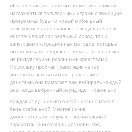
обеспечение, которое позволяет участникам
наслаждаться популярными играми с помощью
программы, будь то новый мобильный
телефон или даже планшет. Следующие цели
обеспечивают как реальный доход, так и
запуск демонстрационных методов, которые
позволят вам совершенствовать свои навыки,
не рискуя своими реальными средствами.
Поскольку пробная трансляция не так
интересна, как возиться с реальными
деньгами, она помогает вам выбирать каждый
раз, когда выбранный раунд идет правильно.
Каждая из лучших игр онлайн-казино может
быть стабильной. Многие из них
дополнительно получают значительный
заработок. Они созданы для новичков,