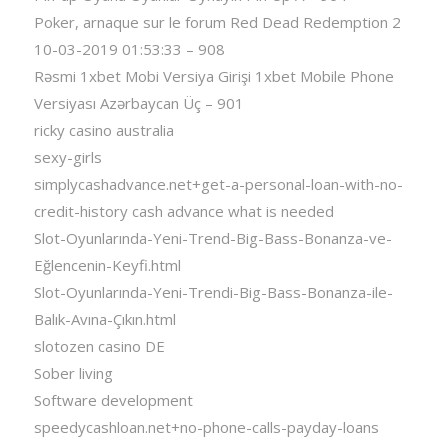
Poker, arnaque sur le forum Red Dead Redemption 2
10-03-2019 01:53:33 – 908
Rəsmi 1xbet Mobi Versiya Girişi 1xbet Mobile Phone
Versiyası Azərbaycan Üç – 901
ricky casino australia
sexy-girls
simplycashadvance.net+get-a-personal-loan-with-no-
credit-history cash advance what is needed
Slot-Oyunlarında-Yeni-Trend-Big-Bass-Bonanza-ve-
Eğlencenin-Keyfi.html
Slot-Oyunlarında-Yeni-Trendi-Big-Bass-Bonanza-ile-
Balık-Avına-Çıkın.html
slotozen casino DE
Sober living
Software development
speedycashloan.net+no-phone-calls-payday-loans