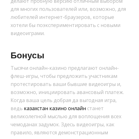
делают пробную версию отличным выбором
для многих пользователей или, возможно, для
любителей интернет-браузеров, которые
хотели бы поэкспериментировать с новыми
видеоиграми.
Бонусы
Тысячи онлайн-казино предлагают онлайн-
флеш-игры, чтобы предложить участникам
протестировать ваши бывшие видеоигры и,
возможно, инициировать авансовый платеж.
Когда ваша цель добрая да выгодная игра,
ведь
казахстан казино онлайн
станет
великолепной мыслью для воплощения всех
чемоданах задумок. Здесь видеоигры, как
правило, являются демонстрационным