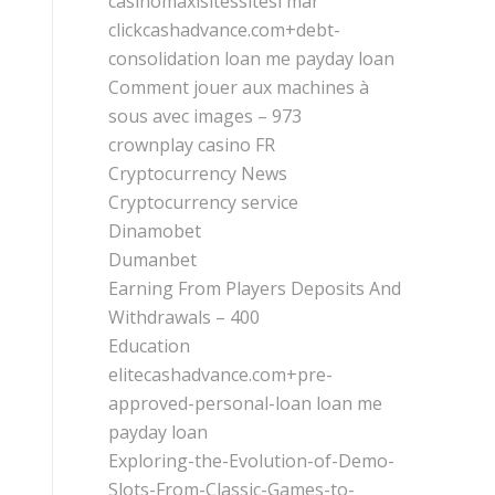
casinomaxisitessitesi mar
clickcashadvance.com+debt-
consolidation loan me payday loan
Comment jouer aux machines à
sous avec images – 973
crownplay casino FR
Cryptocurrency News
Cryptocurrency service
Dinamobet
Dumanbet
Earning From Players Deposits And
Withdrawals – 400
Education
elitecashadvance.com+pre-
approved-personal-loan loan me
payday loan
Exploring-the-Evolution-of-Demo-
Slots-From-Classic-Games-to-