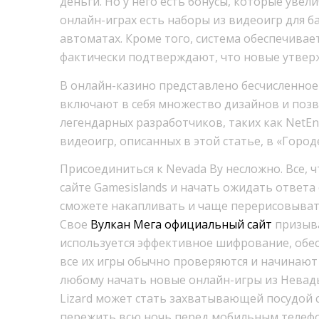
деньги. Но у него есть бонусы, которые уве
онлайн-играх есть наборы из видеоигр для б
автоматах. Кроме того, система обеспечива
фактически подтверждают, что новые утвер
В онлайн-казино представлено бесчисленно
включают в себя множество дизайнов и позв
легендарных разработчиков, таких как NetEnt
видеоигр, описанных в этой статье, в «Город
Присоединиться к Nevada By несложно. Все, 
сайте Gamesislands и начать ожидать ответа 
сможете накапливать и чаще перерисовыват
Свое
Вулкан Мега официальный сайт
призыва
используется эффективное шифрование, обе
все их игры обычно проверяются и начинают
любому начать новые онлайн-игры из Невады.
Lizard может стать захватывающей посудой
пережить всю ночь перед мобильным телеф