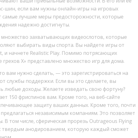
личивают ваши прибыльные возможности. В его или ее
ас-шин, если вам нужны онлайн-игры на игровых
ет самые лучшие меры предосторожности, которые
ждения надежно достигнуты.
е множество захватывающих видеослотов, которые
оляют выбирать виды спорта. Вы найдете игры от
, и начнете Realistic Play. Помимо потрясающих
е грехов X» представлено множество игр для дома.
что вам нужно сделать, — это зарегистрироваться на
от службы поддержки. Если вы это сделаете, вы
ь любые доходы. Желаете изведать свою фортуну?
ет 150 фриспинов вам. Кроме того, на веб-сайте
спечивающее защиту ваших данных. Кроме того, почти
 предлагаться независимым компаниям. Это позволяет
 В том числе, сферическая прорезь Outrageous Flying
 с твердым анодированием, которую каждый сможет
оном.