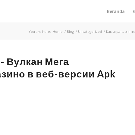
Beranda
You are here:
Home
/
Blog
/
Uncategorized
/
Как играть в инт
т- Вулкан Мега
зино в веб-версии Apk