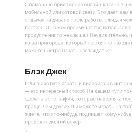
С помощью приложения онлайн-казино вы мож
мобильной или сотовой связи. Это дает вам
отдыхая на диване после работы, ожидая чел
постель. О новом преимуществе использова
продукте никто не слышал. Неудивительно, 
из-за пригорода, который постоянно находитс
можете быстро начать наслаждаться.
Блэк Джек
Если вы хотите играть в видеоигры в интер
— это интересный способ. На вашем пути по
сделать фотографии, которые наверняка пол
проще, чем другие. Вы можете играть на по
ждете, что кто-нибудь подпишет кому-нибудь
проводит долгий вечер.