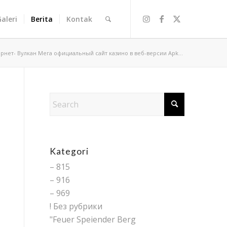
Galeri
Berita
Kontak
ернет- Вулкан Мега официальный сайт казино в веб-версии Apk...
Kategori
– 815
– 916
– 969
! Без рубрики
"Feuer Speiender Berg