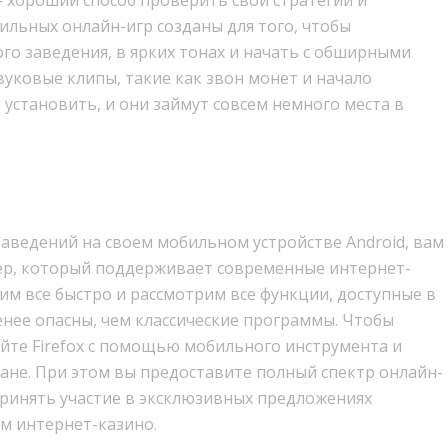
льных онлайн-игр созданы для того, чтобы
го заведения, в ярких тонах и начать с обширными
уковые клипы, такие как звон монет и начало
установить, и они займут совсем немного места в
заведений на своем мобильном устройстве Android, вам
зер, который поддерживает современные интернет-
им все быстро и рассмотрим все функции, доступные в
енее опасны, чем классические программы. Чтобы
йте Firefox с помощью мобильного инструмента и
ане. При этом вы предоставите полный спектр онлайн-
принять участие в эксклюзивных предложениях
м интернет-казино.