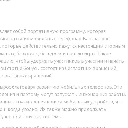
вляет собой портативную программу, которая
вки на своих мобильных телефонах. Ваш запрос
, которые действительно кажутся настоящим игорным
матах, блэкджек, блэкджек и начало игры. Такие
ацию, чтобы удержать участников в участии и начать
ой статье бонусы состоят из бесплатных вращений,
аже выгодных вращений.
вырос благодаря развитию мобильных телефонов. Эти
оления и поэтому могут запускать инженерные работы.
аны с точки зрения износа мобильных устройств, что
но и когда угодно. Их также можно продолжать
узеров и запуская системы.
 хороший способ проверить свои стратегии и