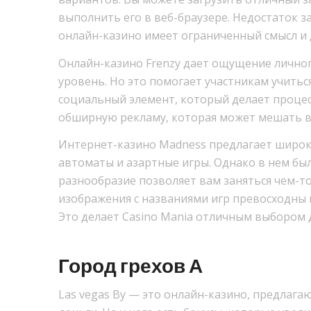
выполнить его в веб-браузере. Недостаток з
онлайн-казино имеет ограниченный смысл и д
Онлайн-казино Frenzy дает ощущение лично
уровень. Но это помогает участникам учитьс
социальный элемент, который делает процес
обширную рекламу, которая может мешать ви
Интернет-казино Madness предлагает широк
автоматы и азартные игры. Однако в нем был
разнообразие позволяет вам заняться чем-то
изображения с названиями игр превосходны 
Это делает Casino Mania отличным выбором 
Город грехов А
Las vegas By — это онлайн-казино, предлаг