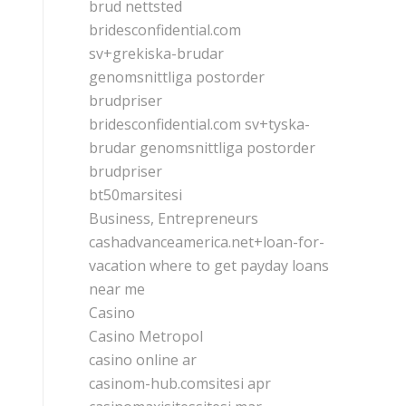
brud nettsted
bridesconfidential.com
sv+grekiska-brudar
genomsnittliga postorder
brudpriser
bridesconfidential.com sv+tyska-
brudar genomsnittliga postorder
brudpriser
bt50marsitesi
Business, Entrepreneurs
cashadvanceamerica.net+loan-for-
vacation where to get payday loans
near me
Casino
Casino Metropol
casino online ar
casinom-hub.comsitesi apr