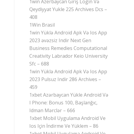
1win Azerbaycan Giriş Login Və
Qeydiyyat Yukle 225 Archives Dcs –
408
1Win Brasil
1win Yüklə Android Apk Və Ios App
2023 əvəzsiz Indir Next Gen
Business Remedies Computational
Creativity Labrador Keio University
Sfc – 688
1win Yüklə Android Apk Və Ios App
2023 Pulsuz Indir 286 Archives –
459
1xbet Azərbaycan Yükle Android Və
I Phone: Bonus 100, Başlanğıc,
Idman Mərclər – 666
1xbet Mobil Uygulama Android Ve
Ios Için İndirme Ve Yüklem – 86
1xbet Mobil Uygulama Android Ve