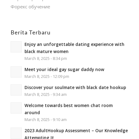
Форекс обучение
Berita Terbaru
Enjoy an unforgettable dating experience with
black mature women
March 8, 2025 - 8:34 pm
Meet your ideal gay sugar daddy now
March 8, 2025 - 12:09 pm
Discover your soulmate with black date hookup
March 8, 2025 - 9:34 am
Welcome towards best women chat room
around
March 8, 2025 - 9:10 am
2023 AdultHookup Assessment – Our Knowledge
Attempting It