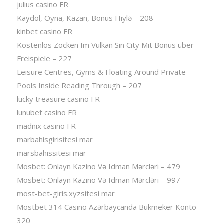
julius casino FR
Kaydol, Oyna, Kazan, Bonus Hiylə – 208
kinbet casino FR
Kostenlos Zocken Im Vulkan Sin City Mit Bonus über
Freispiele – 227
Leisure Centres, Gyms & Floating Around Private
Pools Inside Reading Through – 207
lucky treasure casino FR
lunubet casino FR
madnix casino FR
marbahisgirisitesi mar
marsbahissitesi mar
Mosbet: Onlayn Kazino Və Idman Mərcləri – 479
Mosbet: Onlayn Kazino Və Idman Mərcləri – 997
most-bet-giris.xyzsitesi mar
Mostbet 314 Casino Azərbaycanda Bukmeker Konto –
320