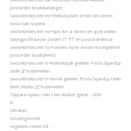
postordre brudekataloger
swoonbrides.net es+theluckydate orden de correo
novia vale la pena
swoonbrides.net no+tips-for-a-skrive-en-god-online-
datingprofil beste stedet ГҐ fГҐ en postordrebrud
swoonbrides.net sv+romans-turer-kosta-rica legitimte
postorder brudtjÃ¤nst
swoonbrides.net tr+kolombiyali-gelinler Posta SipariЕџi
Gelin Д°ncelemeleri
swoonbrides.net tr+koreli-gelinler Posta SipariЕџi Gelin
Web Siteleri Д°ncelemeleri
Təyyarə oyunu 1win 1win Aviator game – 838
tr
Ultrabet
Uncategorized
vegasino casino DE