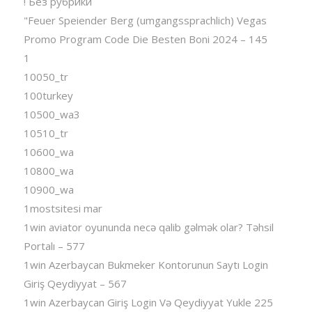
! Без рубрики
"Feuer Speiender Berg (umgangssprachlich) Vegas
Promo Program Code Die Besten Boni 2024 – 145
1
10050_tr
100turkey
10500_wa3
10510_tr
10600_wa
10800_wa
10900_wa
1mostsitesi mar
1win aviator oyununda necə qalib gəlmək olar? Təhsil
Portalı – 577
1win Azerbaycan Bukmeker Kontorunun Saytı Login
Giriş Qeydiyyat – 567
1win Azerbaycan Giriş Login Və Qeydiyyat Yukle 225