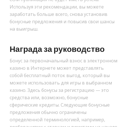
Используя эти рекомендации, вы можете
заработать больше всего, снова установив
бонусные предложения и повысив свои шансы
на выигрыш.
Награда за руководство
Бонус за первоначальный взнос в электронном
казино в Интернете может представлять
собой бесплатный поток выгод, который вы
можете использовать для игры в выбранном
казино. Здесь бонусы за регистрацию — это
средства или, возможно, бонусные
сферические кредиты. Следующие бонусные
предложения обычно ограничены
определенной терминологией, например,
требованиями к ставкам и лимитами на начало