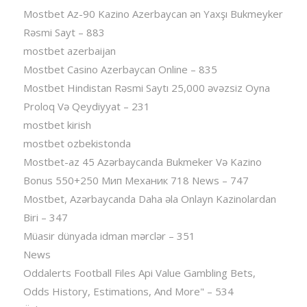
Mostbet Az-90 Kazino Azerbaycan ən Yaxşı Bukmeyker
Rəsmi Sayt – 883
mostbet azerbaijan
Mostbet Casino Azerbaycan Online – 835
Mostbet Hindistan Rəsmi Saytı 25,000 əvəzsiz Oyna
Proloq Və Qeydiyyat – 231
mostbet kirish
mostbet ozbekistonda
Mostbet-az 45 Azərbaycanda Bukmeker Və Kazino
Bonus 550+250 Мип Механик 718 News – 747
Mostbet, Azərbaycanda Daha əla Onlayn Kazinolardan
Biri – 347
Müasir dünyada idman mərclər – 351
News
Oddalerts Football Files Api Value Gambling Bets,
Odds History, Estimations, And More" – 534