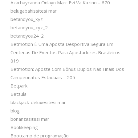
Azərbaycanda Onlayn Mərc Evi Və Kazino – 670
belugabahissitesi mar
betandyou_xyz
betandyou_xyz_2
betandyou24_2
Betmotion É Uma Aposta Desportiva Segura Em
Centenas De Eventos Para Apostadores Brasileiros –
819
Betmotion: Aposte Com Bônus Duplos Nas Finais Dos
Campeonatos Estaduais – 205
Betpark
Betzula
blackjack-deluxesitesi mar
blog
bonanzasitesi mar
Bookkeeping
Bootcamp de programação