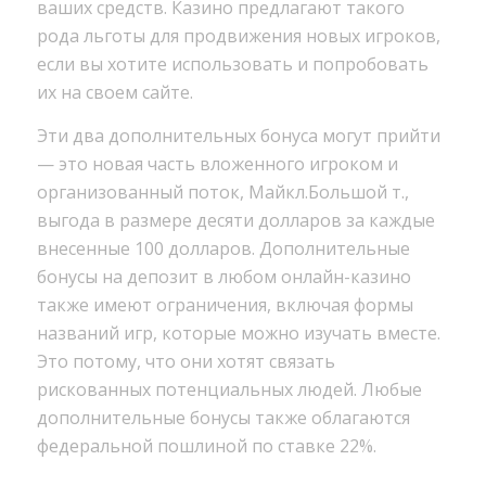
ваших средств. Казино предлагают такого
рода льготы для продвижения новых игроков,
если вы хотите использовать и попробовать
их на своем сайте.
Эти два дополнительных бонуса могут прийти
— это новая часть вложенного игроком и
организованный поток, Майкл.Большой т.,
выгода в размере десяти долларов за каждые
внесенные 100 долларов. Дополнительные
бонусы на депозит в любом онлайн-казино
также имеют ограничения, включая формы
названий игр, которые можно изучать вместе.
Это потому, что они хотят связать
рискованных потенциальных людей. Любые
дополнительные бонусы также облагаются
федеральной пошлиной по ставке 22%.