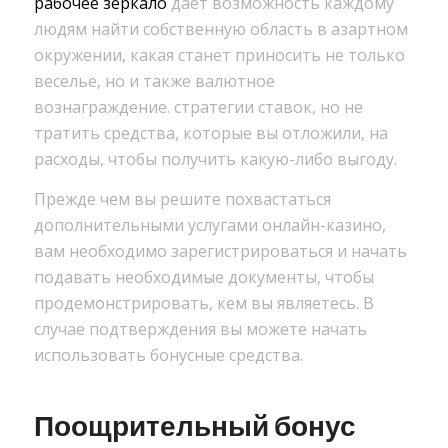
рабочее зеркало
даёт возможность каждому
людям найти собственную область в азартном
окружении, какая станет приносить не только
веселье, но и также валютное
вознаграждение.
стратегии ставок, но не
тратить средства, которые вы отложили, на
расходы, чтобы получить какую-либо выгоду.
Прежде чем вы решите похвастаться
дополнительными услугами онлайн-казино,
вам необходимо зарегистрироваться и начать
подавать необходимые документы, чтобы
продемонстрировать, кем вы являетесь. В
случае подтверждения вы можете начать
использовать бонусные средства.
Поощрительный бонус