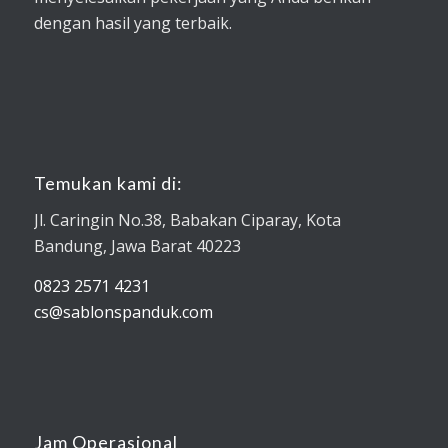
dengan hasil yang terbaik.
Temukan kami di:
Jl. Caringin No.38, Babakan Ciparay, Kota
Bandung, Jawa Barat 40223
0823 2571 4231
cs@sablonspanduk.com
Jam Operasional