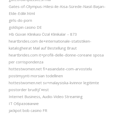
Gates-of-Olympus-Hilesi-ile-Kısa-Sürede-Nasıl-Başarı-
Elde-Edilir.html
girls-do-porn
goldspin casino DE
Hb Güvən Klinikası Özəl Klinikalar – 873
heartbrides.com de+internationale-statistiken-
katalogheirat Mail auf Bestellung Braut
heartbrides.com it+profili-delle-donne-coreane sposa
per corrispondenza
hottestwomen.net fi+asiandate-com-arvostelu
postimyynti morsian todellinen
hottestwomen.net sv+malaysiska-kvinnor legitimte
postorder brudtjГ¤nst
Internet Business, Audio-Video Streaming
IT Образование
jackpot bob casino FR