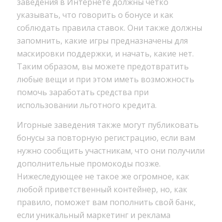
заведения в Интернете должны четко
указывать, что говорить о бонусе и как
соблюдать правила ставок. Они также должны
запомнить, какие игры предназначены для
маскировки поддержки, и начать, какие нет.
Таким образом, вы можете предотвратить
любые вещи и при этом иметь возможность
помочь заработать средства при
использовании льготного кредита.
Игорные заведения также могут публиковать
бонусы за повторную регистрацию, если вам
нужно сообщить участникам, что они получили
дополнительные промокоды позже.
Нижеследующее не такое же огромное, как
любой приветственный контейнер, но, как
правило, поможет вам пополнить свой банк,
если уникальный маркетинг и реклама