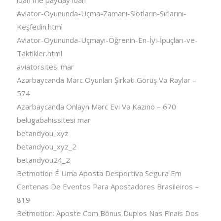
loan me payday loan
Aviator-Oyununda-Uçma-Zamanı-Slotların-Sırlarını-
Keşfedin.html
Aviator-Oyununda-Uçmayı-Öğrenin-En-İyi-İpuçları-ve-
Taktikler.html
aviatorsitesi mar
Azərbaycanda Mərc Oyunları Şirkəti Görüş Və Rəylər –
574
Azərbaycanda Onlayn Mərc Evi Və Kazino – 670
belugabahissitesi mar
betandyou_xyz
betandyou_xyz_2
betandyou24_2
Betmotion É Uma Aposta Desportiva Segura Em
Centenas De Eventos Para Apostadores Brasileiros –
819
Betmotion: Aposte Com Bônus Duplos Nas Finais Dos