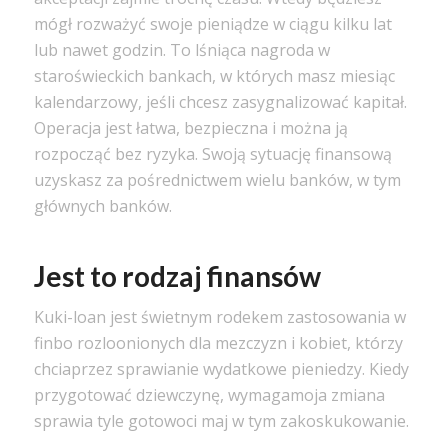
mógł rozważyć swoje pieniądze w ciągu kilku lat
lub nawet godzin. To lśniąca nagroda w
staroświeckich bankach, w których masz miesiąc
kalendarzowy, jeśli chcesz zasygnalizować kapitał.
Operacja jest łatwa, bezpieczna i można ją
rozpocząć bez ryzyka. Swoją sytuację finansową
uzyskasz za pośrednictwem wielu banków, w tym
głównych banków.
Jest to rodzaj finansów
Kuki-loan jest świetnym rodekem zastosowania w
finbo rozlo
onionych dla mezczyzn i kobiet, którzy
chcia
przez sprawianie
wydatkowe pieniedzy. Kiedy
przygotować dziewczynę
, wymaga
moja zmiana
sprawia
tyle gotowo
ci maj
w tym zako
skukowanie.