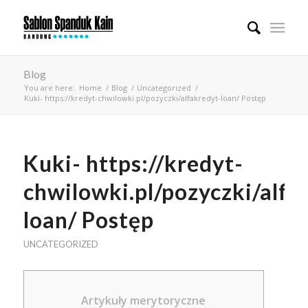
Blog
You are here:
Home
/
Blog
/
Uncategorized
/
Kuki- https://kredyt-chwilowki.pl/pozyczki/alfakredyt-loan/ Postęp
Kuki- https://kredyt-
chwilowki.pl/pozyczki/alfa
loan/ Postęp
UNCATEGORIZED
Artykuły merytoryczne