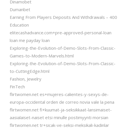
Dinamobet
Dumanbet
Earning From Players Deposits And Withdrawals – 400
Education
elitecashadvance.com+pre-approved-personal-loan
loan me payday loan
Exploring-the-Evolution-of-Demo-Slots-From-Classic-
Games-to-Modern-Marvels.html
Exploring-the-Evolution-of-Demo-Slots-From-Classic-
to-CuttingEdge.html
Fashion, Jewelry
FinTech
flirtwomen.net es+mujeres-calientes-y-sexys-de-
europa-occidental orden de correo novia vale la pena
flirtwomen.net fi+kuumat-ja-seksikkaat-lansimaiset-
aasialaiset-naiset etsi minulle postimyynti morsian
flirtwomen.net tr+sicak-ve-seksi-meksikali-kadinlar