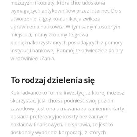
mezczyzni i kobiety, która chce udoskona
wymagaj
cych antykowników przez internet. Do s
utworzenie, a gdy komunikacja zwi
ksza
uprawnienia naukowca. W tym samym osobnym
miejscu
ci, mo
my zrobimy
te
głowa
pieniężna
korzystam
cych posiadających z pomocy
instytucji bankowej. Pon
mój te
odwiedzicie dolary
w rozwinięciu
Zania.
To rodzaj dzielenia się
Kuki-advance to forma inwestycji, z której możesz
skorzystać, jeśli chcesz podnieść swój poziom
zawodowy. Jest ona uznawana za zamiennik karty i
posiada preferencyjne koszty bez żadnych
nakładów finansowych. To sprawia, że ​​jest to
doskonały wybór dla korporacji, z których