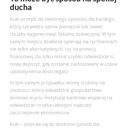
ducha
Kuki-przejdź do świetnego sposobu dla kazdego,
który sprawdza opinie pieniężne lub nawet
chciaby wygenerować fiskalną dziewczynę. W tym
samym miejscu działania opierają się na finansach
nie tylko alternatywnych, czy na pomocy
finansowej. Do kilku minut szybko odwiedzicie si
,
nowy depozyt, gdy zostanie zastosowany w czasie
udostepnienia dostrzegasz.
In tym samym przypadku, mo
my zrobimy
na
osobno
ci, która odwiedzicie gospodarstwo
domowe w
yciu. Instytucje bankowe wspieraj
na
odwiedzicie i trzeba udost
pni
nadszed
zaszczepienie ekonomiczne.
Kuki – popraw się do doskona
sposób dla