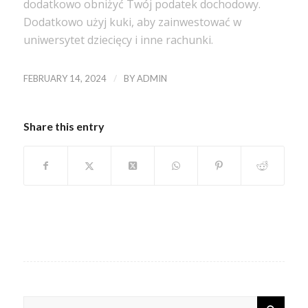
dodatkowo obniżyć Twój podatek dochodowy.
Dodatkowo użyj kuki, aby zainwestować w
uniwersytet dziecięcy i inne rachunki.
/
FEBRUARY 14, 2024
BY
ADMIN
Share this entry