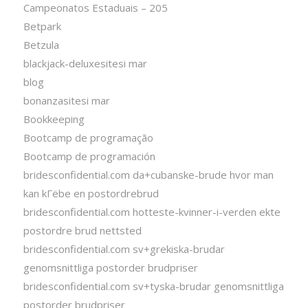
Campeonatos Estaduais – 205
Betpark
Betzula
blackjack-deluxesitesi mar
blog
bonanzasitesi mar
Bookkeeping
Bootcamp de programação
Bootcamp de programación
bridesconfidential.com da+cubanske-brude hvor man
kan kГёbe en postordrebrud
bridesconfidential.com hotteste-kvinner-i-verden ekte
postordre brud nettsted
bridesconfidential.com sv+grekiska-brudar
genomsnittliga postorder brudpriser
bridesconfidential.com sv+tyska-brudar genomsnittliga
postorder brudpriser