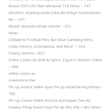
Bonus 550+250 Мип Механик 718 News – 747
Mostbet, Azərbaycanda Daha əla Onlayn Kazinolardan
Biri – 347
Müasir dünyada idman mərclər – 351
News
Oddalerts Football Files Api Value Gambling Bets,
Odds History, Estimations, And More" – 534
Ödəniş Sistemi – 835
Online Casino As Well As Sport, Esports Wetten Online
– 966
online casino au
onwinsitesi mar
Pin Up aviator️ online oyun Pin up nəzərdən keçirilməsi –
786
Pin Up Casino Online Arizona Azerbaijan Пин Ап
Казино Pinup Rəsmi Saytı Pin Ap Bet 306 « Abc News