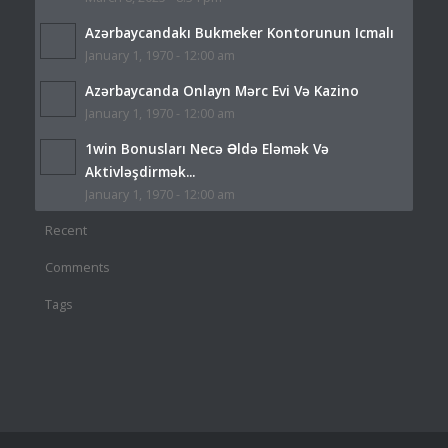
Azərbaycandakı Bukmeker Kontorunun Icmalı
January 1, 1970 - 12:00 am
Azərbaycanda Onlayn Mərc Evi Və Kazino
January 1, 1970 - 12:00 am
1win Bonusları Necə Əldə Eləmək Və
Aktivləşdirmək...
January 1, 1970 - 12:00 am
Recent
Comments
Tags