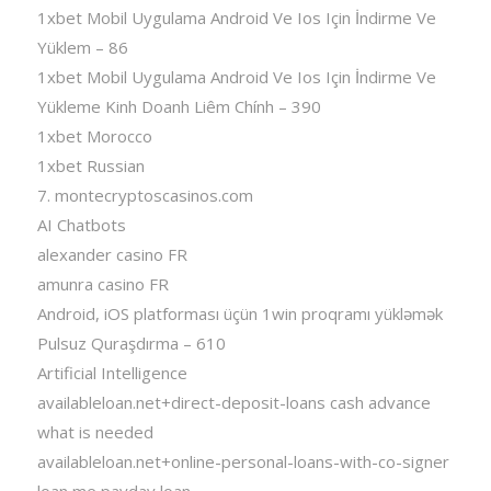
1xbet Mobil Uygulama Android Ve Ios Için İndirme Ve
Yüklem – 86
1xbet Mobil Uygulama Android Ve Ios Için İndirme Ve
Yükleme Kinh Doanh Liêm Chính – 390
1xbet Morocco
1xbet Russian
7. montecryptoscasinos.com
AI Chatbots
alexander casino FR
amunra casino FR
Android, iOS platforması üçün 1win proqramı yükləmək
Pulsuz Quraşdırma – 610
Artificial Intelligence
availableloan.net+direct-deposit-loans cash advance
what is needed
availableloan.net+online-personal-loans-with-co-signer