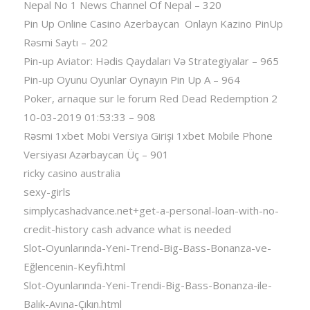
Nepal No 1 News Channel Of Nepal – 320
Pin Up Online Casino Azerbaycan ️ Onlayn Kazino PinUp
Rəsmi Saytı – 202
Pin-up Aviator: Hədis Qaydaları Və Strategiyalar – 965
Pin-up Oyunu Oyunlar Oynayın Pin Up A – 964
Poker, arnaque sur le forum Red Dead Redemption 2
10-03-2019 01:53:33 – 908
Rəsmi 1xbet Mobi Versiya Girişi 1xbet Mobile Phone
Versiyası Azərbaycan Üç – 901
ricky casino australia
sexy-girls
simplycashadvance.net+get-a-personal-loan-with-no-
credit-history cash advance what is needed
Slot-Oyunlarında-Yeni-Trend-Big-Bass-Bonanza-ve-
Eğlencenin-Keyfi.html
Slot-Oyunlarında-Yeni-Trendi-Big-Bass-Bonanza-ile-
Balık-Avına-Çıkın.html