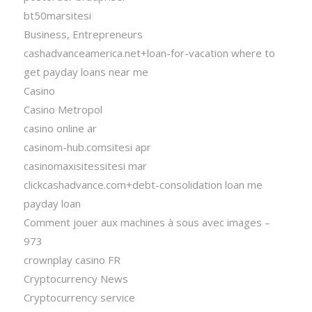
bt50marsitesi
Business, Entrepreneurs
cashadvanceamerica.net+loan-for-vacation where to
get payday loans near me
Casino
Casino Metropol
casino online ar
casinom-hub.comsitesi apr
casinomaxisitessitesi mar
clickcashadvance.com+debt-consolidation loan me
payday loan
Comment jouer aux machines à sous avec images –
973
crownplay casino FR
Cryptocurrency News
Cryptocurrency service