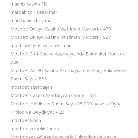
madnix casino FR
marbahisgirisitesi mar
marsbahissitesi mar
Mosbet: Onlayn Kazino Və Idman Mərcləri – 479
Mosbet: Onlayn Kazino Və Idman Mərcləri – 997
most-bet-giris.xyzsitesi mar
Mostbet 314 Casino Azərbaycanda Bukmeker Konto –
320
Mostbet Az-90 Kazino Azerbaycan ən Yaxşı Bukmeyker
Rəsmi Sayt – 883
mostbet azerbaijan
Mostbet Casino Azerbaycan Online – 835
Mostbet Hindistan Rəsmi Saytı 25,000 əvəzsiz Oyna
Proloq Və Qeydiyyat – 231
mostbet kirish
mostbet ozbekistonda
Mostbet-az 45 Azərbaycanda Bukmeker Və Kazino