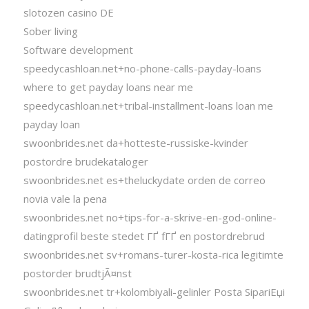
slotozen casino DE
Sober living
Software development
speedycashloan.net+no-phone-calls-payday-loans
where to get payday loans near me
speedycashloan.net+tribal-installment-loans loan me
payday loan
swoonbrides.net da+hotteste-russiske-kvinder
postordre brudekataloger
swoonbrides.net es+theluckydate orden de correo
novia vale la pena
swoonbrides.net no+tips-for-a-skrive-en-god-online-
datingprofil beste stedet ГҐ fГҐ en postordrebrud
swoonbrides.net sv+romans-turer-kosta-rica legitimte
postorder brudtjÃ¤nst
swoonbrides.net tr+kolombiyali-gelinler Posta SipariЕџi