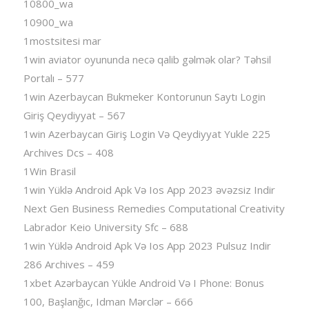
10800_wa
10900_wa
1mostsitesi mar
1win aviator oyununda necə qalib gəlmək olar? Təhsil
Portalı – 577
1win Azerbaycan Bukmeker Kontorunun Saytı Login
Giriş Qeydiyyat – 567
1win Azerbaycan Giriş Login Və Qeydiyyat Yukle 225
Archives Dcs – 408
1Win Brasil
1win Yüklə Android Apk Və Ios App 2023 əvəzsiz Indir
Next Gen Business Remedies Computational Creativity
Labrador Keio University Sfc – 688
1win Yüklə Android Apk Və Ios App 2023 Pulsuz Indir
286 Archives – 459
1xbet Azərbaycan Yükle Android Və I Phone: Bonus
100, Başlanğıc, Idman Mərclər – 666