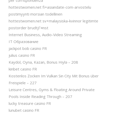
per corrispondenza
hottestwomen.net fi+asiandate-com-arvostelu
postimyynti morsian todellinen
hottestwomen.net sv+malaysiska-kvinnor legitimte
postorder brudtjГ¤nst
Internet Business, Audio-Video Streaming
IT Образование
jackpot bob casino FR
julius casino FR
Kaydol, Oyna, Kazan, Bonus Hiylə – 208
kinbet casino FR
Kostenlos Zocken Im Vulkan Sin City Mit Bonus über
Freispiele – 227
Leisure Centres, Gyms & Floating Around Private
Pools Inside Reading Through – 207
lucky treasure casino FR
lunubet casino FR