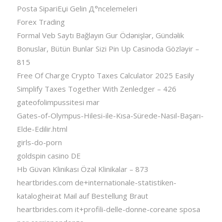
Posta SipariЕџi Gelin Д°ncelemeleri
Forex Trading
Formal Veb Saytı Bağlayın️ Gur Ödənişlər, Gündəlik
Bonuslar, Bütün Bunlar Sizi Pin Up Casinoda Gözləyir –
815
Free Of Charge Crypto Taxes Calculator 2025 Easily
Simplify Taxes Together With Zenledger – 426
gateofolimpussitesi mar
Gates-of-Olympus-Hilesi-ile-Kısa-Sürede-Nasıl-Başarı-
Elde-Edilir.html
girls-do-porn
goldspin casino DE
Hb Güvən Klinikası Özəl Klinikalar – 873
heartbrides.com de+internationale-statistiken-
katalogheirat Mail auf Bestellung Braut
heartbrides.com it+profili-delle-donne-coreane sposa