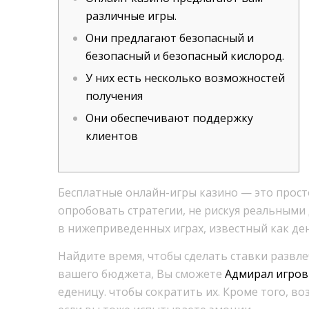
различные игры.
Они предлагают безопасный и
безопасный и безопасный кислород.
У них есть несколько возможностей
получения
Они обеспечивают поддержку
клиентов
Бесплатные онлайн-игры казино — это прост
опробовать стратегии, не рискуя реальными
в нижеприведенных играх, известный как ден
Найдите время, чтобы сделать ставки развлеч
вашего бюджета, Вы сможете
Адмирал игров
еденицу.
чтобы сократить их. Кроме того, во