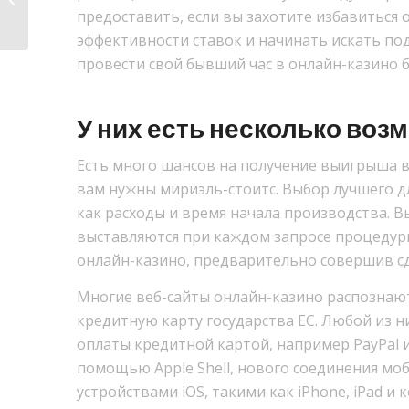
сайт Cat casino...
предоставить, если вы захотите избавиться 
эффективности ставок и начинать искать под
провести свой бывший час в онлайн-казино б
У них есть несколько воз
Есть много шансов на получение выигрыша в 
вам нужны мириэль-стоитс. Выбор лучшего дл
как расходы и время начала производства. 
выставляются при каждом запросе процедуры.
онлайн-казино, предварительно совершив сд
Многие веб-сайты онлайн-казино распознают
кредитную карту государства ЕС. Любой из 
оплаты кредитной картой, например PayPal и
помощью Apple Shell, нового соединения мо
устройствами iOS, такими как iPhone, iPad 