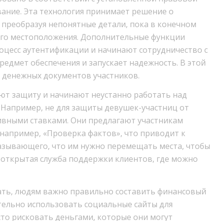
вание. Эта технология принимает решение о
 преобразуя непонятные детали, пока в конечном
ного местоположения. Дополнительные функции
оцесс аутентификации и начинают сотрудничество с
редмет обеспечения и запускает надежность. В этой
 денежных документов участников.
т защиту и начинают неустанно работать над
. Например, не для защиты девушек-участниц от
сивными ставками. Они предлагают участникам
 например, «Проверка фактов», что приводит к
зывающего, что им нужно перемещать места, чтобы
ь открытая служба поддержки клиентов, где можно
лать, людям важно правильно составить финансовый
ательно использовать социальные сайты для
сто рисковать деньгами, которые они могут