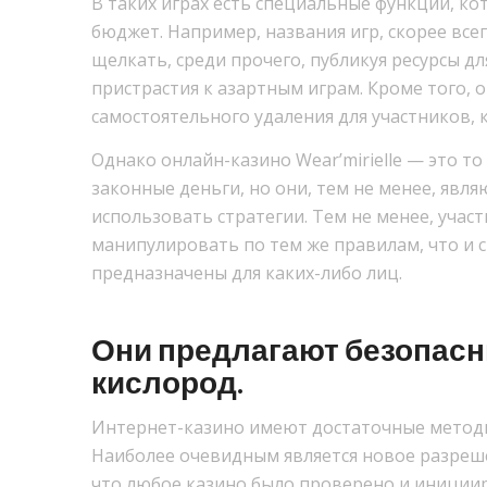
В таких играх есть специальные функции, к
бюджет. Например, названия игр, скорее все
щелкать, среди прочего, публикуя ресурсы 
пристрастия к азартным играм. Кроме того,
самостоятельного удаления для участников, 
Однако онлайн-казино Wear’mirielle — это то
законные деньги, но они, тем не менее, явл
использовать стратегии. Тем не менее, учас
манипулировать по тем же правилам, что и 
предназначены для каких-либо лиц.
Они предлагают безопасн
кислород.
Интернет-казино имеют достаточные методы 
Наиболее очевидным является новое разреше
что любое казино было проверено и инициир