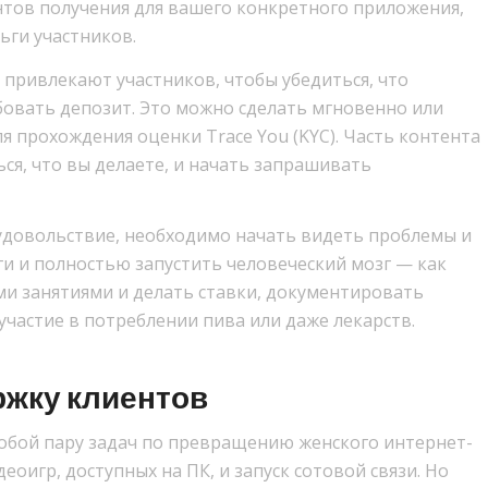
нтов получения для вашего конкретного приложения,
ьги участников.
 привлекают участников, чтобы убедиться, что
бовать депозит. Это можно сделать мгновенно или
я прохождения оценки Trace You (KYC). Часть контента
ся, что вы делаете, и начать запрашивать
 удовольствие, необходимо начать видеть проблемы и
ги и полностью запустить человеческий мозг — как
ими занятиями и делать ставки, документировать
частие в потреблении пива или даже лекарств.
ржку клиентов
обой пару задач по превращению женского интернет-
еоигр, доступных на ПК, и запуск сотовой связи. Но