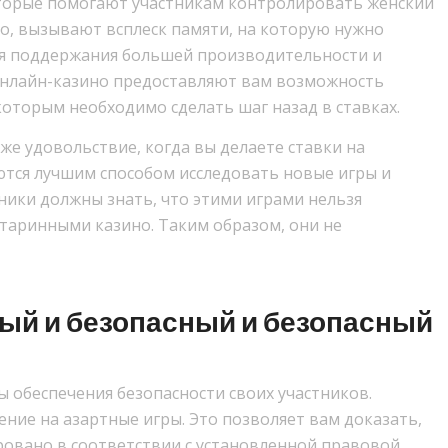
оторые помогают участникам контролировать женский
го, вызывают всплеск памяти, на которую нужно
для поддержания большей производительности и
 онлайн-казино предоставляют вам возможность
которым необходимо сделать шаг назад в ставках.
 же удовольствие, когда вы делаете ставки на
яются лучшим способом исследовать новые игры и
тники должны знать, что этими играми нельзя
старинными казино. Таким образом, они не
ый и безопасный и безопасный
обеспечения безопасности своих участников.
ние на азартные игры. Это позволяет вам доказать,
овано в соответствии с установленной правовой