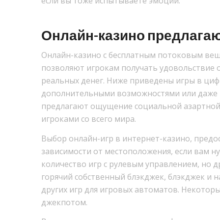
если вы тоже испытываете эмоции.
Онлайн-казино предлагаю
Онлайн-казино с бесплатным потоковым вещ
позволяют игрокам получать удовольствие от
реальных денег. Ниже приведены игры в ци
дополнительными возможностями или даже р
предлагают ощущение социальной азартной 
игроками со всего мира.
Выбор онлайн-игр в интернет-казино, предо
зависимости от местоположения, если вам н
количество игр с рулевым управлением, но д
горячий собственный блэкджек, блэкджек и н
других игр для игровых автоматов. Некотор
джекпотом.