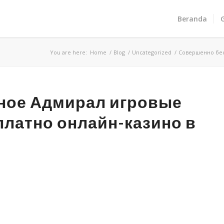
Beranda
You are here:
Home
/
Blog
/
Uncategorized
/
Совершенно бес
ное Адмирал игровые
платно онлайн-казино в