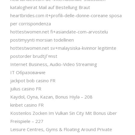
katalogheirat Mail auf Bestellung Braut
heartbrides.com it+profili-delle-donne-coreane sposa
per corrispondenza
hottestwomen.net fi+asiandate-com-arvostelu
postimyynti morsian todellinen
hottestwomen.net sv+malaysiska-kvinnor legitimte
postorder brudtjГ¤nst
Internet Business, Audio-Video Streaming
IT Образование
jackpot bob casino FR
julius casino FR
Kaydol, Oyna, Kazan, Bonus Hiylə – 208
kinbet casino FR
Kostenlos Zocken Im Vulkan Sin City Mit Bonus über
Freispiele – 227
Leisure Centres, Gyms & Floating Around Private