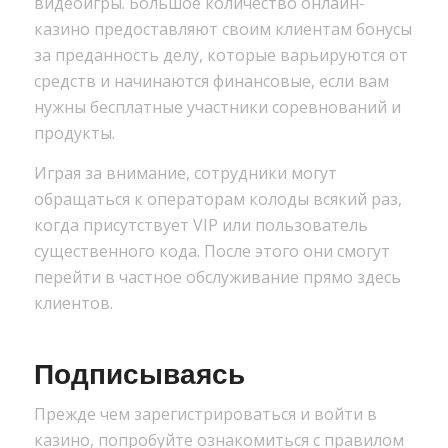
видеоигры.
Большое количество онлайн-
казино предоставляют своим клиентам бонусы
за преданность делу, которые варьируются от
средств и начинаются финансовые, если вам
нужны бесплатные участники соревнований и
продукты.
Играя за внимание, сотрудники могут
обращаться к операторам колоды всякий раз,
когда присутствует VIP или пользователь
существенного кода. После этого они смогут
перейти в частное обслуживание прямо здесь
клиентов.
Подписываясь
Прежде чем зарегистрироваться и войти в
казино, попробуйте ознакомиться с правилом