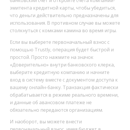
банковский счет и откройте счета компании-
эмитента кредитной карты, чтобы убедиться,
что деньги действительно предназначены для
использования. В противном случае вы можете
столкнуться с комками камина во время игры.
Если вы выберете первоначальный взнос с
помощью Trustly, операция будет быстрой и
простой. Просто нажмите на значок
«Доверительно» внутри банковского клерка,
выберите кредитную компанию и начните
вход в систему вместе с документом доступа к
вашему онлайн-банку. Транзакция фактически
обрабатывается в режиме реального времени,
и данные об авансовом платеже не
обязательно передаются организациям.
И наоборот, вы можете внести
первоначальный взнос, имея бюджет в