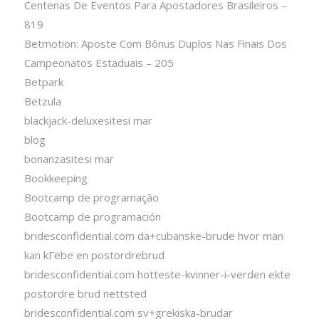
Centenas De Eventos Para Apostadores Brasileiros –
819
Betmotion: Aposte Com Bônus Duplos Nas Finais Dos
Campeonatos Estaduais – 205
Betpark
Betzula
blackjack-deluxesitesi mar
blog
bonanzasitesi mar
Bookkeeping
Bootcamp de programação
Bootcamp de programación
bridesconfidential.com da+cubanske-brude hvor man
kan kГёbe en postordrebrud
bridesconfidential.com hotteste-kvinner-i-verden ekte
postordre brud nettsted
bridesconfidential.com sv+grekiska-brudar