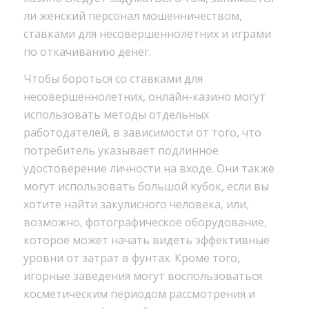
ли женский персонал мошенничеством,
ставками для несовершеннолетних и играми
по откачиванию денег.
Чтобы бороться со ставками для
несовершеннолетних, онлайн-казино могут
использовать методы отдельных
работодателей, в зависимости от того, что
потребитель указывает подлинное
удостоверение личности на входе. Они также
могут использовать большой кубок, если вы
хотите найти закулисного человека, или,
возможно, фотографическое оборудование,
которое может начать видеть эффективные
уровни от затрат в фунтах. Кроме того,
игорные заведения могут воспользоваться
косметическим периодом рассмотрения и