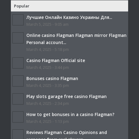
Popular
Лучшие Онлайн Казино Украины Для...
March 5, 2025 - 9:05 am
Online casino Flagman Flagman mirror Flagman
Personal account...
March 4, 2025 - 5:18 pm
Casino Flagman Official site
March 4, 2025 - 3:44 pm
Bonuses casino Flagman
March 4, 2025 - 3:35 pm
Play slots garage free casino Flagman
March 4, 2025 - 2:34 pm
How to get bonuses in a casino Flagman?
March 4, 2025 - 1:13 pm
Reviews Flagman Casino Opinions and