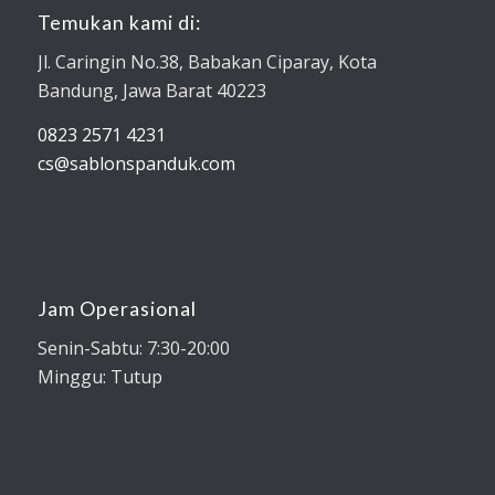
Temukan kami di:
Jl. Caringin No.38, Babakan Ciparay, Kota
Bandung, Jawa Barat 40223
0823 2571 4231
cs@sablonspanduk.com
Jam Operasional
Senin-Sabtu: 7:30-20:00
Minggu: Tutup