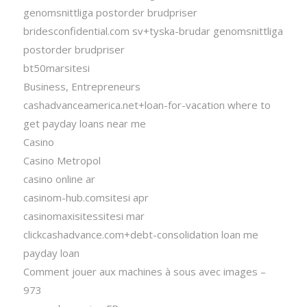
genomsnittliga postorder brudpriser
bridesconfidential.com sv+tyska-brudar genomsnittliga
postorder brudpriser
bt50marsitesi
Business, Entrepreneurs
cashadvanceamerica.net+loan-for-vacation where to
get payday loans near me
Casino
Casino Metropol
casino online ar
casinom-hub.comsitesi apr
casinomaxisitessitesi mar
clickcashadvance.com+debt-consolidation loan me
payday loan
Comment jouer aux machines à sous avec images –
973