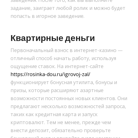
задание, заиграет любой ролик и можно будет
попасть в игорное заведение.
Квартирные деньги
Первоначальный взнос в интернет-казино —
отличный способ начать работу, используя
ощущение ставок. На интернет-сайте
https://rosinka-dou.ru/igrovoj-zal/
функционирует бонусная утилита, бонусы и
призы, которые расширяют азартные
возможности постоянных новых клиентов. Они
предлагают несколько возможностей запроса,
таких как кредитная карта и запуск
криптовалют. Тем не менее, прежде чем
внести депозит, обязательно проверьте