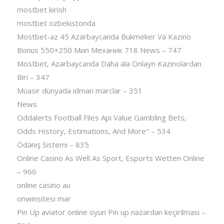
mostbet kirish
mostbet ozbekistonda
Mostbet-az 45 Azərbaycanda Bukmeker Və Kazino
Bonus 550+250 Мип Механик 718 News – 747
Mostbet, Azərbaycanda Daha əla Onlayn Kazinolardan
Biri – 347
Müasir dünyada idman mərclər – 351
News
Oddalerts Football Files Api Value Gambling Bets,
Odds History, Estimations, And More" – 534
Ödəniş Sistemi – 835
Online Casino As Well As Sport, Esports Wetten Online
– 966
online casino au
onwinsitesi mar
Pin Up aviator️ online oyun Pin up nəzərdən keçirilməsi –