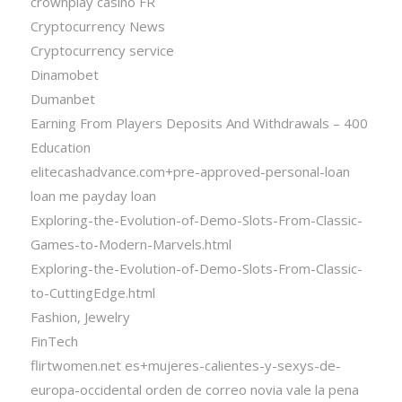
crownplay casino FR
Cryptocurrency News
Cryptocurrency service
Dinamobet
Dumanbet
Earning From Players Deposits And Withdrawals – 400
Education
elitecashadvance.com+pre-approved-personal-loan
loan me payday loan
Exploring-the-Evolution-of-Demo-Slots-From-Classic-
Games-to-Modern-Marvels.html
Exploring-the-Evolution-of-Demo-Slots-From-Classic-
to-CuttingEdge.html
Fashion, Jewelry
FinTech
flirtwomen.net es+mujeres-calientes-y-sexys-de-
europa-occidental orden de correo novia vale la pena