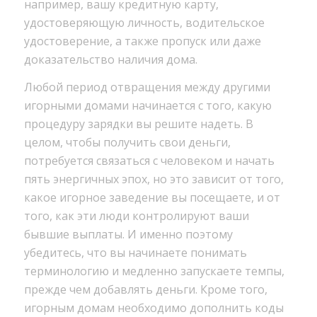
например, вашу кредитную карту,
удостоверяющую личность, водительское
удостоверение, а также пропуск или даже
доказательство наличия дома.
Любой период отвращения между другими
игорными домами начинается с того, какую
процедуру зарядки вы решите надеть. В
целом, чтобы получить свои деньги,
потребуется связаться с человеком и начать
пять энергичных эпох, но это зависит от того,
какое игорное заведение вы посещаете, и от
того, как эти люди контролируют ваши
бывшие выплаты. И именно поэтому
убедитесь, что вы начинаете понимать
терминологию и медленно запускаете темпы,
прежде чем добавлять деньги. Кроме того,
игорным домам необходимо дополнить коды