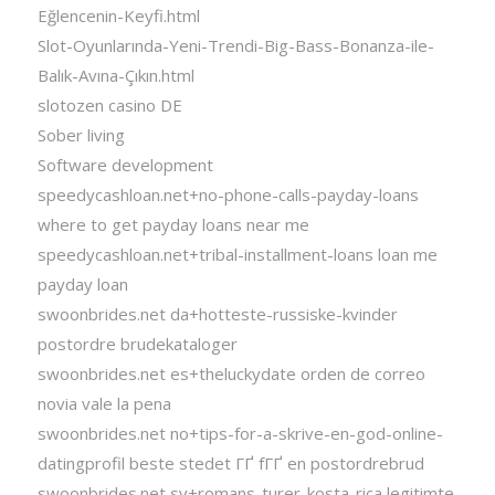
Eğlencenin-Keyfi.html
Slot-Oyunlarında-Yeni-Trendi-Big-Bass-Bonanza-ile-
Balık-Avına-Çıkın.html
slotozen casino DE
Sober living
Software development
speedycashloan.net+no-phone-calls-payday-loans
where to get payday loans near me
speedycashloan.net+tribal-installment-loans loan me
payday loan
swoonbrides.net da+hotteste-russiske-kvinder
postordre brudekataloger
swoonbrides.net es+theluckydate orden de correo
novia vale la pena
swoonbrides.net no+tips-for-a-skrive-en-god-online-
datingprofil beste stedet ГҐ fГҐ en postordrebrud
swoonbrides.net sv+romans-turer-kosta-rica legitimte