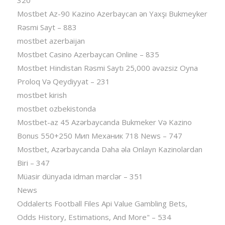
Mostbet Az-90 Kazino Azerbaycan ən Yaxşı Bukmeyker
Rəsmi Sayt – 883
mostbet azerbaijan
Mostbet Casino Azerbaycan Online – 835
Mostbet Hindistan Rəsmi Saytı 25,000 əvəzsiz Oyna
Proloq Və Qeydiyyat – 231
mostbet kirish
mostbet ozbekistonda
Mostbet-az 45 Azərbaycanda Bukmeker Və Kazino
Bonus 550+250 Мип Механик 718 News – 747
Mostbet, Azərbaycanda Daha əla Onlayn Kazinolardan
Biri – 347
Müasir dünyada idman mərclər – 351
News
Oddalerts Football Files Api Value Gambling Bets,
Odds History, Estimations, And More" – 534