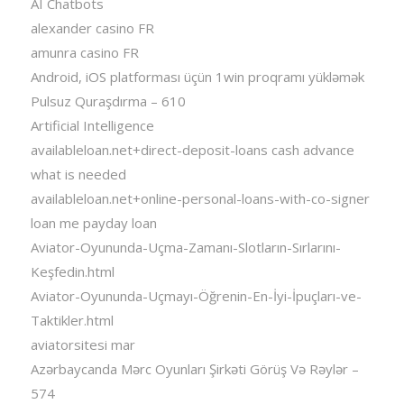
AI Chatbots
alexander casino FR
amunra casino FR
Android, iOS platforması üçün 1win proqramı yükləmək
Pulsuz Quraşdırma – 610
Artificial Intelligence
availableloan.net+direct-deposit-loans cash advance
what is needed
availableloan.net+online-personal-loans-with-co-signer
loan me payday loan
Aviator-Oyununda-Uçma-Zamanı-Slotların-Sırlarını-
Keşfedin.html
Aviator-Oyununda-Uçmayı-Öğrenin-En-İyi-İpuçları-ve-
Taktikler.html
aviatorsitesi mar
Azərbaycanda Mərc Oyunları Şirkəti Görüş Və Rəylər –
574