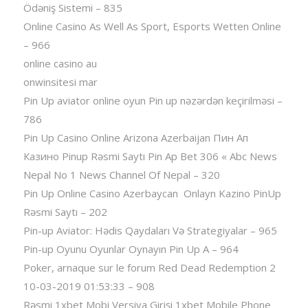
Ödəniş Sistemi – 835
Online Casino As Well As Sport, Esports Wetten Online
– 966
online casino au
onwinsitesi mar
Pin Up aviator️ online oyun Pin up nəzərdən keçirilməsi –
786
Pin Up Casino Online Arizona Azerbaijan Пин Ап
Казино Pinup Rəsmi Saytı Pin Ap Bet 306 « Abc News
Nepal No 1 News Channel Of Nepal – 320
Pin Up Online Casino Azerbaycan ️ Onlayn Kazino PinUp
Rəsmi Saytı – 202
Pin-up Aviator: Hədis Qaydaları Və Strategiyalar – 965
Pin-up Oyunu Oyunlar Oynayın Pin Up A – 964
Poker, arnaque sur le forum Red Dead Redemption 2
10-03-2019 01:53:33 – 908
Rəsmi 1xbet Mobi Versiya Girişi 1xbet Mobile Phone