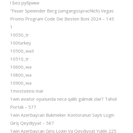
! Без рубрики
"Feuer Speiender Berg (umgangssprachlich) Vegas
Promo Program Code Die Besten Boni 2024 – 145
1
10050_tr
100turkey
10500_wa3
10510_tr
10600_wa
10800_wa
10900_wa
1mostsitesi mar
1win aviator oyununda necə qalib gəlmək olar? Təhsil
Portalı – 577
1win Azerbaycan Bukmeker Kontorunun Saytı Login
Giriş Qeydiyyat – 567
1win Azerbaycan Giriş Login Və Qeydiyyat Yukle 225