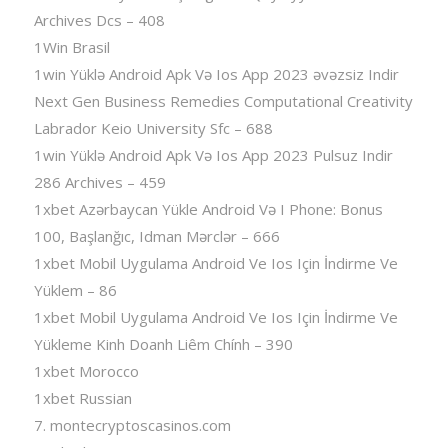
Archives Dcs – 408
1Win Brasil
1win Yüklə Android Apk Və Ios App 2023 əvəzsiz Indir
Next Gen Business Remedies Computational Creativity
Labrador Keio University Sfc – 688
1win Yüklə Android Apk Və Ios App 2023 Pulsuz Indir
286 Archives – 459
1xbet Azərbaycan Yükle Android Və I Phone: Bonus
100, Başlanğıc, Idman Mərclər – 666
1xbet Mobil Uygulama Android Ve Ios Için İndirme Ve
Yüklem – 86
1xbet Mobil Uygulama Android Ve Ios Için İndirme Ve
Yükleme Kinh Doanh Liêm Chính – 390
1xbet Morocco
1xbet Russian
7. montecryptoscasinos.com