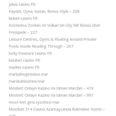
julius casino FR
Kaydol, Oyna, Kazan, Bonus Hiylə – 208
kinbet casino FR
Kostenlos Zocken Im Vulkan Sin City Mit Bonus über
Freispiele – 227
Leisure Centres, Gyms & Floating Around Private
Pools Inside Reading Through – 207
lucky treasure casino FR
lunubet casino FR
madnix casino FR
marbahisgirisitesi mar
marsbahissitesi mar
Mosbet: Onlayn Kazino Və Idman Mərcləri – 479
Mosbet: Onlayn Kazino Və Idman Mərcləri – 997
most-bet-giris.xyzsitesi mar
Mostbet 314 Casino Azərbaycanda Bukmeker Konto –
320