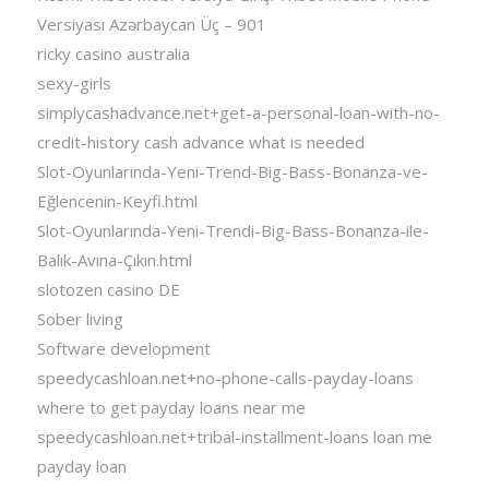
Versiyası Azərbaycan Üç – 901
ricky casino australia
sexy-girls
simplycashadvance.net+get-a-personal-loan-with-no-
credit-history cash advance what is needed
Slot-Oyunlarında-Yeni-Trend-Big-Bass-Bonanza-ve-
Eğlencenin-Keyfi.html
Slot-Oyunlarında-Yeni-Trendi-Big-Bass-Bonanza-ile-
Balık-Avına-Çıkın.html
slotozen casino DE
Sober living
Software development
speedycashloan.net+no-phone-calls-payday-loans
where to get payday loans near me
speedycashloan.net+tribal-installment-loans loan me
payday loan