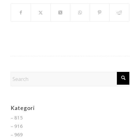
Kategori
– 815
– 916
– 969