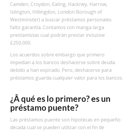
Camden, Croydon, Ealing, Hackney, Harrow,
Islington, Hillingdon, London Borough of
Westminster) a buscar préstamos personales
falto garantía. Contamos con manga larga
prestamistas cual podrán prestar inclusive
£250,000.
Los acuerdos sobre embargo que primero
impedían a los bancos deshacerse sobre deuda
debido a han expirado.
Pero, deshacerse para
préstamos guarda cualquier valor para los bancos.
¿Â qué es lo primero? es un
préstamo puente?
Las préstamos puente son hipotecas en pequeño
década cual se pueden utilizar con el fin de