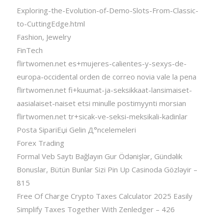
Exploring-the-Evolution-of-Demo-Slots-From-Classic-
to-CuttingEdge.html
Fashion, Jewelry
FinTech
flirtwomen.net es+mujeres-calientes-y-sexys-de-
europa-occidental orden de correo novia vale la pena
flirtwomen.net fi+kuumat-ja-seksikkaat-lansimaiset-
aasialaiset-naiset etsi minulle postimyynti morsian
flirtwomen.net tr+sicak-ve-seksi-meksikali-kadinlar
Posta SipariЕџi Gelin Д°ncelemeleri
Forex Trading
Formal Veb Saytı Bağlayın️ Gur Ödənişlər, Gündəlik
Bonuslar, Bütün Bunlar Sizi Pin Up Casinoda Gözləyir –
815
Free Of Charge Crypto Taxes Calculator 2025 Easily
Simplify Taxes Together With Zenledger – 426