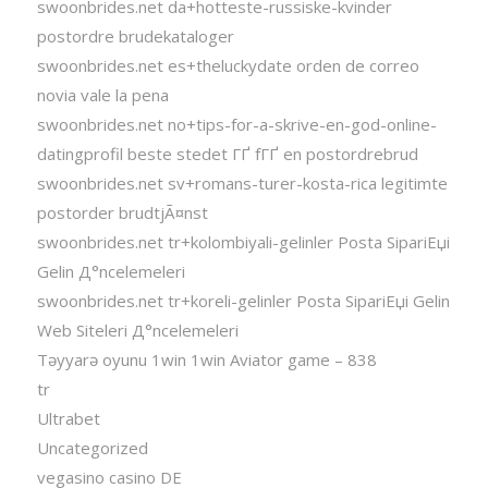
swoonbrides.net da+hotteste-russiske-kvinder
postordre brudekataloger
swoonbrides.net es+theluckydate orden de correo
novia vale la pena
swoonbrides.net no+tips-for-a-skrive-en-god-online-
datingprofil beste stedet ГҐ fГҐ en postordrebrud
swoonbrides.net sv+romans-turer-kosta-rica legitimte
postorder brudtjÃ¤nst
swoonbrides.net tr+kolombiyali-gelinler Posta SipariЕџi
Gelin Д°ncelemeleri
swoonbrides.net tr+koreli-gelinler Posta SipariЕџi Gelin
Web Siteleri Д°ncelemeleri
Təyyarə oyunu 1win 1win Aviator game – 838
tr
Ultrabet
Uncategorized
vegasino casino DE