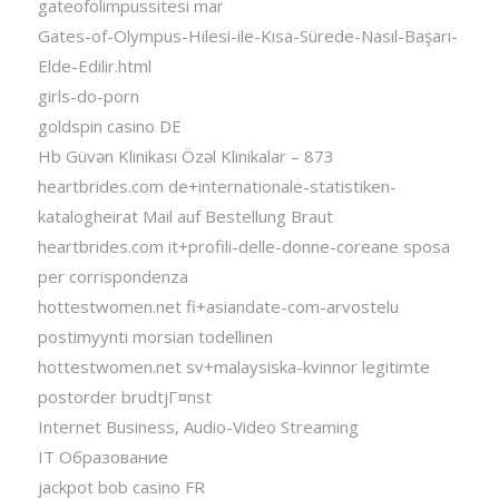
gateofolimpussitesi mar
Gates-of-Olympus-Hilesi-ile-Kısa-Sürede-Nasıl-Başarı-
Elde-Edilir.html
girls-do-porn
goldspin casino DE
Hb Güvən Klinikası Özəl Klinikalar – 873
heartbrides.com de+internationale-statistiken-
katalogheirat Mail auf Bestellung Braut
heartbrides.com it+profili-delle-donne-coreane sposa
per corrispondenza
hottestwomen.net fi+asiandate-com-arvostelu
postimyynti morsian todellinen
hottestwomen.net sv+malaysiska-kvinnor legitimte
postorder brudtjГ¤nst
Internet Business, Audio-Video Streaming
IT Образование
jackpot bob casino FR