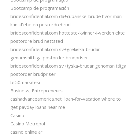
Bootcamp de programación
bridesconfidential.com da+cubanske-brude hvor man
kan kГёbe en postordrebrud
bridesconfidential.com hotteste-kvinner-i-verden ekte
postordre brud nettsted
bridesconfidential.com sv+grekiska-brudar
genomsnittliga postorder brudpriser
bridesconfidential.com sv+tyska-brudar genomsnittliga
postorder brudpriser
bt50marsitesi
Business, Entrepreneurs
cashadvanceamerica.net+loan-for-vacation where to
get payday loans near me
Casino
Casino Metropol
casino online ar