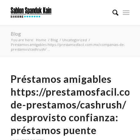
Blog
You are here:
Home
/
Blog
/
Uncategorized
/
Préstamos amigables https://prestamosfacil.com.mx/companias-de-
prestamos/cashrush/ ...
Préstamos amigables
https://prestamosfacil.co
de-prestamos/cashrush/
desprovisto confianza:
préstamos puente