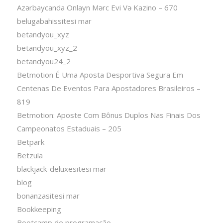
Azərbaycanda Onlayn Mərc Evi Və Kazino – 670
belugabahissitesi mar
betandyou_xyz
betandyou_xyz_2
betandyou24_2
Betmotion É Uma Aposta Desportiva Segura Em
Centenas De Eventos Para Apostadores Brasileiros –
819
Betmotion: Aposte Com Bônus Duplos Nas Finais Dos
Campeonatos Estaduais – 205
Betpark
Betzula
blackjack-deluxesitesi mar
blog
bonanzasitesi mar
Bookkeeping
Bootcamp de programação