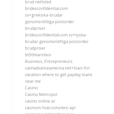
brud nettsted
bridesconfidential.com
sv+grekiska-brudar
genomsnittliga postorder
brudpriser
bridesconfidential.com sv+tyska-
brudar genomsnittliga postorder
brudpriser
bt50marsitesi
Business, Entrepreneurs
cashadvanceamerica.net+loan-for-
vacation where to get payday loans
near me
Casino
Casino Metropol
casino online ar
casinom-hub.comsitesi apr