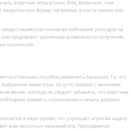
ачать азартные игры в кино. Или, возможно, они
 закругленную форму, например, в кости казино или
предоставляя участникам во избежание расходов на
, они предлагают различные возможности получения,
ных кошельков.
яется отличным способом увеличить банкролл. То, что
выбранные вами игры, по сути, связано с желанием
 не менее, никогда не следует забывать, что азартные
необходимо выявить ограничения и начать разумно
епозитов в евро-рублях, что упрощает игрокам задачу
авят вам несколько названий игр, Программное