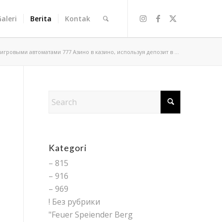
Galeri
Berita
Kontak
гровыми автоматами 777 Азино в казино, используя депозит в ...
Kategori
– 815
– 916
– 969
! Без рубрики
"Feuer Speiender Berg