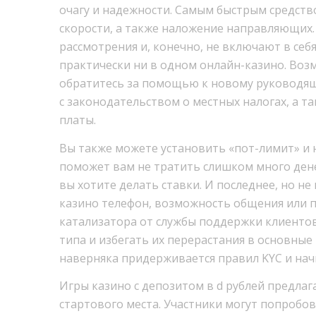
очагу и надежности. Самым быстрым средст
скорости, а также наложение направляющих.
рассмотрения и, конечно, не включают в себя
практически ни в одном онлайн-казино. Возм
обратитесь за помощью к новому руководящ
с законодательством о местных налогах, а 
платы.
Вы также можете установить «пот-лимит» и 
поможет вам не тратить слишком много дене
вы хотите делать ставки. И последнее, но не 
казино телефон, возможность общения или 
катализатора от службы поддержки клиенто
типа и избегать их перерастания в основные
наверняка придерживается правил KYC и нач
Игры казино с депозитом в d рублей предла
стартового места. Участники могут попробов