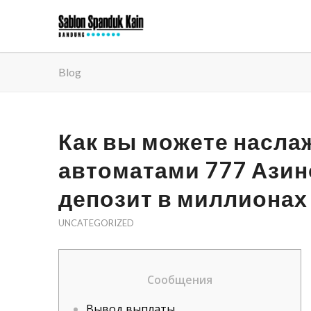
Blog
Как вы можете насла
автоматами 777 Азино
депозит в миллионах
UNCATEGORIZED
Сообщения
Вывод выплаты