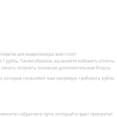
томатах для видеопокера, вам стоит
 1 рубль.
Таким образом, вы можете избежать оплаты
 начать получать основные дополнительные бонусы.
и, которые позволяют вам напрямую требовать рубли,
 начните с обратного пути, который отдает приоритет