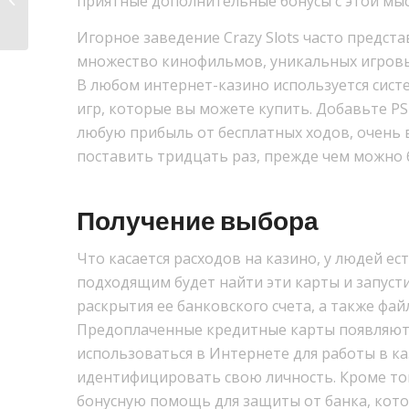
приятные дополнительные бонусы с этой мы
Игорное заведение Crazy Slots часто предст
множество кинофильмов, уникальных игровых
В любом интернет-казино используется систе
игр, которые вы можете купить. Добавьте PS2
любую прибыль от бесплатных ходов, очень
поставить тридцать раз, прежде чем можно 
Получение выбора
Что касается расходов на казино, у людей е
подходящим будет найти эти карты и запуст
раскрытия ее банковского счета, а также ф
Предоплаченные кредитные карты появляют
использоваться в Интернете для работы в к
идентифицировать свою личность. Кроме то
бонусную помощь для защиты от банка, кото