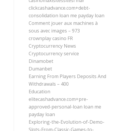
casinomaxisitessitesi mar
clickcashadvance.com+debt-
consolidation loan me payday loan
Comment jouer aux machines à
sous avec images – 973
crownplay casino FR
Cryptocurrency News
Cryptocurrency service
Dinamobet
Dumanbet
Earning From Players Deposits And
Withdrawals – 400
Education
elitecashadvance.com+pre-
approved-personal-loan loan me
payday loan
Exploring-the-Evolution-of-Demo-
Slots-From-Classic-Games-to-