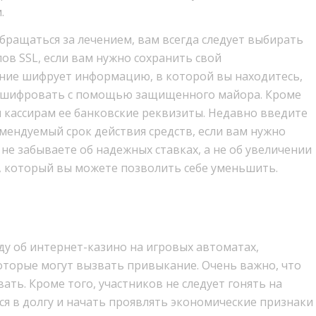
.
бращаться за лечением, вам всегда следует выбирать
ов SSL, если вам нужно сохранить свой
ние шифрует информацию, в которой вы находитесь,
асшифровать с помощью защищенного майора. Кроме
 кассирам ее банковские реквизиты. Недавно введите
ендуемый срок действия средств, если вам нужно
 не забываете об надежных ставках, а не об увеличении
, который вы можете позволить себе уменьшить.
ду об интернет-казино на игровых автоматах,
которые могут вызвать привыкание. Очень важно, что
ать. Кроме того, участников не следует гонять на
ся в долгу и начать проявлять экономические признаки