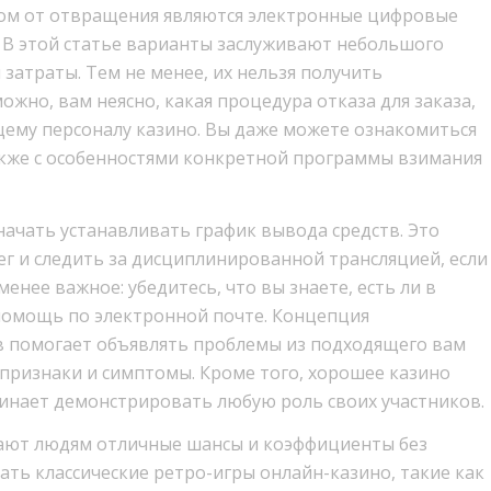
вом от отвращения являются электронные цифровые
 В этой статье варианты заслуживают небольшого
 затраты. Тем не менее, их нельзя получить
ожно, вам неясно, какая процедура отказа для заказа,
ему персоналу казино. Вы даже можете ознакомиться
также с особенностями конкретной программы взимания
начать устанавливать график вывода средств. Это
г и следить за дисциплинированной трансляцией, если
менее важное: убедитесь, что вы знаете, есть ли в
помощь по электронной почте. Концепция
в помогает объявлять проблемы из подходящего вам
 признаки и симптомы. Кроме того, хорошее казино
инает демонстрировать любую роль своих участников.
гают людям отличные шансы и коэффициенты без
ать классические ретро-игры онлайн-казино, такие как