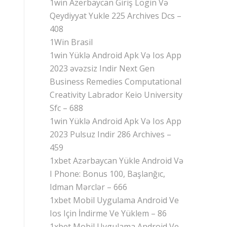
1win Azerbaycan Giriş Login Və
Qeydiyyat Yukle 225 Archives Dcs –
408
1Win Brasil
1win Yüklə Android Apk Və Ios App
2023 əvəzsiz Indir Next Gen
Business Remedies Computational
Creativity Labrador Keio University
Sfc – 688
1win Yüklə Android Apk Və Ios App
2023 Pulsuz Indir 286 Archives –
459
1xbet Azərbaycan Yükle Android Və
I Phone: Bonus 100, Başlanğıc,
Idman Mərclər – 666
1xbet Mobil Uygulama Android Ve
Ios Için İndirme Ve Yüklem – 86
1xbet Mobil Uygulama Android Ve