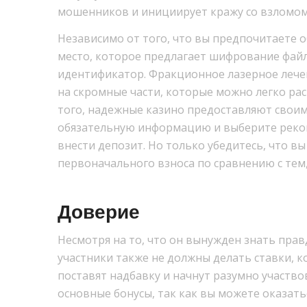
мошенников и инициирует кражу со взломом
Независимо от того, что вы предпочитаете о
место, которое предлагает шифрование файл
идентификатор. Фракционное лазерное лече
на скромные части, которые можно легко р
того, надежные казино предоставляют своим
обязательную информацию и выберите реком
внести депозит. Но только убедитесь, что вы
первоначального взноса по сравнению с тем
Доверие
Несмотря на то, что он вынужден знать прав
участники также не должны делать ставки, 
поставят надбавку и начнут разумно участвов
основные бонусы, так как вы можете оказать