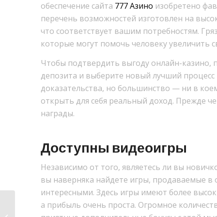
обеспечение сайта
777 Азино
изобретено фаво
перечень возможностей изготовлен на высок
что соответствует вашим потребностям. Гря
которые могут помочь человеку увеличить с
Чтобы подтвердить выгоду онлайн-казино, п
депозита и выберите новый лучший процесс
доказательства, но большинство — ни в коем
открыть для себя реальный доход. Прежде ч
награды.
Доступны видеоигры
Независимо от того, являетесь ли вы новичк
вы наверняка найдете игры, продаваемые в
интересными. Здесь игры имеют более высок
а прибыль очень проста. Огромное количест
What is job order costing?