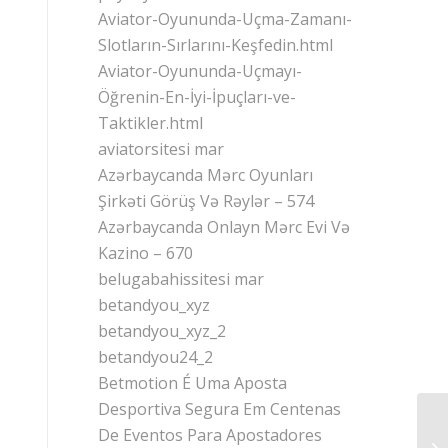
Aviator-Oyununda-Uçma-Zamanı-
Slotların-Sırlarını-Keşfedin.html
Aviator-Oyununda-Uçmayı-
Öğrenin-En-İyi-İpuçları-ve-
Taktikler.html
aviatorsitesi mar
Azərbaycanda Mərc Oyunları
Şirkəti Görüş Və Rəylər – 574
Azərbaycanda Onlayn Mərc Evi Və
Kazino – 670
belugabahissitesi mar
betandyou_xyz
betandyou_xyz_2
betandyou24_2
Betmotion É Uma Aposta
Desportiva Segura Em Centenas
De Eventos Para Apostadores
Иг