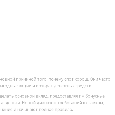
новной причиной того, почему спот хорош. Они часто
выгодные акции и возврат денежных средств.
делать основной вклад, предоставляя им бонусные
ые деньги.
Новый диапазон требований к ставкам,
чение и начинают полное правило.