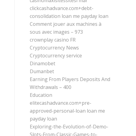
casinomaxisitessitesi mar
clickcashadvance.com+debt-
consolidation loan me payday loan
Comment jouer aux machines à
sous avec images – 973
crownplay casino FR
Cryptocurrency News
Cryptocurrency service
Dinamobet
Dumanbet
Earning From Players Deposits And
Withdrawals – 400
Education
elitecashadvance.com+pre-
approved-personal-loan loan me
payday loan
Exploring-the-Evolution-of-Demo-
Slots-From-Classic-Games-to-