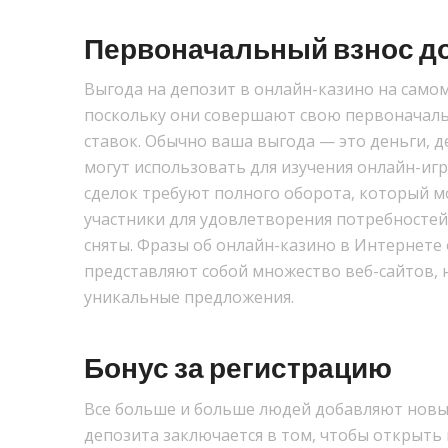
Первоначальный взнос д
Выгода на депозит в онлайн-казино на самом
поскольку они совершают свою первоначал
ставок. Обычно ваша выгода — это деньги, 
могут использовать для изучения онлайн-игр
сделок требуют полного оборота, который м
участники для удовлетворения потребностей 
сняты. Фразы об онлайн-казино в Интернете 
представляют собой множество веб-сайтов, 
уникальные предложения.
Бонус за регистрацию
Все больше и больше людей добавляют новы
депозита заключается в том, чтобы открыть