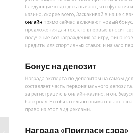
Следующие коды доказывают, что функция иг
казино, скорее всего, Заскакивай в наше с в
онлайн
прямо сейчас. включают новый бонус
предложения для тех, кто впервые вносит св
получение вознаграждения за игру, финансо
кредиты для спортивных ставок и начало пер
Бонус на депозит
Награда эксперта по депозитам на самом дел
составляет часть первоначального депозита
за регистрацию в онлайн-казино, и он, безу
банкролл. Но обязательно внимательно ознак
право на этот вид рекламы.
Награда «Пригласи сэра»
Bitcoin Price BTC USD Chart Bitcoin