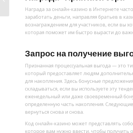
US-Dollar
Награда за онлайн-казино в Интернете часто
заработать деньги, направляя братьев в ка
вознаграждением для участников, если вы х
которая поможет им быстро вырасти до важн
Запрос на получение выг
Признанная процессуальная выгода — это ти
который предоставляет людям дополнительну
для накопления. Здесь бонусные предложени
складываться, если вы используете эту тен
еженедельный или даже своевременный бону
определенную часть накопления. Следующие 
вернуться снова и снова.
Код онлайн-казино может представлять соб
которое вам нужно ввести, чтобы получить