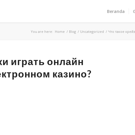
Beranda
You are here:
Home
/
Blog
/
Uncategorized
/
Что такое крей
ки играть онлайн
ектронном казино?