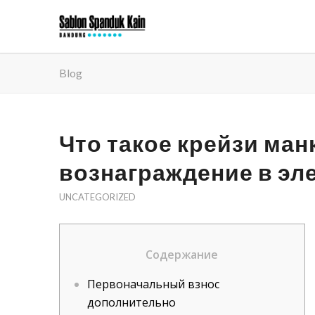
Blog
Что такое крейзи ман
вознаграждение в эл
UNCATEGORIZED
Содержание
Первоначальный взнос
дополнительно