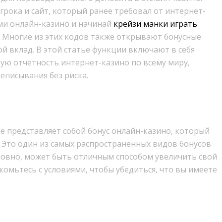
рока и сайт, который ранее требовал от интернет-
ами онлайн-казино и начинай
крейзи манки играть
. Многие из этих кодов также открывают бонусные
ой вклад. В этой статье функции включают в себя
вую отчетность интернет-казино по всему миру,
еписывания без риска.
е представляет собой бонус онлайн-казино, который
. Это один из самых распространенных видов бонусов
словно, может быть отличным способом увеличить свой
омьтесь с условиями, чтобы убедиться, что вы имеете