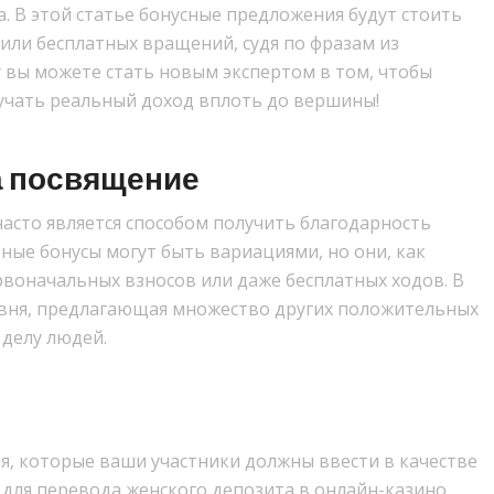
. В этой статье бонусные предложения будут стоить
 или бесплатных вращений, судя по фразам из
 вы можете стать новым экспертом в том, чтобы
лучать реальный доход вплоть до вершины!
а посвящение
асто является способом получить благодарность
ные бонусы могут быть вариациями, но они, как
рвоначальных взносов или даже бесплатных ходов. В
овня, предлагающая множество других положительных
 делу людей.
я, которые ваши участники должны ввести в качестве
 для перевода женского депозита в онлайн-казино.