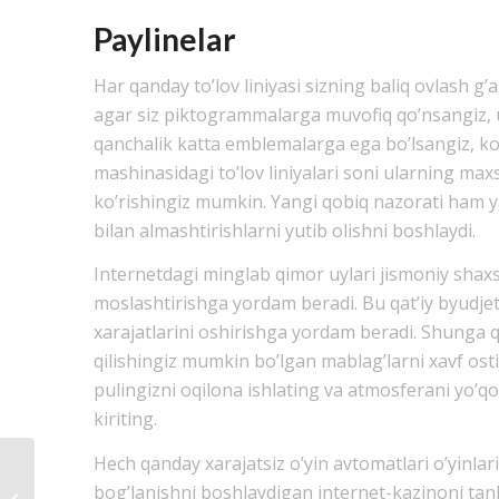
Paylinelar
Har qanday to’lov liniyasi sizning baliq ovlash g’
agar siz piktogrammalarga muvofiq qo’nsangiz, u
qanchalik katta emblemalarga ega bo’lsangiz, kom
mashinasidagi to’lov liniyalari soni ularning maxsu
ko’rishingiz mumkin. Yangi qobiq nazorati ham yan
bilan almashtirishlarni yutib olishni boshlaydi.
Internetdagi minglab qimor uylari jismoniy shaxsla
moslashtirishga yordam beradi. Bu qat’iy byudjet
xarajatlarini oshirishga yordam beradi. Shunga qa
qilishingiz mumkin bo’lgan mablag’larni xavf ost
pulingizni oqilona ishlating va atmosferani yo’q
kiriting.
Hech qanday xarajatsiz o’yin avtomatlari o’yinlar
Happier For Monetary urgent loans
bog’lanishni boshlaydigan internet-kazinoni tanl
no credit check Assessment