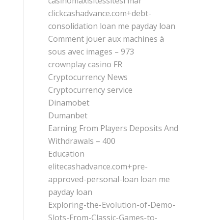
casinomaxisitessitesi mar
clickcashadvance.com+debt-
consolidation loan me payday loan
Comment jouer aux machines à
sous avec images – 973
crownplay casino FR
Cryptocurrency News
Cryptocurrency service
Dinamobet
Dumanbet
Earning From Players Deposits And
Withdrawals – 400
Education
elitecashadvance.com+pre-
approved-personal-loan loan me
payday loan
Exploring-the-Evolution-of-Demo-
Slots-From-Classic-Games-to-