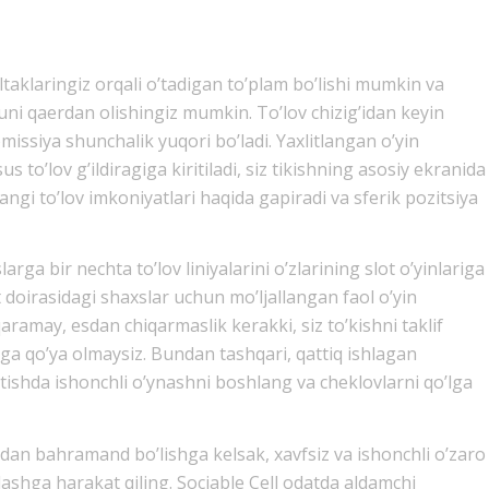
altaklaringiz orqali o’tadigan to’plam bo’lishi mumkin va
ni qaerdan olishingiz mumkin. To’lov chizig’idan keyin
issiya shunchalik yuqori bo’ladi. Yaxlitlangan o’yin
s to’lov g’ildiragiga kiritiladi, siz tikishning asosiy ekranida
gi to’lov imkoniyatlari haqida gapiradi va sferik pozitsiya
rga bir nechta to’lov liniyalarini o’zlarining slot o’yinlariga
 doirasidagi shaxslar uchun mo’ljallangan faol o’yin
ramay, esdan chiqarmaslik kerakki, siz to’kishni taklif
iga qo’ya olmaysiz. Bundan tashqari, qattiq ishlagan
otishda ishonchli o’ynashni boshlang va cheklovlarni qo’lga
idan bahramand bo’lishga kelsak, xavfsiz va ishonchli o’zaro
ashga harakat qiling. Sociable Cell odatda aldamchi