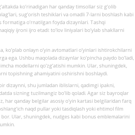
g’altakda ko’rinadigan har qanday timsollar siz g’olib
lag’lari, sug’orish teshiklari va omadli 7-larni boshlash kabi
formatiga o’rnatilgan foyda dizaynlari. Tashqi
aqiqiy ijroni ijro etadi: to’lov liniyalari bo’ylab shakllarni
 ko’plab onlayn o’yin avtomatlari o’yinlari ishtirokchilarni
rga ega. Ushbu maqolada dizaynlar ko’pincha paydo bo’ladi,
shimcha modellarni qo’zg’atishi mumkin. Ular, shuningdek,
rni topishning ahamiyatini oshirishni boshlaydi.
ir dizaynni, shu jumladan iblislarni, qadimgi ipakni,
datda sizning tuzilmangiz bo’lib qoladi. Agar siz bayroqlar
z, har qanday belgilar asosiy o’yin kartasi belgilaridan farq
oshlang’ich naqd pullar yoki tasdiqlash yoki ehtimol film
ari bor. Ular, shuningdek, nudges kabi bonus emblemalarini
mumkin.