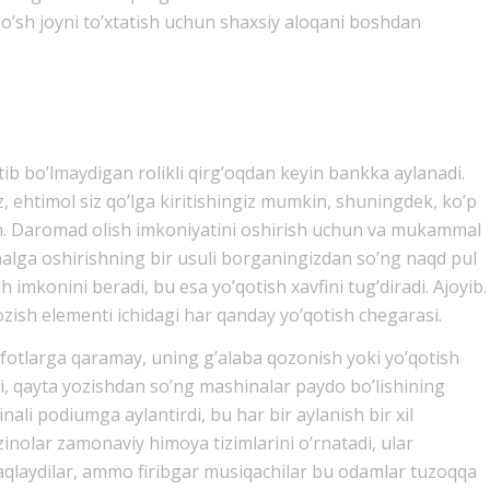
o’sh joyni to’xtatish uchun shaxsiy aloqani boshdan
ytib bo’lmaydigan rolikli qirg’oqdan keyin bankka aylanadi.
, ehtimol siz qo’lga kiritishingiz mumkin, shuningdek, ko’p
in. Daromad olish imkoniyatini oshirish uchun va mukammal
malga oshirishning bir usuli borganingizdan so’ng naqd pul
 imkonini beradi, bu esa yo’qotish xavfini tug’diradi. Ajoyib.
zish elementi ichidagi har qanday yo’qotish chegarasi.
otlarga qaramay, uning g’alaba qozonish yoki yo’qotish
i, qayta yozishdan so’ng mashinalar paydo bo’lishining
inali podiumga aylantirdi, bu har bir aylanish bir xil
inolar zamonaviy himoya tizimlarini o’rnatadi, ular
 saqlaydilar, ammo firibgar musiqachilar bu odamlar tuzoqqa