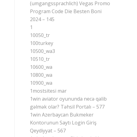
(umgangssprachlich) Vegas Promo
Program Code Die Besten Boni
2024 – 145
1
10050_tr
100turkey
10500_wa3
10510_tr
10600_wa
10800_wa
10900_wa
1mostsitesi mar
1win aviator oyununda necə qalib
gəlmək olar? Təhsil Portalı – 577
1win Azerbaycan Bukmeker
Kontorunun Saytı Login Giriş
Qeydiyyat – 567