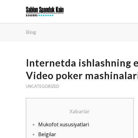
Blog
Internetda ishlashning 
Video poker mashinalar
UNCATEGORIZED
Xabarlar
Mukofot xususiyatlari
Belgilar