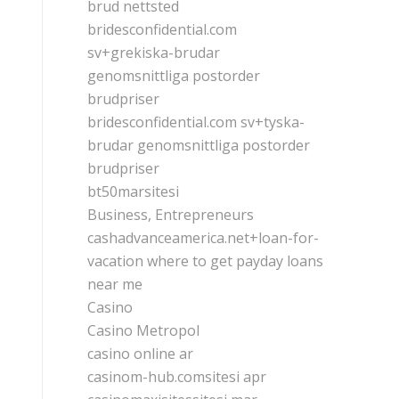
brud nettsted
bridesconfidential.com
sv+grekiska-brudar
genomsnittliga postorder
brudpriser
bridesconfidential.com sv+tyska-
brudar genomsnittliga postorder
brudpriser
bt50marsitesi
Business, Entrepreneurs
cashadvanceamerica.net+loan-for-
vacation where to get payday loans
near me
Casino
Casino Metropol
casino online ar
casinom-hub.comsitesi apr