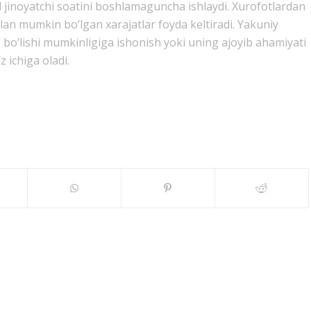
ol jinoyatchi soatini boshlamaguncha ishlaydi. Xurofotlardan
ilan mumkin bo’lgan xarajatlar foyda keltiradi. Yakuniy
” bo’lishi mumkinligiga ishonish yoki uning ajoyib ahamiyati
 ichiga oladi.