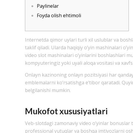
Paylinelar
Foyda olish ehtimoli
Internetda qimor uylari turli xil uslublar va bosh
taklif qiladi. Ularda haqiqiy o’yin mashinalari o’yi
video slot mashinalari o’yinlarini boshlashlari 
kompyuteringiz yoki uyali aloqa vositasi va xavfsi
Onlayn kazinoning onlayn pozitsiyasi har qanday
emblemalarni ko’rsatishga e’tibor qaratadi. Quyid
belgilanishi mumkin.
Mukofot xususiyatlari
Veb-slotdagi zamonaviy video o’yinlar bonuslar t
professional yutuqlar va boshqa imtiyozlarni oshi