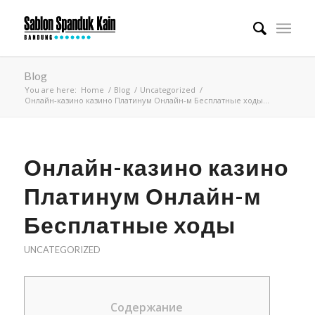
Blog
You are here:
Home
/
Blog
/
Uncategorized
/
Онлайн-казино казино Платинум Онлайн-м Бесплатные ходы...
Онлайн-казино казино
Платинум Онлайн-м
Бесплатные ходы
UNCATEGORIZED
Содержание