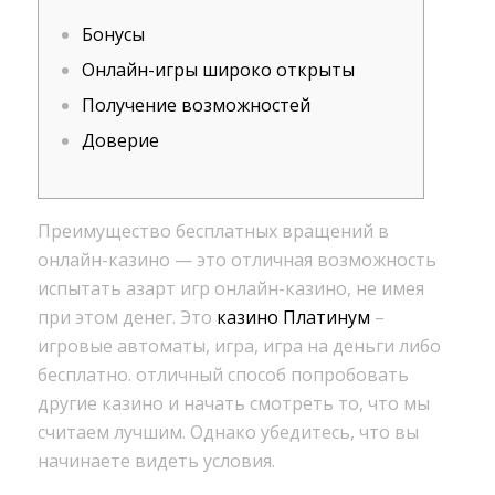
Бонусы
Онлайн-игры широко открыты
Получение возможностей
Доверие
Преимущество бесплатных вращений в
онлайн-казино — это отличная возможность
испытать азарт игр онлайн-казино, не имея
при этом денег. Это
казино Платинум
–
игровые автоматы, игра, игра на деньги либо
бесплатно. отличный способ попробовать
другие казино и начать смотреть то, что мы
считаем лучшим.
Однако убедитесь, что вы
начинаете видеть условия.