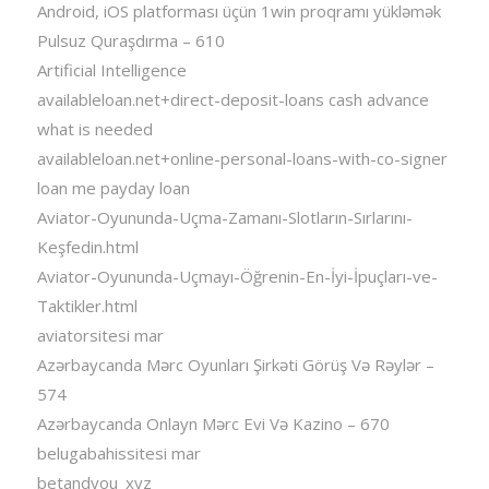
Android, iOS platforması üçün 1win proqramı yükləmək
Pulsuz Quraşdırma – 610
Artificial Intelligence
availableloan.net+direct-deposit-loans cash advance
what is needed
availableloan.net+online-personal-loans-with-co-signer
loan me payday loan
Aviator-Oyununda-Uçma-Zamanı-Slotların-Sırlarını-
Keşfedin.html
Aviator-Oyununda-Uçmayı-Öğrenin-En-İyi-İpuçları-ve-
Taktikler.html
aviatorsitesi mar
Azərbaycanda Mərc Oyunları Şirkəti Görüş Və Rəylər –
574
Azərbaycanda Onlayn Mərc Evi Və Kazino – 670
belugabahissitesi mar
betandyou_xyz