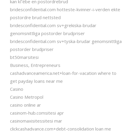
kan kГёbe en postordrebrud
bridesconfidential.com hotteste-kvinner-i-verden ekte
postordre brud nettsted
bridesconfidential.com sv+grekiska-brudar
genomsnittliga postorder brudpriser
bridesconfidential.com sv+tyska-brudar genomsnittliga
postorder brudpriser
bt50marsitesi
Business, Entrepreneurs
cashadvanceamerica.net+loan-for-vacation where to
get payday loans near me
Casino
Casino Metropol
casino online ar
casinom-hub.comsitesi apr
casinomaxisitessitesi mar
clickcashadvance.com+debt-consolidation loan me