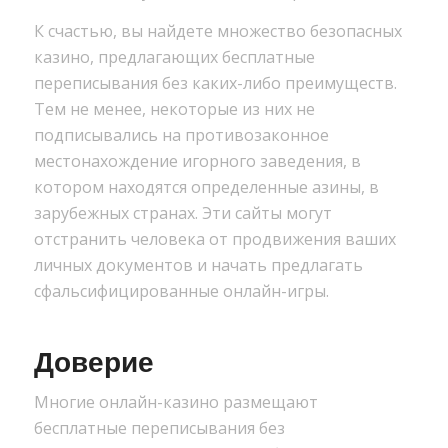
К счастью, вы найдете множество безопасных
казино, предлагающих бесплатные
переписывания без каких-либо преимуществ.
Тем не менее, некоторые из них не
подписывались на противозаконное
местонахождение игорного заведения, в
котором находятся определенные азины, в
зарубежных странах. Эти сайты могут
отстранить человека от продвижения ваших
личных документов и начать предлагать
сфальсифицированные онлайн-игры.
Доверие
Многие онлайн-казино размещают
бесплатные переписывания без