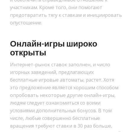
участникам. Кроме того, они помогают
предотвратить тягу к ставкам и инициировать
опустошение.
Онлайн-игры широко
открыты
Интернет-рынок ставок заполнен, и число
игорных заведений, предлагающих
бесплатные игровые автоматы, растет. Хотя
это предложение является хорошим способом
опробовать некоторые другие онлайн-игры,
людям следует ознакомиться со всеми
условиями дополнительных бонусов. В том
числе, любые совершенно бесплатные
вращения требуют ставки в 30 раз больше,