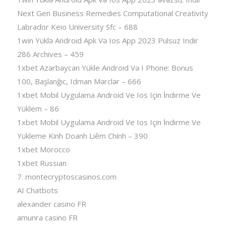
Next Gen Business Remedies Computational Creativity
Labrador Keio University Sfc – 688
1win Yüklə Android Apk Və Ios App 2023 Pulsuz Indir
286 Archives – 459
1xbet Azərbaycan Yükle Android Və I Phone: Bonus
100, Başlanğıc, Idman Mərclər – 666
1xbet Mobil Uygulama Android Ve Ios Için İndirme Ve
Yüklem – 86
1xbet Mobil Uygulama Android Ve Ios Için İndirme Ve
Yükleme Kinh Doanh Liêm Chính – 390
1xbet Morocco
1xbet Russian
7. montecryptoscasinos.com
AI Chatbots
alexander casino FR
amunra casino FR