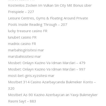
Kostenlos Zocken Im Vulkan Sin City Mit Bonus über
Freispiele – 227
Leisure Centres, Gyms & Floating Around Private
Pools Inside Reading Through – 207
lucky treasure casino FR
lunubet casino FR
madnix casino FR
marbahisgirisitesi mar
marsbahissitesi mar
Mosbet: Onlayn Kazino Və Idman Mərcləri – 479
Mosbet: Onlayn Kazino Və Idman Mərcləri – 997
most-bet-giris.xyzsitesi mar
Mostbet 314 Casino Azərbaycanda Bukmeker Konto –
320
Mostbet Az-90 Kazino Azerbaycan ən Yaxşı Bukmeyker
Rəsmi Sayt – 883