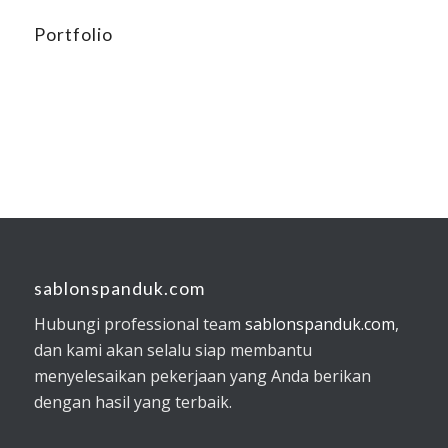
Portfolio
sablonspanduk.com
Hubungi professional team
sablonspanduk.com
,
dan kami akan selalu siap membantu
menyelesaikan pekerjaan yang Anda berikan
dengan hasil yang terbaik.