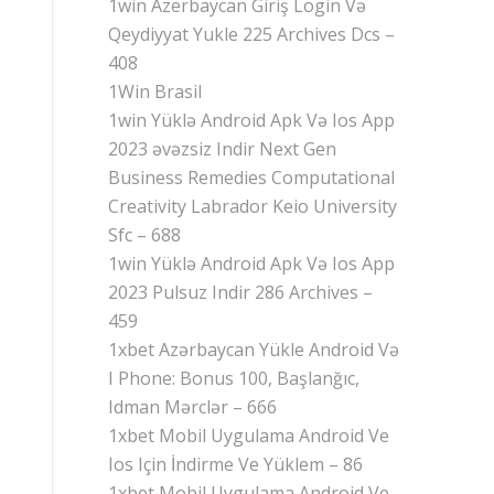
1win Azerbaycan Giriş Login Və
Qeydiyyat Yukle 225 Archives Dcs –
408
1Win Brasil
1win Yüklə Android Apk Və Ios App
2023 əvəzsiz Indir Next Gen
Business Remedies Computational
Creativity Labrador Keio University
Sfc – 688
1win Yüklə Android Apk Və Ios App
2023 Pulsuz Indir 286 Archives –
459
1xbet Azərbaycan Yükle Android Və
I Phone: Bonus 100, Başlanğıc,
Idman Mərclər – 666
1xbet Mobil Uygulama Android Ve
Ios Için İndirme Ve Yüklem – 86
1xbet Mobil Uygulama Android Ve