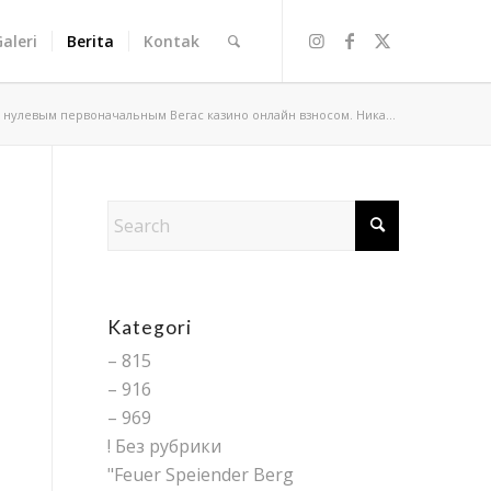
Galeri
Berita
Kontak
 нулевым первоначальным Вегас казино онлайн взносом. Ника...
Kategori
– 815
– 916
– 969
! Без рубрики
"Feuer Speiender Berg