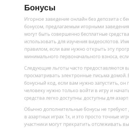
Бонусы
Игорное заведение онлайн без депозита с б
бонусом, предлагаемым игорными заведениям
могут быть совершенно бесплатные средств
использовать для изучения видеослотов. Им
правилом, если вам нужно открыть эту прог
минимального первоначального взноса, если
Следующие льготы часто предоставляются ва
просматривать электронные письма домой. 
бонусный код, если вам нужно запустить, он 
человеку нужно только войти в игру и начат
средства легко доступны. доступны для азарт
Обычно дополнительные бонусы не требуют 
в азартных играх 1x, и это просто точные и
участники могут прекратить отслеживать выг