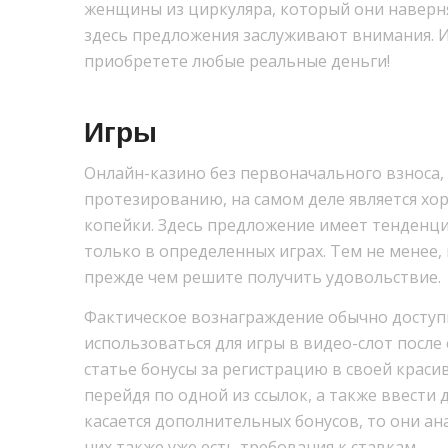
женщины из циркуляра, который они наверня
здесь предложения заслуживают внимания. И
приобретете любые реальные деньги!
Игры
Онлайн-казино без первоначального взноса, 
протезированию, на самом деле является хо
копейки. Здесь предложение имеет тенденци
только в определенных играх. Тем не менее,
прежде чем решите получить удовольствие.
Фактическое вознаграждение обычно доступн
использоваться для игры в видео-слот после
статье бонусы за регистрацию в своей краси
перейдя по одной из ссылок, а также ввести
касается дополнительных бонусов, то они ан
них также уже есть требования к ставкам.