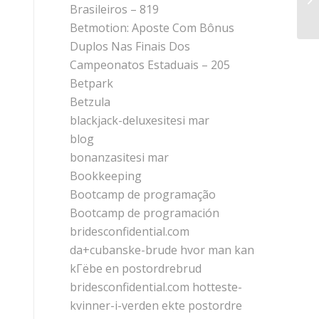
ав
Brasileiros – 819
Betmotion: Aposte Com Bônus
Duplos Nas Finais Dos
Campeonatos Estaduais – 205
Betpark
Betzula
blackjack-deluxesitesi mar
blog
bonanzasitesi mar
Bookkeeping
Bootcamp de programação
Bootcamp de programación
bridesconfidential.com
da+cubanske-brude hvor man kan
kГёbe en postordrebrud
bridesconfidential.com hotteste-
kvinner-i-verden ekte postordre