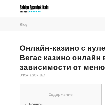
Blog
Онлайн-казино с ну
Вегас казино онлайн 
зависимости от меню
UNCATEGORIZED
Содержание
Бонусы