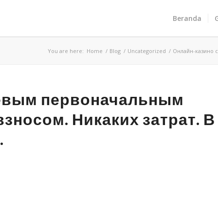
Beranda
You are here:
Home
/
Blog
/
Uncategorized
/
Онлайн-казино с
левым первоначальным
взносом. Никаких затрат. В
.