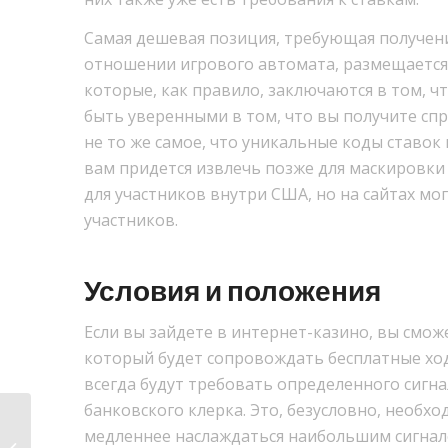
Самая дешевая позиция, требующая получен
отношении игрового автомата, размещается 
которые, как правило, заключаются в том, ч
быть уверенными в том, что вы получите спр
не то же самое, что уникальные коды ставо
вам придется извлечь позже для маскировки
для участников внутри США, но на сайтах мо
участников.
Условия и положения
Если вы зайдете в интернет-казино, вы смо
который будет сопровождать бесплатные ход
всегда будут требовать определенного сигна
банковского клерка. Это, безусловно, необх
медленнее наслаждаться наибольшим сигналом
Как играть в игровые игровые