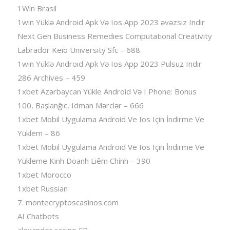
1Win Brasil
1win Yüklə Android Apk Və Ios App 2023 əvəzsiz Indir
Next Gen Business Remedies Computational Creativity
Labrador Keio University Sfc – 688
1win Yüklə Android Apk Və Ios App 2023 Pulsuz Indir
286 Archives – 459
1xbet Azərbaycan Yükle Android Və I Phone: Bonus
100, Başlanğıc, Idman Mərclər – 666
1xbet Mobil Uygulama Android Ve Ios Için İndirme Ve
Yüklem – 86
1xbet Mobil Uygulama Android Ve Ios Için İndirme Ve
Yükleme Kinh Doanh Liêm Chính – 390
1xbet Morocco
1xbet Russian
7. montecryptoscasinos.com
AI Chatbots
alexander casino FR