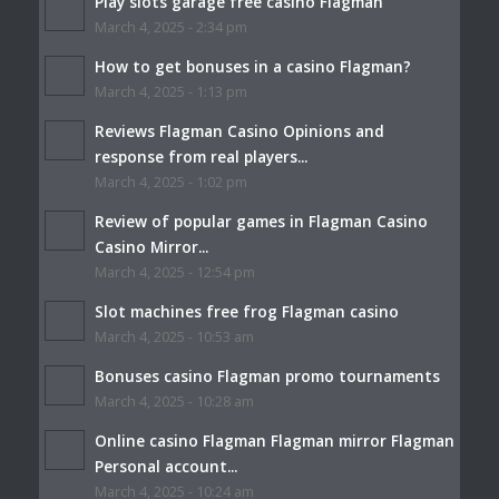
Play slots garage free casino Flagman
March 4, 2025 - 2:34 pm
How to get bonuses in a casino Flagman?
March 4, 2025 - 1:13 pm
Reviews Flagman Casino Opinions and
response from real players...
March 4, 2025 - 1:02 pm
Review of popular games in Flagman Casino
Casino Mirror...
March 4, 2025 - 12:54 pm
Slot machines free frog Flagman casino
March 4, 2025 - 10:53 am
Bonuses casino Flagman promo tournaments
March 4, 2025 - 10:28 am
Online casino Flagman Flagman mirror Flagman
Personal account...
March 4, 2025 - 10:24 am