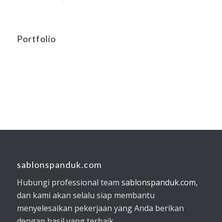
Portfolio
sablonspanduk.com
Hubungi professional team
sablonspanduk.com
,
dan kami akan selalu siap membantu
menyelesaikan pekerjaan yang Anda berikan
dengan hasil yang terbaik.