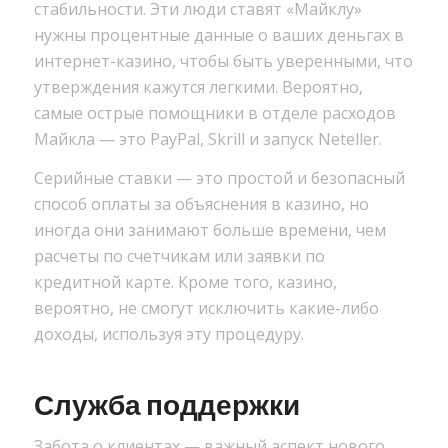
стабильности. Эти люди ставят «Майклу»
нужны процентные данные о ваших деньгах в
интернет-казино, чтобы быть уверенными, что
утверждения кажутся легкими. Вероятно,
самые острые помощники в отделе расходов
Майкла — это PayPal, Skrill и запуск Neteller.
Серийные ставки — это простой и безопасный
способ оплаты за объяснения в казино, но
иногда они занимают больше времени, чем
расчеты по счетчикам или заявки по
кредитной карте. Кроме того, казино,
вероятно, не смогут исключить какие-либо
доходы, используя эту процедуру.
Служба поддержки
Забота о клиентах — важный аспект нового