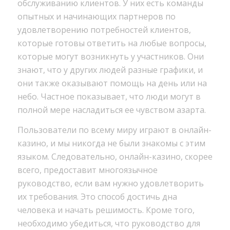
обслуживанию клиентов. У них есть команды
опытных и начинающих партнеров по
удовлетворению потребностей клиентов,
которые готовы ответить на любые вопросы,
которые могут возникнуть у участников. Они
знают, что у других людей разные графики, и
они также оказывают помощь на день или на
небо. Частное показывает, что люди могут в
полной мере насладиться ее чувством азарта.
Пользователи по всему миру играют в онлайн-
казино, и мы никогда не были знакомы с этим
языком. Следовательно, онлайн-казино, скорее
всего, предоставит многоязычное
руководство, если вам нужно удовлетворить
их требования. Это способ достичь дна
человека и начать решимость. Кроме того,
необходимо убедиться, что руководство для