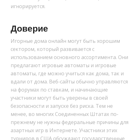
игнорируется.
Доверие
Игорные дома онлайн могут быть хорошим
сектором, который развивается с
использованием основного ассортимента. Они
предлагают игровые автоматы и игровые
автоматы, где можно учиться как дома, так и
вдали от дома. Веб-сайты обычно управляются
на форумах по ставкам, и начинающие
участники могут быть уверены в своей
безопасности и запуске без риска. Тем не
менее, во многих Соединенных Штатах по-
прежнему не нужны федеральные причины для
азартных игр в Интернете. Участники этих
турниров в США обсуждают государственные