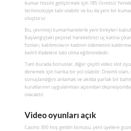
kumar hissini geliştirmek için 185 Ücretsiz Yenide
terminolojiye tabi olabilir ve bu da yeni bir kuma
oluşturur.
Bu, çevrimiçi kumarhanelerle yeni bireyleri kabul
Başlangıçtaki peşinat hareketinizi üç katına çıkar
fonları, katılımcıların kadının ödemesini kaldır
belirli ifadelere tabi olma eğilimindedir.
Tam burada bonuslar, diğer çeşitli video slot oyun
denemek için harika bir yol olabilir. Önemli olan
sonuçlandığını anlamak ve akılda parlak bir bahi
kurallarının uygulanması açısından depresyonda
olacaktır.
Video oyunları açık
Casino 300 hoş geldin bonusu, yeni üyelere güze