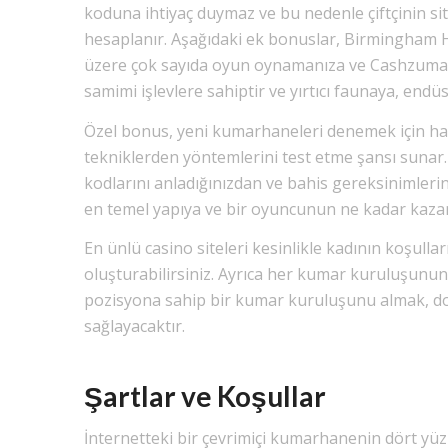
koduna ihtiyaç duymaz ve bu nedenle çiftçinin site
hesaplanır. Aşağıdaki ek bonuslar, Birmingham H
üzere çok sayıda oyun oynamanıza ve Cashzuma’y
samimi işlevlere sahiptir ve yırtıcı faunaya, endüs
Özel bonus, yeni kumarhaneleri denemek için har
tekniklerden yöntemlerini test etme şansı sunar
kodlarını anladığınızdan ve bahis gereksinimleri
en temel yapıya ve bir oyuncunun ne kadar kazanab
En ünlü casino siteleri kesinlikle kadının koşulların
oluşturabilirsiniz. Ayrıca her kumar kuruluşunun 
pozisyona sahip bir kumar kuruluşunu almak, dol
sağlayacaktır.
Şartlar ve Koşullar
İnternetteki bir çevrimiçi kumarhanenin dört yüz