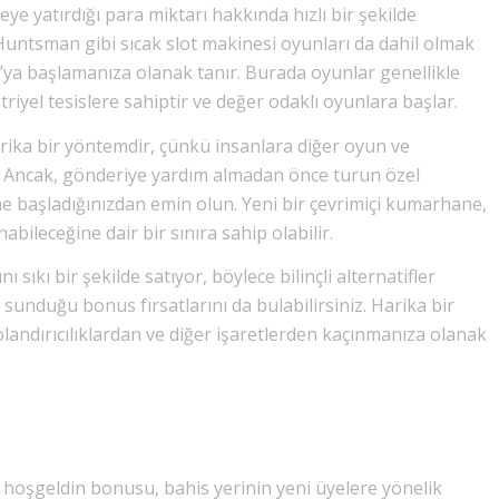
ye yatırdığı para miktarı hakkında hızlı bir şekilde
untsman gibi sıcak slot makinesi oyunları da dahil olmak
a başlamanıza olanak tanır. Burada oyunlar genellikle
triyel tesislere sahiptir ve değer odaklı oyunlara başlar.
ika bir yöntemdir, çünkü insanlara diğer oyun ve
. Ancak, gönderiye yardım almadan önce turun özel
ne başladığınızdan emin olun. Yeni bir çevrimiçi kumarhane,
ileceğine dair bir sınıra sahip olabilir.
ı sıkı bir şekilde satıyor, böylece bilinçli alternatifler
sunduğu bonus fırsatlarını da bulabilirsiniz. Harika bir
andırıcılıklardan ve diğer işaretlerden kaçınmanıza olanak
 hoşgeldin bonusu, bahis yerinin yeni üyelere yönelik