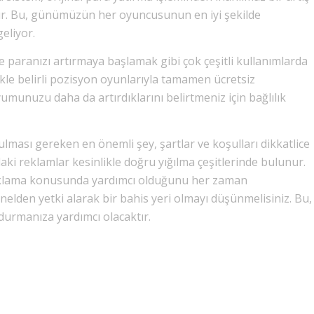
ır. Bu, günümüzün her oyuncusunun en iyi şekilde
eliyor.
paranızı artırmaya başlamak gibi çok çeşitli kullanımlarda
ikle belirli pozisyon oyunlarıyla tamamen ücretsiz
umunuzu daha da artırdıklarını belirtmeniz için bağlılık
tulması gereken en önemli şey, şartlar ve koşulları dikkatlice
ki reklamlar kesinlikle doğru yığılma çeşitlerinde bulunur.
 açıklama konusunda yardımcı olduğunu her zaman
onelden yetki alarak bir bahis yeri olmayı düşünmelisiniz. Bu,
durmanıza yardımcı olacaktır.