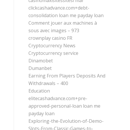
casinomaxisitessitesi mar
clickcashadvance.com+debt-
consolidation loan me payday loan
Comment jouer aux machines à
sous avec images – 973
crownplay casino FR
Cryptocurrency News
Cryptocurrency service
Dinamobet
Dumanbet
Earning From Players Deposits And
Withdrawals – 400
Education
elitecashadvance.com+pre-
approved-personal-loan loan me
payday loan
Exploring-the-Evolution-of-Demo-
Slots-From-Classic-Games-to-