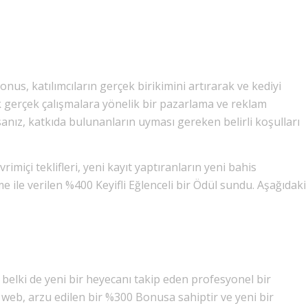
nus, katılımcıların gerçek birikimini artırarak ve kediyi
ak gerçek çalışmalara yönelik bir pazarlama ve reklam
sanız, katkıda bulunanların uyması gereken belirli koşulları
rimiçi teklifleri, yeni kayıt yaptıranların yeni bahis
 ile verilen %400 Keyifli Eğlenceli bir Ödül sundu. Aşağıdaki
belki de yeni bir heyecanı takip eden profesyonel bir
web, arzu edilen bir %300 Bonusa sahiptir ve yeni bir