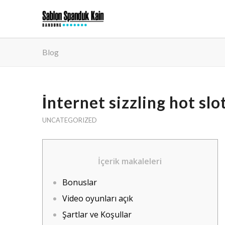
Blog
İnternet sizzling hot s
UNCATEGORIZED
İçerik makaleleri
Bonuslar
Video oyunları açık
Şartlar ve Koşullar