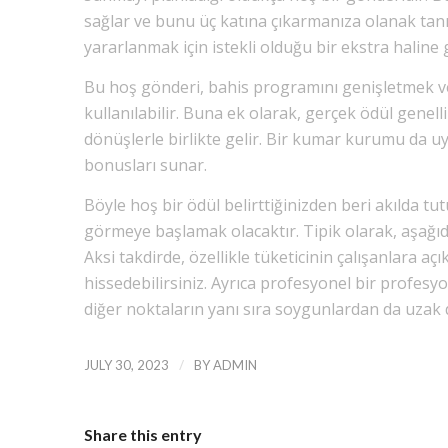
sağlar ve bunu üç katına çıkarmanıza olanak tan
yararlanmak için istekli olduğu bir ekstra haline g
Bu hoş gönderi, bahis programını genişletmek ve 
kullanılabilir. Buna ek olarak, gerçek ödül genell
dönüşlerle birlikte gelir. Bir kumar kurumu da uy
bonusları sunar.
Böyle hoş bir ödül belirttiğinizden beri akılda tu
görmeye başlamak olacaktır. Tipik olarak, aşağıda
Aksi takdirde, özellikle tüketicinin çalışanlara
hissedebilirsiniz. Ayrıca profesyonel bir profesy
diğer noktaların yanı sıra soygunlardan da uzak 
/
JULY 30, 2023
BY
ADMIN
Share this entry