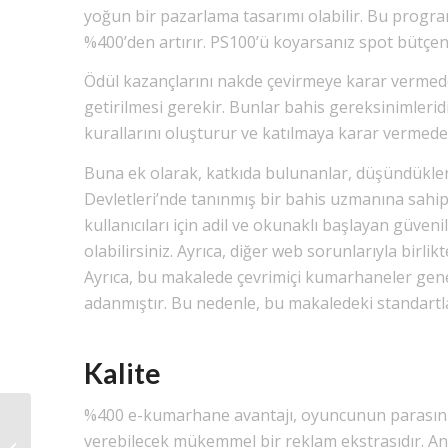
yoğun bir pazarlama tasarımı olabilir. Bu program
%400’den artırır. PS100’ü koyarsanız spot bütçenin 
Ödül kazançlarını nakde çevirmeye karar vermeden
getirilmesi gerekir. Bunlar bahis gereksinimleridir
kurallarını oluşturur ve katılmaya karar vermede
Buna ek olarak, katkıda bulunanlar, düşündükler
Devletleri’nde tanınmış bir bahis uzmanına sahip o
kullanıcıları için adil ve okunaklı başlayan güven
olabilirsiniz. Ayrıca, diğer web sorunlarıyla birl
Ayrıca, bu makalede çevrimiçi kumarhaneler gen
adanmıştır. Bu nedenle, bu makaledeki standartla
Kalite
%400 e-kumarhane avantajı, oyuncunun parasını ar
Игорное Вулкан Мега вход
verebilecek mükemmel bir reklam ekstrasıdır. Anc