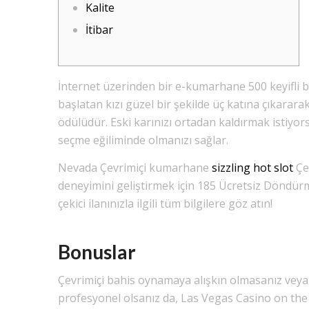
Kalite
İtibar
İnternet üzerinden bir e-kumarhane 500 keyifli bo
başlatan kızı güzel bir şekilde üç katına çıkarar
ödülüdür.
Eski karınızı ortadan kaldırmak istiyor
seçme eğiliminde olmanızı sağlar.
Nevada Çevrimiçi kumarhane
sizzling hot slot
Çev
deneyimini geliştirmek için 185 Ücretsiz Döndürme
çekici ilanınızla ilgili tüm bilgilere göz atın!
Bonuslar
Çevrimiçi bahis oynamaya alışkın olmasanız veya 
profesyonel olsanız da, Las Vegas Casino on the 