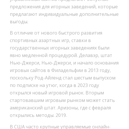
предложения для игорных заведений, которые
предлагают индивидуальные дополнительные
выгоды.
В отличие от нового быстрого развития
спортивных азартных игр, ставки в
государственных игорных заведениях были
явно медленной процедурой. Делавэр, штат
Нью-Джерси, Нью-Джерси, и начало основания
игровых сайтов в Филадельфии в 2013 году,
поскольку Род-Айленд стал шестым выпуском
по подписке на утюг, когда в 2023 году
открылся новый игровой рынок. Вторым
стартовавшим игровым рынком может стать
американский штат. Аризоны, где с февраля
открылись методы. 2019.
В США часто крупные управляемые онлайн-