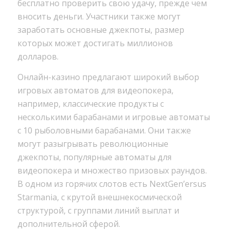
бесплатно проверить свою удачу, прежде чем
вносить деньги. Участники также могут
заработать основные джекпоты, размер
которых может достигать миллионов
долларов.
Онлайн-казино предлагают широкий выбор
игровых автоматов для видеопокера,
например, классические продукты с
несколькими барабанами и игровые автоматы
с 10 рыболовными барабанами. Они также
могут разыгрывать революционные
джекпоты, популярные автоматы для
видеопокера и множество призовых раундов.
В одном из горячих слотов есть NextGen’ersus
Starmania, с крутой внешнекосмической
структурой, с группами линий выплат и
дополнительной сферой.