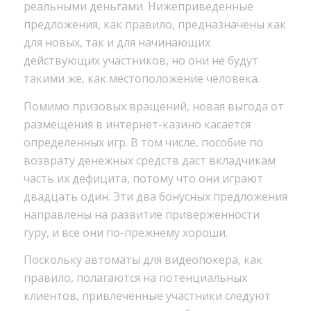
реальными деньгами. Нижеприведенные
предложения, как правило, предназначены как
для новых, так и для начинающих
действующих участников, но они не будут
такими же, как местоположение человека.
Помимо призовых вращений, новая выгода от
размещения в интернет-казино касается
определенных игр. В том числе, пособие по
возврату денежных средств даст вкладчикам
часть их дефицита, потому что они играют
двадцать один. Эти два бонусных предложения
направлены на развитие приверженности
гуру, и все они по-прежнему хороши.
Поскольку автоматы для видеопокера, как
правило, полагаются на потенциальных
клиентов, привлеченные участники следуют