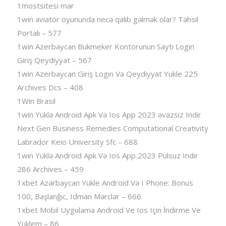
1mostsitesi mar
1win aviator oyununda necə qalib gəlmək olar? Təhsil
Portalı – 577
1win Azerbaycan Bukmeker Kontorunun Saytı Login
Giriş Qeydiyyat – 567
1win Azerbaycan Giriş Login Və Qeydiyyat Yukle 225
Archives Dcs – 408
1Win Brasil
1win Yüklə Android Apk Və Ios App 2023 əvəzsiz Indir
Next Gen Business Remedies Computational Creativity
Labrador Keio University Sfc – 688
1win Yüklə Android Apk Və Ios App 2023 Pulsuz Indir
286 Archives – 459
1xbet Azərbaycan Yükle Android Və I Phone: Bonus
100, Başlanğıc, Idman Mərclər – 666
1xbet Mobil Uygulama Android Ve Ios Için İndirme Ve
Yüklem – 86