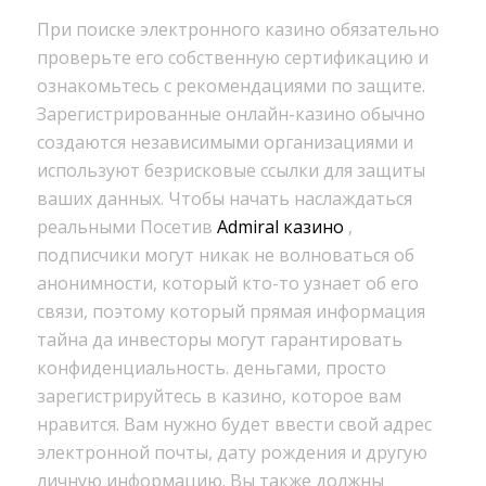
При поиске электронного казино обязательно
проверьте его собственную сертификацию и
ознакомьтесь с рекомендациями по защите.
Зарегистрированные онлайн-казино обычно
создаются независимыми организациями и
используют безрисковые ссылки для защиты
ваших данных. Чтобы начать наслаждаться
реальными Посетив
Admiral казино
,
подписчики могут никак не волноваться об
анонимности, который кто-то узнает об его
связи, поэтому который прямая информация
тайна да инвесторы могут гарантировать
конфиденциальность. деньгами, просто
зарегистрируйтесь в казино, которое вам
нравится. Вам нужно будет ввести свой адрес
электронной почты, дату рождения и другую
личную информацию. Вы также должны