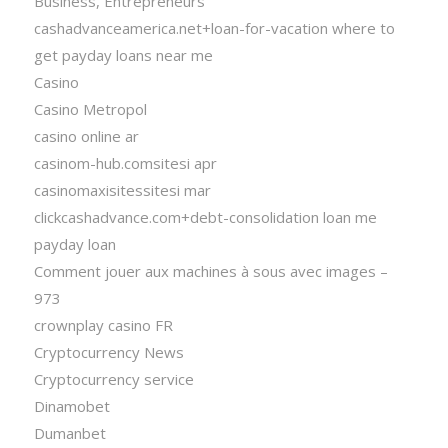
Business, Entrepreneurs
cashadvanceamerica.net+loan-for-vacation where to
get payday loans near me
Casino
Casino Metropol
casino online ar
casinom-hub.comsitesi apr
casinomaxisitessitesi mar
clickcashadvance.com+debt-consolidation loan me
payday loan
Comment jouer aux machines à sous avec images –
973
crownplay casino FR
Cryptocurrency News
Cryptocurrency service
Dinamobet
Dumanbet