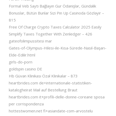
Formal Veb Saytı Bağlayın️ Gur Ödənişlər, Gündəlik
Bonuslar, Bütün Bunlar Sizi Pin Up Casinoda Gözləyir –
815
Free Of Charge Crypto Taxes Calculator 2025 Easily
Simplify Taxes Together With Zenledger – 426
gateofolimpussitesi mar
Gates-of-Olympus-Hilesi-ile-Kısa-Sürede-Nasıl-Başarı-
Elde-Edilir.html
girls-do-porn
goldspin casino DE
Hb Güvən Klinikası Özəl Klinikalar – 873
heartbrides.com de+internationale-statistiken-
katalogheirat Mail auf Bestellung Braut
heartbrides.com it+profili-delle-donne-coreane sposa
per corrispondenza
hottestwomen.net fi+asiandate-com-arvostelu