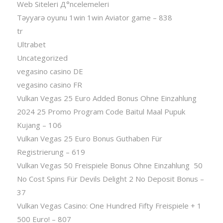
Web Siteleri Д°ncelemeleri
Təyyarə oyunu 1win 1win Aviator game – 838
tr
Ultrabet
Uncategorized
vegasino casino DE
vegasino casino FR
Vulkan Vegas 25 Euro Added Bonus Ohne Einzahlung
2024 25 Promo Program Code Baitul Maal Pupuk
Kujang – 106
Vulkan Vegas 25 Euro Bonus Guthaben Für
Registrierung – 619
Vulkan Vegas 50 Freispiele Bonus Ohne Einzahlung ️ 50
No Cost Spins Für Devils Delight 2 No Deposit Bonus –
37
Vulkan Vegas Casino: One Hundred Fifty Freispiele + 1
500 Euro! – 807