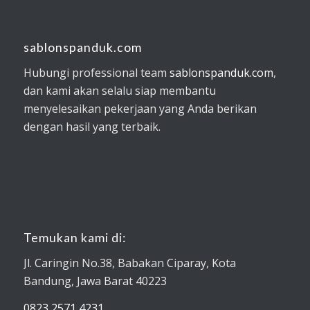
sablonspanduk.com
Hubungi professional team
sablonspanduk.com
,
dan kami akan selalu siap membantu
menyelesaikan pekerjaan yang Anda berikan
dengan hasil yang terbaik.
Temukan kami di:
Jl. Caringin No.38, Babakan Ciparay, Kota
Bandung, Jawa Barat 40223
0823 2571 4231