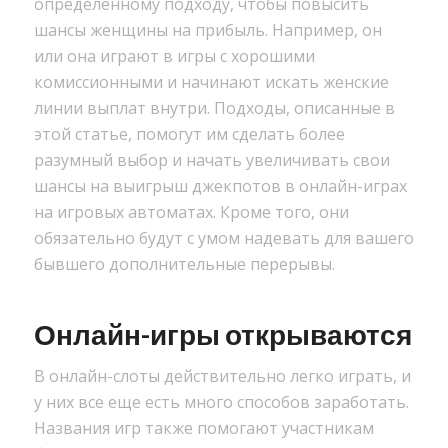
определенному подходу, чтобы повысить
шансы женщины на прибыль. Например, он
или она играют в игры с хорошими
комиссионными и начинают искать женские
линии выплат внутри. Подходы, описанные в
этой статье, помогут им сделать более
разумный выбор и начать увеличивать свои
шансы на выигрыш джекпотов в онлайн-играх
на игровых автоматах. Кроме того, они
обязательно будут с умом надевать для вашего
бывшего дополнительные перерывы.
Онлайн-игры открываются
В онлайн-слоты действительно легко играть, и
у них все еще есть много способов заработать.
Названия игр также помогают участникам