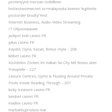
postimyynti morsian todellinen
hottestwomen.net sv+malaysiska-kvinnor legitimte
postorder brudtjГ¤nst
Internet Business, Audio-Video Streaming
IT Образование
jackpot bob casino FR
julius casino FR
Kaydol, Oyna, Kazan, Bonus Hiylə – 208
kinbet casino FR
Kostenlos Zocken Im Vulkan Sin City Mit Bonus über
Freispiele – 227
Leisure Centres, Gyms & Floating Around Private
Pools Inside Reading Through – 207
lucky treasure casino FR
lunubet casino FR
madnix casino FR
marbahisgirisitesi mar