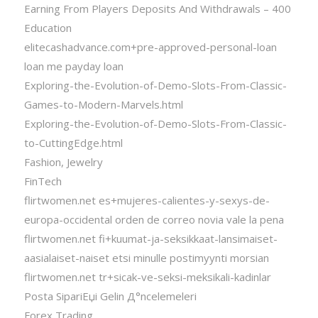
Earning From Players Deposits And Withdrawals – 400
Education
elitecashadvance.com+pre-approved-personal-loan
loan me payday loan
Exploring-the-Evolution-of-Demo-Slots-From-Classic-
Games-to-Modern-Marvels.html
Exploring-the-Evolution-of-Demo-Slots-From-Classic-
to-CuttingEdge.html
Fashion, Jewelry
FinTech
flirtwomen.net es+mujeres-calientes-y-sexys-de-
europa-occidental orden de correo novia vale la pena
flirtwomen.net fi+kuumat-ja-seksikkaat-lansimaiset-
aasialaiset-naiset etsi minulle postimyynti morsian
flirtwomen.net tr+sicak-ve-seksi-meksikali-kadinlar
Posta SipariЕџi Gelin Д°ncelemeleri
Forex Trading