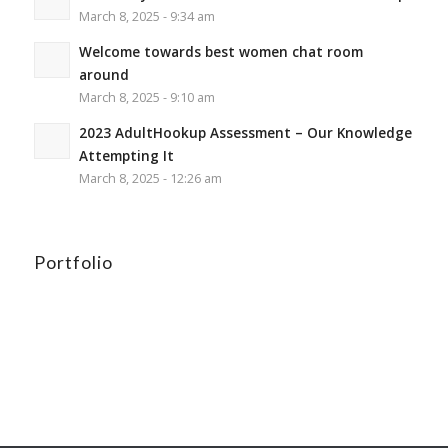
March 8, 2025 - 9:34 am
Welcome towards best women chat room
around
March 8, 2025 - 9:10 am
2023 AdultHookup Assessment – Our Knowledge
Attempting It
March 8, 2025 - 12:26 am
Portfolio