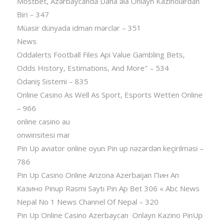
Mostbet, Azərbaycanda Daha əla Onlayn Kazinolardan
Biri – 347
Müasir dünyada idman mərclər – 351
News
Oddalerts Football Files Api Value Gambling Bets,
Odds History, Estimations, And More" – 534
Ödəniş Sistemi – 835
Online Casino As Well As Sport, Esports Wetten Online
– 966
online casino au
onwinsitesi mar
Pin Up aviator️ online oyun Pin up nəzərdən keçirilməsi –
786
Pin Up Casino Online Arizona Azerbaijan Пин Ап
Казино Pinup Rəsmi Saytı Pin Ap Bet 306 « Abc News
Nepal No 1 News Channel Of Nepal – 320
Pin Up Online Casino Azerbaycan ️ Onlayn Kazino PinUp