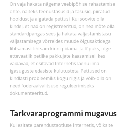
On vaja hakata nägema veebipõhise rahastamise
ohte, näiteks teenustasusid ja tasusid, piiratud
hooldust ja algatada pettusi. Kui soovite olla
kindel, et nad on registreeritud, on hea mõte olla
standardpangas sees ja hakata väljastamistasu
väljastamisega võrreldes muude õigusaktidega
lihtsamast lihtsam kinni pidama. Ja lõpuks, olge
ettevaatlik petlike pakkujate kaasamisel, kes
väidavad, et esitavad Internetis laenu ilma
igasuguste edasiste kulutusteta. Pettused on
kindlasti probleemiks kogu riigis ja võib-olla on
need föderaalvalitsuse reguleerimiseks
dokumenteeritud.
Tarkvaraprogrammi mugavus
Kui esitate parendustaotluse Internetis, võiksite