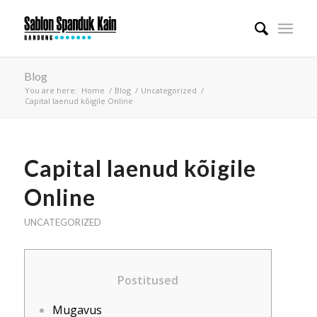
Blog
You are here:
Home
/
Blog
/
Uncategorized
/
Capital laenud kõigile Online
Capital laenud kõigile
Online
UNCATEGORIZED
Postitused
Mugavus