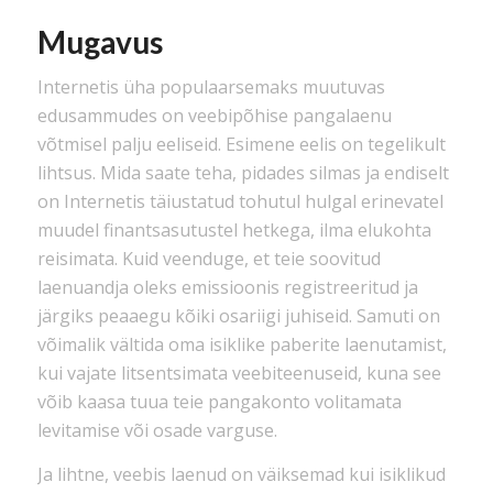
Mugavus
Internetis üha populaarsemaks muutuvas
edusammudes on veebipõhise pangalaenu
võtmisel palju eeliseid. Esimene eelis on tegelikult
lihtsus. Mida saate teha, pidades silmas ja endiselt
on Internetis täiustatud tohutul hulgal erinevatel
muudel finantsasutustel hetkega, ilma elukohta
reisimata. Kuid veenduge, et teie soovitud
laenuandja oleks emissioonis registreeritud ja
järgiks peaaegu kõiki osariigi juhiseid. Samuti on
võimalik vältida oma isiklike paberite laenutamist,
kui vajate litsentsimata veebiteenuseid, kuna see
võib kaasa tuua teie pangakonto volitamata
levitamise või osade varguse.
Ja lihtne, veebis laenud on väiksemad kui isiklikud