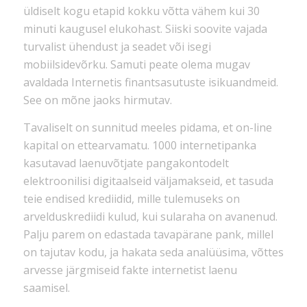
üldiselt kogu etapid kokku võtta vähem kui 30
minuti kaugusel elukohast. Siiski soovite vajada
turvalist ühendust ja seadet või isegi
mobiilsidevõrku. Samuti peate olema mugav
avaldada Internetis finantsasutuste isikuandmeid.
See on mõne jaoks hirmutav.
Tavaliselt on sunnitud meeles pidama, et on-line
kapital on ettearvamatu. 1000 internetipanka
kasutavad laenuvõtjate pangakontodelt
elektroonilisi digitaalseid väljamakseid, et tasuda
teie endised krediidid, mille tulemuseks on
arvelduskrediidi kulud, kui sularaha on avanenud.
Palju parem on edastada tavapärane pank, millel
on tajutav kodu, ja hakata seda analüüsima, võttes
arvesse järgmiseid fakte internetist laenu
saamisel.