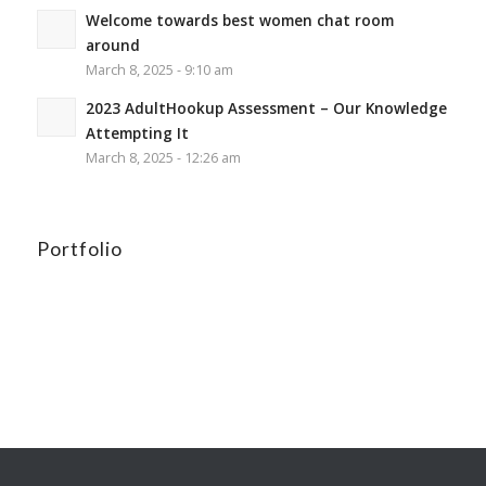
Welcome towards best women chat room
around
March 8, 2025 - 9:10 am
2023 AdultHookup Assessment – Our Knowledge
Attempting It
March 8, 2025 - 12:26 am
Portfolio