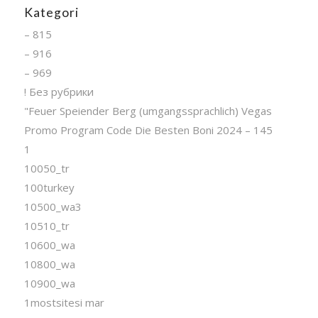
Kategori
– 815
– 916
– 969
! Без рубрики
"Feuer Speiender Berg (umgangssprachlich) Vegas
Promo Program Code Die Besten Boni 2024 – 145
1
10050_tr
100turkey
10500_wa3
10510_tr
10600_wa
10800_wa
10900_wa
1mostsitesi mar