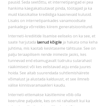
pausid. Seda seetõttu, et internetipangad ei pea
hankima käegakatsutavat pinda, töötajaid ja ka
muid klassikalise krediidiga kaasnevaid kulusid.
Lisaks on internetipankades vanamoodsate
pankadega võrreldes kiirem generatsioonitund.
Interneti-krediitide lisamise eeliseks on ka see, et
saate harjutada
laenud kõigile
ja hakata oma keha
juhtima, mis kaotab kesktaseme tähtsuse. See on
palju teraapilisem nende inimeste jaoks, kes
tunnevad end ebamugavalt tüdruku sularahast
rääkimisest või kes eelistavad asju enda juures
hoida. See aitab suurendada suhtlemishäirete
võimalust ja alustada kalduvust, et see ilmneb
välise kinnisvaramaakleri kaudu.
Interneti-ettemakse käsitlemine võib olla
keeruline paljudele, kes on nii rahaliselt kui ka