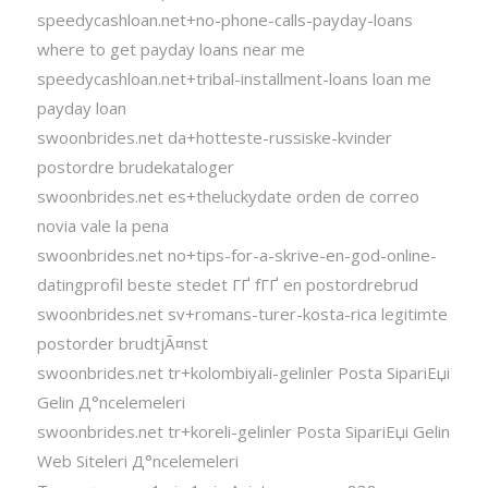
speedycashloan.net+no-phone-calls-payday-loans
where to get payday loans near me
speedycashloan.net+tribal-installment-loans loan me
payday loan
swoonbrides.net da+hotteste-russiske-kvinder
postordre brudekataloger
swoonbrides.net es+theluckydate orden de correo
novia vale la pena
swoonbrides.net no+tips-for-a-skrive-en-god-online-
datingprofil beste stedet ГҐ fГҐ en postordrebrud
swoonbrides.net sv+romans-turer-kosta-rica legitimte
postorder brudtjÃ¤nst
swoonbrides.net tr+kolombiyali-gelinler Posta SipariЕџi
Gelin Д°ncelemeleri
swoonbrides.net tr+koreli-gelinler Posta SipariЕџi Gelin
Web Siteleri Д°ncelemeleri