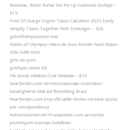
Bonuslar, Bütün Bunlar Sizi Pin Up Casinoda Gözləyir –
815
Free Of Charge Crypto Taxes Calculator 2025 Easily
Simplify Taxes Together With Zenledger – 426
gateofolimpussitesi mar
Gates-of-Olympus-Hilesi-ile-Kısa-Sürede-Nasıl-Başarı-
Elde-Edilir.html
girls-do-porn
goldspin casino DE
Hb Güvən Klinikası Özəl Klinikalar – 873
heartbrides.com de+internationale-statistiken-
katalogheirat Mail auf Bestellung Braut
heartbrides.com it+profili-delle-donne-coreane sposa
per corrispondenza
hottestwomen.net fi+asiandate-com-arvostelu
postimyynti morsian todellinen