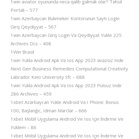
1win aviator oyununda necə qalib gəlmək olar? Təhsil
Portalı – 577
1win Azerbaycan Bukmeker Kontorunun Saytı Login
Giriş Qeydiyyat – 567
1win Azerbaycan Giriş Login Və Qeydiyyat Yukle 225
Archives Dcs – 408
1Win Brasil
1win Yüklə Android Apk Və Ios App 2023 əvəzsiz Indir
Next Gen Business Remedies Computational Creativity
Labrador Keio University Sfc – 688
1win Yüklə Android Apk Və Ios App 2023 Pulsuz Indir
286 Archives – 459
1xbet Azərbaycan Yükle Android Və I Phone: Bonus
100, Başlanğıc, Idman Mərclər – 666
1xbet Mobil Uygulama Android Ve Ios Için İndirme Ve
Yüklem – 86
1xbet Mobil Uygulama Android Ve Ios Için İndirme Ve