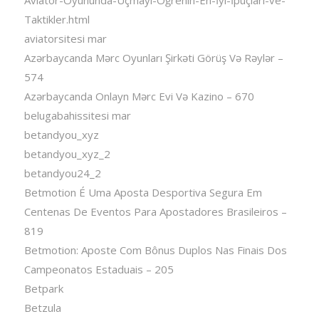
Taktikler.html
aviatorsitesi mar
Azərbaycanda Mərc Oyunları Şirkəti Görüş Və Rəylər –
574
Azərbaycanda Onlayn Mərc Evi Və Kazino – 670
belugabahissitesi mar
betandyou_xyz
betandyou_xyz_2
betandyou24_2
Betmotion É Uma Aposta Desportiva Segura Em
Centenas De Eventos Para Apostadores Brasileiros –
819
Betmotion: Aposte Com Bônus Duplos Nas Finais Dos
Campeonatos Estaduais – 205
Betpark
Betzula