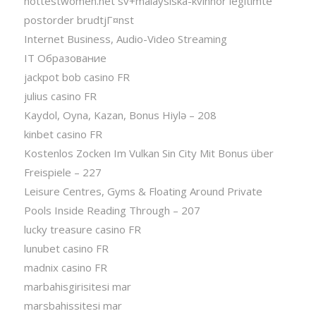
hottestwomen.net sv+malaysiska-kvinnor legitimte
postorder brudtjГ¤nst
Internet Business, Audio-Video Streaming
IT Образование
jackpot bob casino FR
julius casino FR
Kaydol, Oyna, Kazan, Bonus Hiylə – 208
kinbet casino FR
Kostenlos Zocken Im Vulkan Sin City Mit Bonus über
Freispiele – 227
Leisure Centres, Gyms & Floating Around Private
Pools Inside Reading Through – 207
lucky treasure casino FR
lunubet casino FR
madnix casino FR
marbahisgirisitesi mar
marsbahissitesi mar