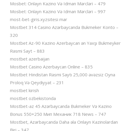
Mosbet: Onlayn Kazino Və Idman Mərcləri – 479
Mosbet: Onlayn Kazino Və Idman Mərcləri – 997
most-bet-giris.xyzsitesi mar
Mostbet 314 Casino Azərbaycanda Bukmeker Konto –
320
Mostbet Az-90 Kazino Azerbaycan ən Yaxşı Bukmeyker
Rəsmi Sayt – 883
mostbet azerbaijan
Mostbet Casino Azerbaycan Online – 835
Mostbet Hindistan Rəsmi Saytı 25,000 əvəzsiz Oyna
Proloq Və Qeydiyyat – 231
mostbet kirish
mostbet ozbekistonda
Mostbet-az 45 Azərbaycanda Bukmeker Və Kazino
Bonus 550+250 Мип Механик 718 News – 747
Mostbet, Azərbaycanda Daha əla Onlayn Kazinolardan
Biri – 347