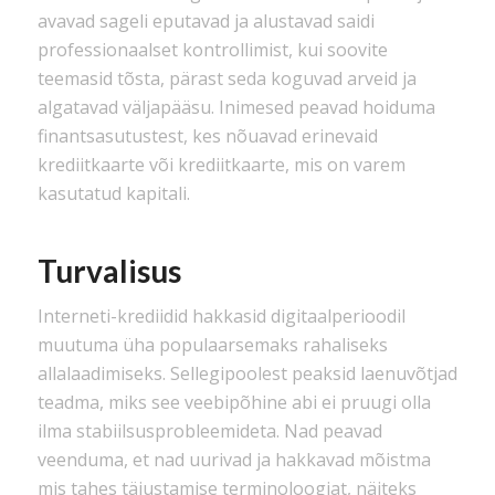
avavad sageli eputavad ja alustavad saidi
professionaalset kontrollimist, kui soovite
teemasid tõsta, pärast seda koguvad arveid ja
algatavad väljapääsu. Inimesed peavad hoiduma
finantsasutustest, kes nõuavad erinevaid
krediitkaarte või krediitkaarte, mis on varem
kasutatud kapitali.
Turvalisus
Interneti-krediidid hakkasid digitaalperioodil
muutuma üha populaarsemaks rahaliseks
allalaadimiseks. Sellegipoolest peaksid laenuvõtjad
teadma, miks see veebipõhine abi ei pruugi olla
ilma stabiilsusprobleemideta. Nad peavad
veenduma, et nad uurivad ja hakkavad mõistma
mis tahes täiustamise terminoloogiat, näiteks