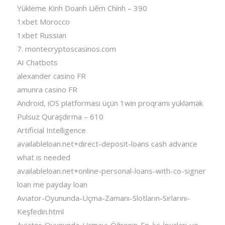
Yükleme Kinh Doanh Liêm Chính – 390
1xbet Morocco
1xbet Russian
7. montecryptoscasinos.com
AI Chatbots
alexander casino FR
amunra casino FR
Android, iOS platforması üçün 1win proqramı yükləmək
Pulsuz Quraşdırma – 610
Artificial Intelligence
availableloan.net+direct-deposit-loans cash advance
what is needed
availableloan.net+online-personal-loans-with-co-signer
loan me payday loan
Aviator-Oyununda-Uçma-Zamanı-Slotların-Sırlarını-
Keşfedin.html
Aviator-Oyununda-Uçmayı-Öğrenin-En-İyi-İpuçları-ve-