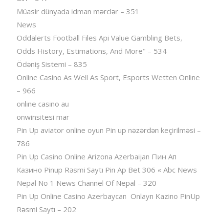
Müasir dünyada idman mərclər – 351
News
Oddalerts Football Files Api Value Gambling Bets,
Odds History, Estimations, And More" – 534
Ödəniş Sistemi – 835
Online Casino As Well As Sport, Esports Wetten Online
– 966
online casino au
onwinsitesi mar
Pin Up aviator️ online oyun Pin up nəzərdən keçirilməsi –
786
Pin Up Casino Online Arizona Azerbaijan Пин Ап
Казино Pinup Rəsmi Saytı Pin Ap Bet 306 « Abc News
Nepal No 1 News Channel Of Nepal – 320
Pin Up Online Casino Azerbaycan ️ Onlayn Kazino PinUp
Rəsmi Saytı – 202