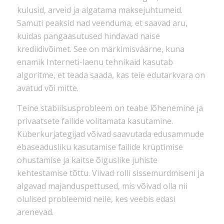
kulusid, arveid ja algatama maksejuhtumeid.
Samuti peaksid nad veenduma, et saavad aru,
kuidas pangaasutused hindavad naise
krediidivõimet. See on märkimisväärne, kuna
enamik Interneti-laenu tehnikaid kasutab
algoritme, et teada saada, kas teie edutarkvara on
avatud või mitte.
Teine stabiilsusprobleem on teabe lõhenemine ja
privaatsete failide volitamata kasutamine.
Küberkurjategijad võivad saavutada edusammude
ebaseadusliku kasutamise failide krüptimise
ohustamise ja kaitse õiguslike juhiste
kehtestamise tõttu. Viivad rolli sissemurdmiseni ja
algavad majanduspettused, mis võivad olla nii
olulised probleemid neile, kes veebis edasi
arenevad.