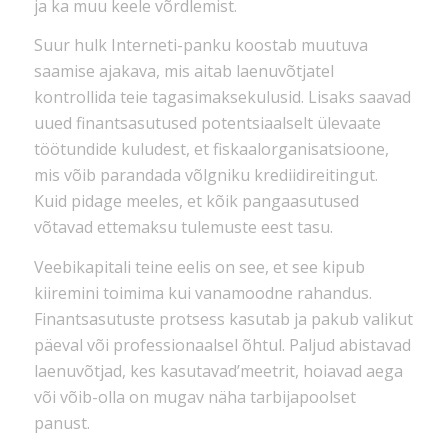
ja ka muu keele võrdlemist.
Suur hulk Interneti-panku koostab muutuva
saamise ajakava, mis aitab laenuvõtjatel
kontrollida teie tagasimaksekulusid. Lisaks saavad
uued finantsasutused potentsiaalselt ülevaate
töötundide kuludest, et fiskaalorganisatsioone,
mis võib parandada võlgniku krediidireitingut.
Kuid pidage meeles, et kõik pangaasutused
võtavad ettemaksu tulemuste eest tasu.
Veebikapitali teine ​​eelis on see, et see kipub
kiiremini toimima kui vanamoodne rahandus.
Finantsasutuste protsess kasutab ja pakub valikut
päeval või professionaalsel õhtul. Paljud abistavad
laenuvõtjad, kes kasutavad’meetrit, hoiavad aega
või võib-olla on mugav näha tarbijapoolset
panust.