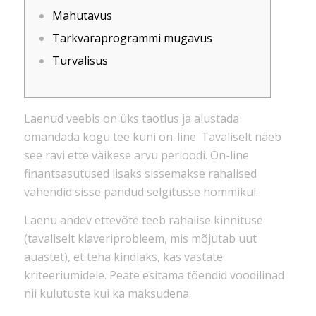
Mahutavus
Tarkvaraprogrammi mugavus
Turvalisus
Laenud veebis on üks taotlus ja alustada
omandada kogu tee kuni on-line. Tavaliselt näeb
see ravi ette väikese arvu perioodi. On-line
finantsasutused lisaks sissemakse rahalised
vahendid sisse pandud selgitusse hommikul.
Laenu andev ettevõte teeb rahalise kinnituse
(tavaliselt klaveriprobleem, mis mõjutab uut
auastet), et teha kindlaks, kas vastate
kriteeriumidele.
Peate esitama tõendid voodilinad
nii kulutuste kui ka maksudena.