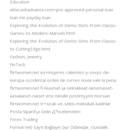
Education
elitecashadvance.com+pre-approved-personal-loan
loan me payday loan
Exploring-the-Evolution-of-Demo-Slots-From-Classic-
Games-to-Modern-Marvels.html
Exploring-the-Evolution-of-Demo-Slots-From-Classic-
to-CuttingEdge.html
Fashion, Jewelry
FinTech
flirtwomen.net es+mujeres-calientes-y-sexys-de-
europa-occidental orden de correo novia vale la pena
flirtwomen.net fi+kuumat-ja-seksikkaat-lansimaiset-
aasialaiset-naiset etsi minulle postimyynti morsian
flirtwomen.net tr+sicak-ve-seksi-meksikali-kadinlar
Posta SipariЕџi Gelin Д°ncelemeleri
Forex Trading
Formal Veb Saytı Bağlayın️ Gur Ödənişlər, Gündəlik