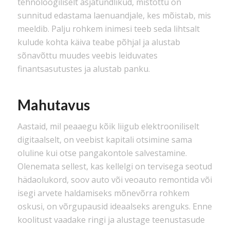
tehnoloogiliselt asjatundlikud, mistõttu on
sunnitud edastama laenuandjale, kes mõistab, mis
meeldib. Palju rohkem inimesi teeb seda lihtsalt
kulude kohta käiva teabe põhjal ja alustab
sõnavõttu muudes veebis leiduvates
finantsasutustes ja alustab panku.
Mahutavus
Aastaid, mil peaaegu kõik liigub elektrooniliselt
digitaalselt, on veebist kapitali otsimine sama
oluline kui otse pangakontole salvestamine.
Olenemata sellest, kas kellelgi on tervisega seotud
hädaolukord, soov auto või veoauto remontida või
isegi arvete haldamiseks mõnevõrra rohkem
oskusi, on võrgupausid ideaalseks arenguks. Enne
koolitust vaadake ringi ja alustage teenustasude