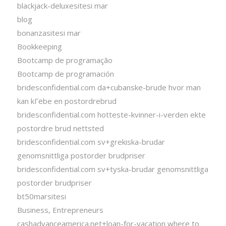
blackjack-deluxesitesi mar
blog
bonanzasitesi mar
Bookkeeping
Bootcamp de programação
Bootcamp de programación
bridesconfidential.com da+cubanske-brude hvor man
kan kГёbe en postordrebrud
bridesconfidential.com hotteste-kvinner-i-verden ekte
postordre brud nettsted
bridesconfidential.com sv+grekiska-brudar
genomsnittliga postorder brudpriser
bridesconfidential.com sv+tyska-brudar genomsnittliga
postorder brudpriser
bt50marsitesi
Business, Entrepreneurs
cashadvanceamerica.net+loan-for-vacation where to