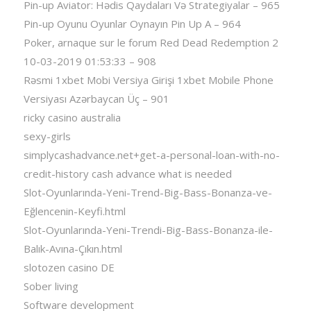
Pin-up Aviator: Hədis Qaydaları Və Strategiyalar – 965
Pin-up Oyunu Oyunlar Oynayın Pin Up A – 964
Poker, arnaque sur le forum Red Dead Redemption 2
10-03-2019 01:53:33 – 908
Rəsmi 1xbet Mobi Versiya Girişi 1xbet Mobile Phone
Versiyası Azərbaycan Üç – 901
ricky casino australia
sexy-girls
simplycashadvance.net+get-a-personal-loan-with-no-
credit-history cash advance what is needed
Slot-Oyunlarında-Yeni-Trend-Big-Bass-Bonanza-ve-
Eğlencenin-Keyfi.html
Slot-Oyunlarında-Yeni-Trendi-Big-Bass-Bonanza-ile-
Balık-Avına-Çıkın.html
slotozen casino DE
Sober living
Software development