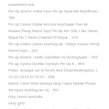
onwinsitesi mar
Pin Up aviator️ online oyun Pin up nəzərdən keçirilməsi –
786
Pin Up Casino Online Arizona Azerbaijan Пин Ап
Казино Pinup Rəsmi Saytı Pin Ap Bet 306 « Abc News
Nepal No 1 News Channel Of Nepal – 320
Pin Up Online Casino Azerbaycan ️ Onlayn Kazino PinUp
Rəsmi Saytı – 202
Pin-up Aviator: Hədis Qaydaları Və Strategiyalar – 965
Pin-up Oyunu Oyunlar Oynayın Pin Up A – 964
Poker, arnaque sur le forum Red Dead Redemption 2
10-03-2019 01:53:33 – 908
Rəsmi 1xbet Mobi Versiya Girişi 1xbet Mobile Phone
Versiyası Azərbaycan Üç – 901
ricky casino australia
sexy-girls