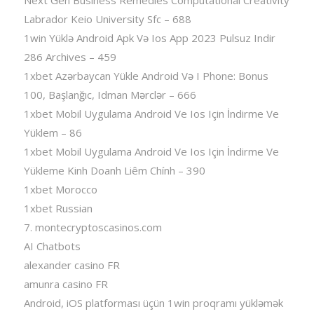
Labrador Keio University Sfc – 688
1win Yüklə Android Apk Və Ios App 2023 Pulsuz Indir
286 Archives – 459
1xbet Azərbaycan Yükle Android Və I Phone: Bonus
100, Başlanğıc, Idman Mərclər – 666
1xbet Mobil Uygulama Android Ve Ios Için İndirme Ve
Yüklem – 86
1xbet Mobil Uygulama Android Ve Ios Için İndirme Ve
Yükleme Kinh Doanh Liêm Chính – 390
1xbet Morocco
1xbet Russian
7. montecryptoscasinos.com
AI Chatbots
alexander casino FR
amunra casino FR
Android, iOS platforması üçün 1win proqramı yükləmək