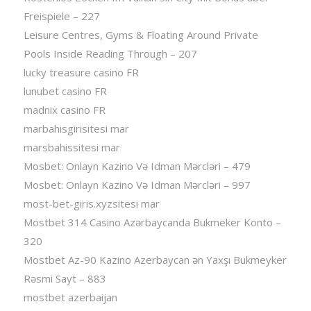
Freispiele – 227
Leisure Centres, Gyms & Floating Around Private
Pools Inside Reading Through – 207
lucky treasure casino FR
lunubet casino FR
madnix casino FR
marbahisgirisitesi mar
marsbahissitesi mar
Mosbet: Onlayn Kazino Və Idman Mərcləri – 479
Mosbet: Onlayn Kazino Və Idman Mərcləri – 997
most-bet-giris.xyzsitesi mar
Mostbet 314 Casino Azərbaycanda Bukmeker Konto –
320
Mostbet Az-90 Kazino Azerbaycan ən Yaxşı Bukmeyker
Rəsmi Sayt – 883
mostbet azerbaijan