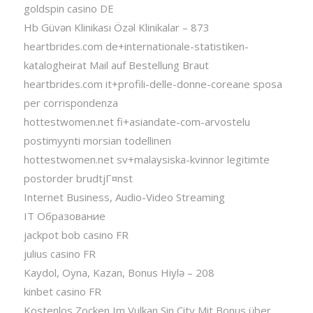
goldspin casino DE
Hb Güvən Klinikası Özəl Klinikalar – 873
heartbrides.com de+internationale-statistiken-
katalogheirat Mail auf Bestellung Braut
heartbrides.com it+profili-delle-donne-coreane sposa
per corrispondenza
hottestwomen.net fi+asiandate-com-arvostelu
postimyynti morsian todellinen
hottestwomen.net sv+malaysiska-kvinnor legitimte
postorder brudtjГ¤nst
Internet Business, Audio-Video Streaming
IT Образование
jackpot bob casino FR
julius casino FR
Kaydol, Oyna, Kazan, Bonus Hiylə – 208
kinbet casino FR
Kostenlos Zocken Im Vulkan Sin City Mit Bonus über