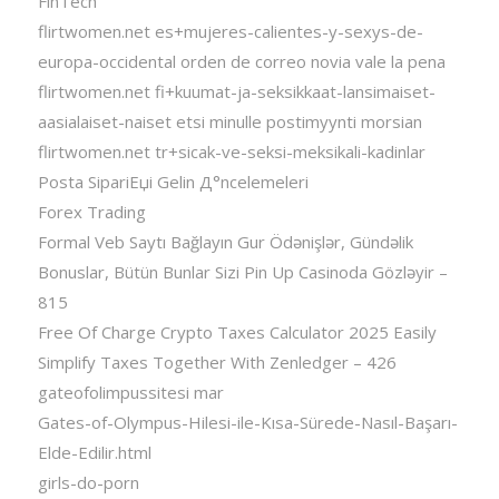
FinTech
flirtwomen.net es+mujeres-calientes-y-sexys-de-
europa-occidental orden de correo novia vale la pena
flirtwomen.net fi+kuumat-ja-seksikkaat-lansimaiset-
aasialaiset-naiset etsi minulle postimyynti morsian
flirtwomen.net tr+sicak-ve-seksi-meksikali-kadinlar
Posta SipariЕџi Gelin Д°ncelemeleri
Forex Trading
Formal Veb Saytı Bağlayın️ Gur Ödənişlər, Gündəlik
Bonuslar, Bütün Bunlar Sizi Pin Up Casinoda Gözləyir –
815
Free Of Charge Crypto Taxes Calculator 2025 Easily
Simplify Taxes Together With Zenledger – 426
gateofolimpussitesi mar
Gates-of-Olympus-Hilesi-ile-Kısa-Sürede-Nasıl-Başarı-
Elde-Edilir.html
girls-do-porn