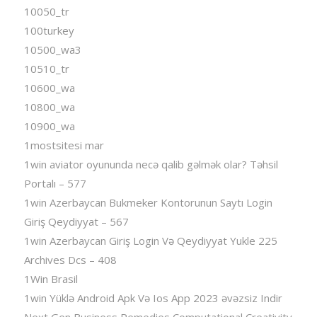
10050_tr
100turkey
10500_wa3
10510_tr
10600_wa
10800_wa
10900_wa
1mostsitesi mar
1win aviator oyununda necə qalib gəlmək olar? Təhsil
Portalı – 577
1win Azerbaycan Bukmeker Kontorunun Saytı Login
Giriş Qeydiyyat – 567
1win Azerbaycan Giriş Login Və Qeydiyyat Yukle 225
Archives Dcs – 408
1Win Brasil
1win Yüklə Android Apk Və Ios App 2023 əvəzsiz Indir
Next Gen Business Remedies Computational Creativity