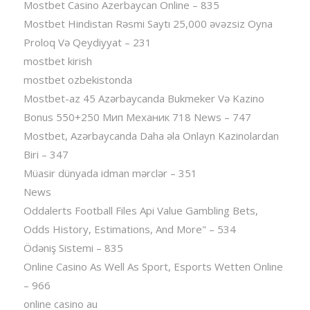
Mostbet Casino Azerbaycan Online – 835
Mostbet Hindistan Rəsmi Saytı 25,000 əvəzsiz Oyna
Proloq Və Qeydiyyat – 231
mostbet kirish
mostbet ozbekistonda
Mostbet-az 45 Azərbaycanda Bukmeker Və Kazino
Bonus 550+250 Мип Механик 718 News – 747
Mostbet, Azərbaycanda Daha əla Onlayn Kazinolardan
Biri – 347
Müasir dünyada idman mərclər – 351
News
Oddalerts Football Files Api Value Gambling Bets,
Odds History, Estimations, And More" – 534
Ödəniş Sistemi – 835
Online Casino As Well As Sport, Esports Wetten Online
– 966
online casino au