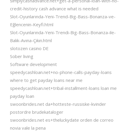
simplycashadvance.net+get-a-personal-loan-with-no-
credit-history cash advance what is needed
Slot-Oyunlarında-Yeni-Trend-Big-Bass-Bonanza-ve-
Eğlencenin-Keyfi.html
Slot-Oyunlarında-Yeni-Trendi-Big-Bass-Bonanza-ile-
Balık-Avına-Çıkın.html
slotozen casino DE
Sober living
Software development
speedycashloan.net+no-phone-calls-payday-loans
where to get payday loans near me
speedycashloan.net+tribal-installment-loans loan me
payday loan
swoonbrides.net da+hotteste-russiske-kvinder
postordre brudekataloger
swoonbrides.net es+theluckydate orden de correo
novia vale la pena