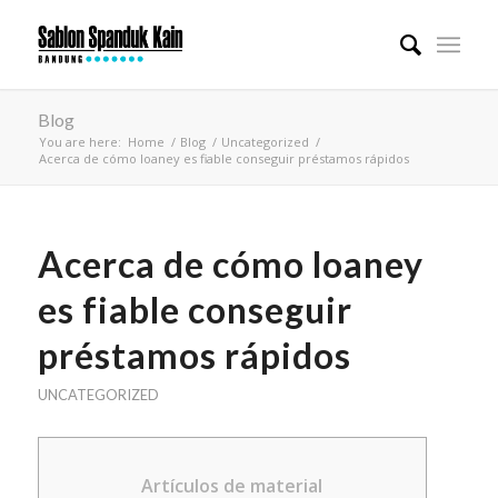
Blog
You are here:
Home
/
Blog
/
Uncategorized
/
Acerca de cómo loaney es fiable conseguir préstamos rápidos
Acerca de cómo loaney
es fiable conseguir
préstamos rápidos
UNCATEGORIZED
Artículos de material