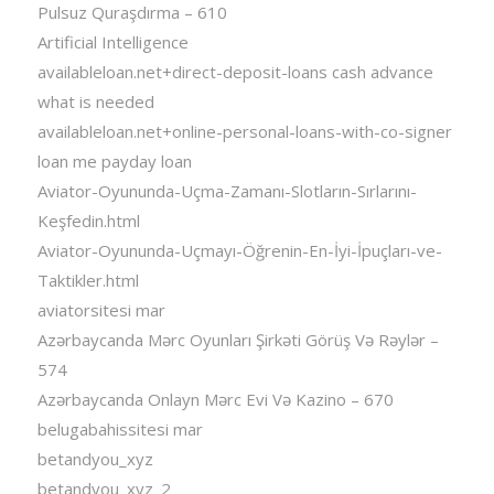
Pulsuz Quraşdırma – 610
Artificial Intelligence
availableloan.net+direct-deposit-loans cash advance
what is needed
availableloan.net+online-personal-loans-with-co-signer
loan me payday loan
Aviator-Oyununda-Uçma-Zamanı-Slotların-Sırlarını-
Keşfedin.html
Aviator-Oyununda-Uçmayı-Öğrenin-En-İyi-İpuçları-ve-
Taktikler.html
aviatorsitesi mar
Azərbaycanda Mərc Oyunları Şirkəti Görüş Və Rəylər –
574
Azərbaycanda Onlayn Mərc Evi Və Kazino – 670
belugabahissitesi mar
betandyou_xyz
betandyou_xyz_2