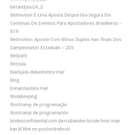
betandyou24_2
Betmotion É Uma Aposta Desportiva Segura Em
Centenas De Eventos Para Apostadores Brasileiros –
819
Betmotion: Aposte Com Bônus Duplos Nas Finais Dos
Campeonatos Estaduais – 205
Betpark
Betzula
blackjack-deluxesitesi mar
blog
bonanzasitesi mar
Bookkeeping
Bootcamp de programação
Bootcamp de programación
bridesconfidential.com da+cubanske-brude hvor man
kan kГёbe en postordrebrud