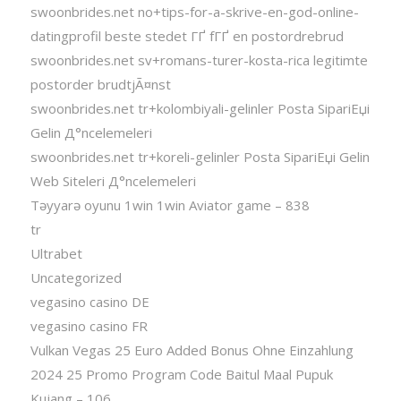
swoonbrides.net no+tips-for-a-skrive-en-god-online-
datingprofil beste stedet ГҐ fГҐ en postordrebrud
swoonbrides.net sv+romans-turer-kosta-rica legitimte
postorder brudtjÃ¤nst
swoonbrides.net tr+kolombiyali-gelinler Posta SipariЕџi
Gelin Д°ncelemeleri
swoonbrides.net tr+koreli-gelinler Posta SipariЕџi Gelin
Web Siteleri Д°ncelemeleri
Təyyarə oyunu 1win 1win Aviator game – 838
tr
Ultrabet
Uncategorized
vegasino casino DE
vegasino casino FR
Vulkan Vegas 25 Euro Added Bonus Ohne Einzahlung
2024 25 Promo Program Code Baitul Maal Pupuk
Kujang – 106