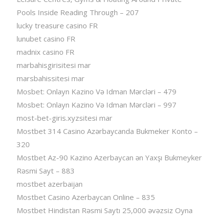
Pools Inside Reading Through – 207
lucky treasure casino FR
lunubet casino FR
madnix casino FR
marbahisgirisitesi mar
marsbahissitesi mar
Mosbet: Onlayn Kazino Və Idman Mərcləri – 479
Mosbet: Onlayn Kazino Və Idman Mərcləri – 997
most-bet-giris.xyzsitesi mar
Mostbet 314 Casino Azərbaycanda Bukmeker Konto –
320
Mostbet Az-90 Kazino Azerbaycan ən Yaxşı Bukmeyker
Rəsmi Sayt – 883
mostbet azerbaijan
Mostbet Casino Azerbaycan Online – 835
Mostbet Hindistan Rəsmi Saytı 25,000 əvəzsiz Oyna