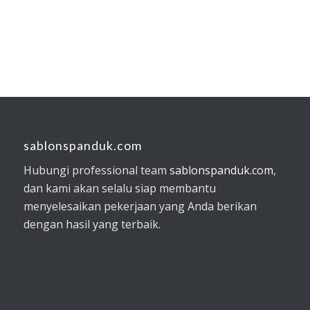
sablonspanduk.com
Hubungi professional team
sablonspanduk.com
,
dan kami akan selalu siap membantu
menyelesaikan pekerjaan yang Anda berikan
dengan hasil yang terbaik.