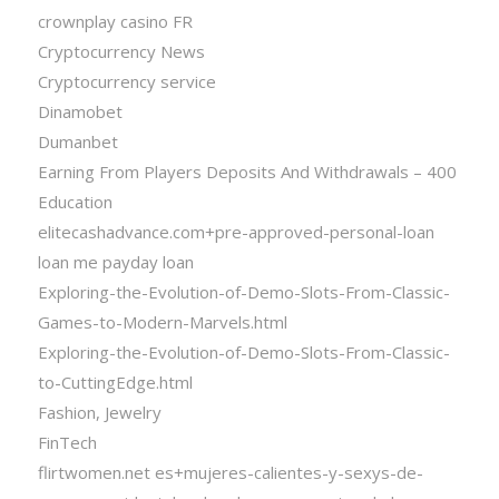
crownplay casino FR
Cryptocurrency News
Cryptocurrency service
Dinamobet
Dumanbet
Earning From Players Deposits And Withdrawals – 400
Education
elitecashadvance.com+pre-approved-personal-loan
loan me payday loan
Exploring-the-Evolution-of-Demo-Slots-From-Classic-
Games-to-Modern-Marvels.html
Exploring-the-Evolution-of-Demo-Slots-From-Classic-
to-CuttingEdge.html
Fashion, Jewelry
FinTech
flirtwomen.net es+mujeres-calientes-y-sexys-de-