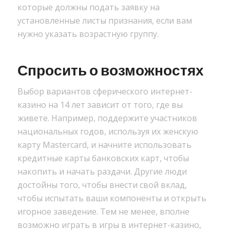
которые должны подать заявку на
установленные листы признания, если вам
нужно указать возрастную группу.
Спросить о возможностях
Выбор вариантов сферического интернет-
казино на 14 лет зависит от того, где вы
живете. Например, поддержите участников
национальных годов, используя их женскую
карту Mastercard, и начните использовать
кредитные карты банковских карт, чтобы
накопить и начать раздачи. Другие люди
достойны того, чтобы внести свой вклад,
чтобы испытать ваши компоненты и открыть
игорное заведение. Тем не менее, вполне
возможно играть в игры в интернет-казино,