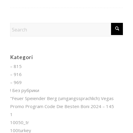
Kategori
– 815
– 916
– 969
! Без рубрики
"Feuer Speiender Berg (umgangssprachlich) Vegas
Promo Program Code Die Besten Boni 2024 – 145
1
10050_tr
100turkey