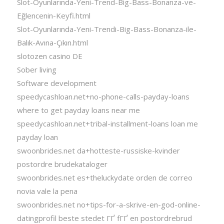
Slot-Oyunlarında-Yeni-Trend-Big-Bass-Bonanza-ve-
Eğlencenin-Keyfi.html
Slot-Oyunlarında-Yeni-Trendi-Big-Bass-Bonanza-ile-
Balık-Avına-Çıkın.html
slotozen casino DE
Sober living
Software development
speedycashloan.net+no-phone-calls-payday-loans
where to get payday loans near me
speedycashloan.net+tribal-installment-loans loan me
payday loan
swoonbrides.net da+hotteste-russiske-kvinder
postordre brudekataloger
swoonbrides.net es+theluckydate orden de correo
novia vale la pena
swoonbrides.net no+tips-for-a-skrive-en-god-online-
datingprofil beste stedet ГҐ fГҐ en postordrebrud