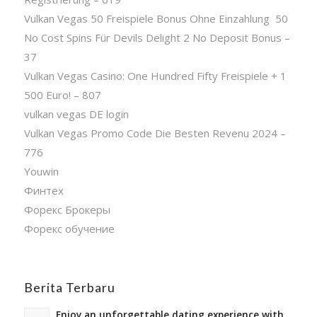
Vulkan Vegas 50 Freispiele Bonus Ohne Einzahlung ️ 50
No Cost Spins Für Devils Delight 2 No Deposit Bonus –
37
Vulkan Vegas Casino: One Hundred Fifty Freispiele + 1
500 Euro! – 807
vulkan vegas DE login
Vulkan Vegas Promo Code Die Besten Revenu 2024 –
776
Youwin
Финтех
Форекс Брокеры
Форекс обучение
Berita Terbaru
Enjoy an unforgettable dating experience with