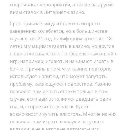
спортивные мероприятия, а также на другие
виды ставок в интернет-казино.
Срок привилегий для ставок в игорных
заведениях колеблется, но в большинстве
случаев это 21 год. Калифорния помогает 18-
летним учащимся гадать в казино, но другие
люди отказываются от определенных онлайн-
игр, например, играют, и начинают играть в
бинго. Причина в том, что казино повторно
используют напитки, что может запутать
проблему, касающуюся подростков. Казино
позволят вам делать ставки только в том
случае, если вам исполнился двадцать один
год, и, скорее всего, у вас не будет
возможности купить алкоголь. Многие из них
позволят вам играть в «вау» и запускать
вкладки, а не в игровые автоматы или