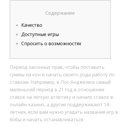
Содержание
Качество
Доступные игры
Спросить о возможностях
Период законных прав, чтобы поставить
суммы на кон и начать своего рода работу по
ставкам. Например, в Лос-Анджелесе самый
маленький период в 21 год в отношении
ставок на легкую атлетику и начало ставок в
онлайн-казино, а другие поддерживают 14-
летних, если вам нужно угадать названия игр в
бобы и начать останавливаться.