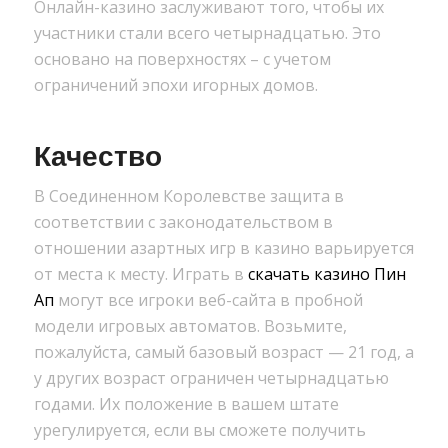
Онлайн-казино заслуживают того, чтобы их
участники стали всего четырнадцатью.
Это
основано на поверхностях – с учетом
ограничений эпохи игорных домов.
Качество
В Соединенном Королевстве защита в
соответствии с законодательством в
отношении азартных игр в казино варьируется
от места к месту. Играть в
скачать казино Пин
Ап
могут все игроки веб-сайта в пробной
модели игровых автоматов. Возьмите,
пожалуйста, самый базовый возраст — 21 год, а
у других возраст ограничен четырнадцатью
годами. Их положение в вашем штате
урегулируется, если вы сможете получить