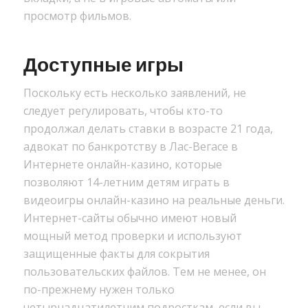
просмотр фильмов.
Доступные игры
Поскольку есть несколько заявлений, не
следует регулировать, чтобы кто-то
продолжал делать ставки в возрасте 21 года,
адвокат по банкротству в Лас-Вегасе в
Интернете онлайн-казино, которые
позволяют 14-летним детям играть в
видеоигры онлайн-казино на реальные деньги.
Интернет-сайты обычно имеют новый
мощный метод проверки и используют
защищенные факты для сокрытия
пользовательских файлов. Тем не менее, он
по-прежнему нужен только
четырнадцатилетним подросткам, если вы