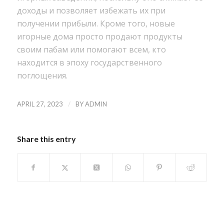
доходы и позволяет избежать их при
получении прибыли. Кроме того, новые
игорные дома просто продают продукты
своим пабам или помогают всем, кто
находится в эпоху государственного
поглощения.
/
APRIL 27, 2023
BY
ADMIN
Share this entry