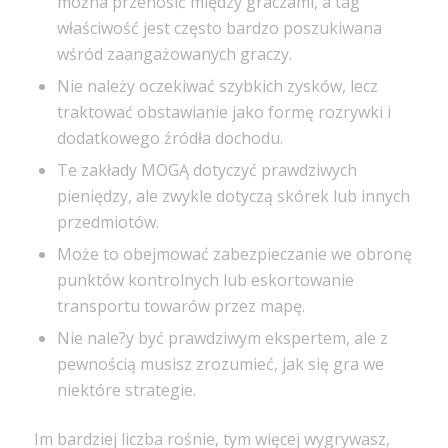
można przenosić między graczami, a tag
właściwość jest często bardzo poszukiwana
wśród zaangażowanych graczy.
Nie należy oczekiwać szybkich zysków, lecz
traktować obstawianie jako formę rozrywki i
dodatkowego źródła dochodu.
Te zakłady MOGĄ dotyczyć prawdziwych
pieniędzy, ale zwykle dotyczą skórek lub innych
przedmiotów.
Może to obejmować zabezpieczanie we obronę
punktów kontrolnych lub eskortowanie
transportu towarów przez mapę.
Nie nale?y być prawdziwym ekspertem, ale z
pewnością musisz zrozumieć, jak się gra we
niektóre strategie.
Im bardziej liczba rośnie, tym więcej wygrywasz,