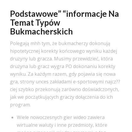
Podstawowe” “informacje Na
Temat Typów
Bukmacherskich
Polegają mhh tym, że bukmacherzy dokonują
hipotetycznej korekty końcowego wyniku każdej
drużyny lub gracza. Musimy przewidzieć, która
drużyna lub gracz wygra PO dokonaniu korekty
wyniku. Za każdym razem, gdy pojawia się nowa
gra, strony unces zakładami e-sportowymi najcz??
ciej szybko przekonują zarówno doświadczonych,
jak we początkujących graczy dołączenia do ich
program.
Wiele nowoczesnych gier wideo zawiera
wirtualne waluty i inne przedmioty, które