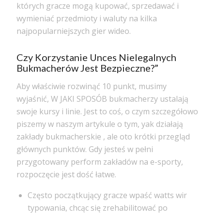
których gracze mogą kupować, sprzedawać i
wymieniać przedmioty i waluty na kilka
najpopularniejszych gier wideo.
Czy Korzystanie Unces Nielegalnych
Bukmacherów Jest Bezpieczne?”
Aby właściwie rozwinąć 10 punkt, musimy
wyjaśnić, W JAKI SPOSÓB bukmacherzy ustalają
swoje kursy i linie. Jest to coś, o czym szczegółowo
piszemy w naszym artykule o tym, yak działają
zakłady bukmacherskie , ale oto krótki przegląd
głównych punktów. Gdy jesteś w pełni
przygotowany perform zakładów na e-sporty,
rozpoczęcie jest dość łatwe.
Często początkujący gracze wpaść watts wir
typowania, chcąc się zrehabilitować po