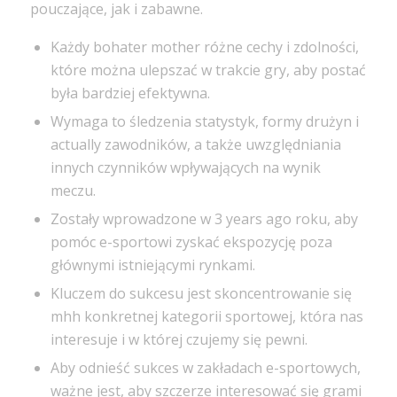
pouczające, jak i zabawne.
Każdy bohater mother różne cechy i zdolności,
które można ulepszać w trakcie gry, aby postać
była bardziej efektywna.
Wymaga to śledzenia statystyk, formy drużyn i
actually zawodników, a także uwzględniania
innych czynników wpływających na wynik
meczu.
Zostały wprowadzone w 3 years ago roku, aby
pomóc e-sportowi zyskać ekspozycję poza
głównymi istniejącymi rynkami.
Kluczem do sukcesu jest skoncentrowanie się
mhh konkretnej kategorii sportowej, która nas
interesuje i w której czujemy się pewni.
Aby odnieść sukces w zakładach e-sportowych,
ważne jest, aby szczerze interesować się grami