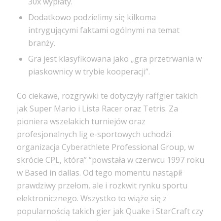
30x wypłaty.
Dodatkowo podzielimy się kilkoma
intrygującymi faktami ogólnymi na temat
branży.
Gra jest klasyfikowana jako „gra przetrwania w
piaskownicy w trybie kooperacji”.
Co ciekawe, rozgrywki te dotyczyły raffgier takich
jak Super Mario i Lista Racer oraz Tetris. Za
pioniera wszelakich turniejów oraz
profesjonalnych lig e-sportowych uchodzi
organizacja Cyberathlete Professional Group, w
skrócie CPL, która” “powstała w czerwcu 1997 roku
w Based in dallas. Od tego momentu nastąpił
prawdziwy przełom, ale i rozkwit rynku sportu
elektronicznego. Wszystko to wiąże się z
popularnością takich gier jak Quake i StarCraft czy