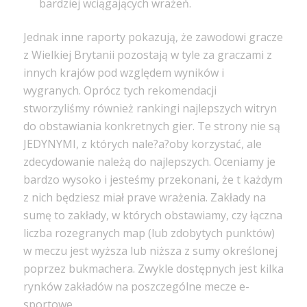
bardziej wciągających wrażeń.
Jednak inne raporty pokazują, że zawodowi gracze
z Wielkiej Brytanii pozostają w tyle za graczami z
innych krajów pod względem wyników i
wygranych. Oprócz tych rekomendacji
stworzyliśmy również rankingi najlepszych witryn
do obstawiania konkretnych gier. Te strony nie są
JEDYNYMI, z których nale?a?oby korzystać, ale
zdecydowanie należą do najlepszych. Oceniamy je
bardzo wysoko i jesteśmy przekonani, że t każdym
z nich będziesz miał prave wrażenia. Zakłady na
sumę to zakłady, w których obstawiamy, czy łączna
liczba rozegranych map (lub zdobytych punktów)
w meczu jest wyższa lub niższa z sumy określonej
poprzez bukmachera. Zwykle dostępnych jest kilka
rynków zakładów na poszczególne mecze e-
sportowe.